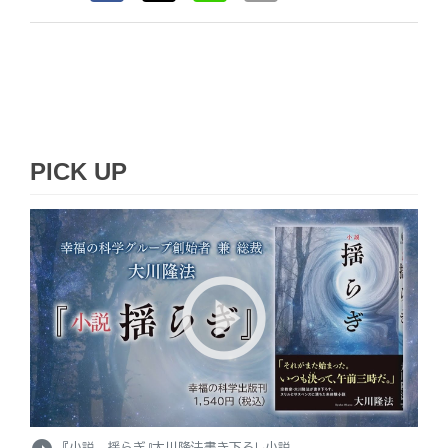
PICK UP
『小説 揺らぎ』大川隆法書き下ろし小説