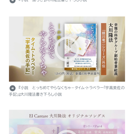
arrow_circle_right
arrow_circle_right
『小説 とっちめてやらなくちゃ－タイム・トラベラー「宇高美佐の
手記」』大川隆法書き下ろし小説