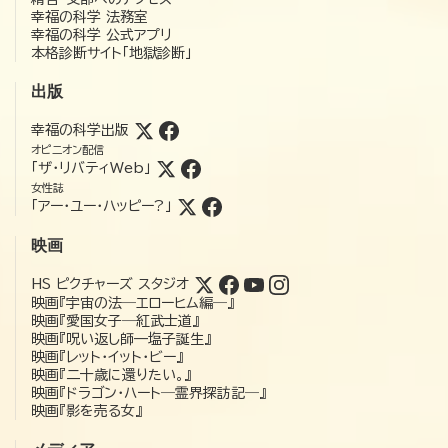
幸福の科学 法務室
幸福の科学 公式アプリ
本格診断サイト「地獄診断」
出版
幸福の科学出版
オピニオン配信
「ザ・リバティWeb」
女性誌
「アー・ユー・ハッピー?」
映画
HS ピクチャーズ スタジオ
映画『宇宙の法―エローヒム編―』
映画『愛国女子―紅武士道』
映画『呪い返し師—塩子誕生』
映画『レット・イット・ビー』
映画『二十歳に還りたい。』
映画『ドラゴン・ハート―霊界探訪記―』
映画『影を売る女』