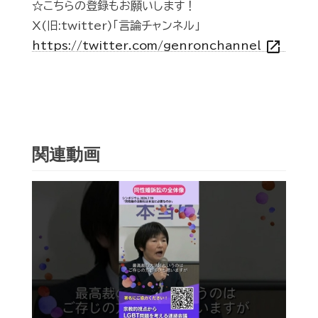
☆こちらの登録もお願いします！
X(旧:twitter)「言論チャンネル」
open_in_new
https://twitter.com/genronchannel
関連動画