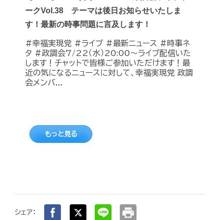
ークVol.38 テーマは後日お知らせいたしま
す！最新の時事問題に言及します！
#幸福実現党 #ライブ #最新ニュース #時事ネ
タ #政調会7/22（水）20:00～ライブ配信いた
します！チャットで皆様ご参加いただけます！最
近の気になるニュースに対して、幸福実現党 政調
会メンバ...
もっと見る
print
シェア：