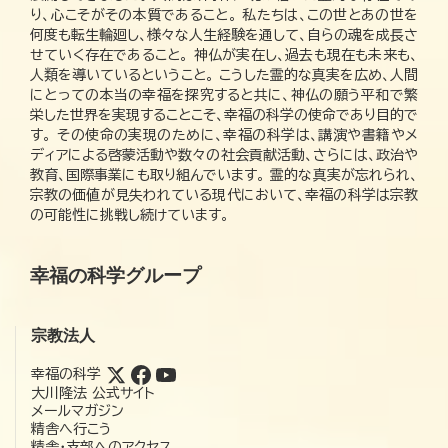
り、心こそがその本質であること。 私たちは、この世とあの世を
何度も転生輪廻し、様々な人生経験を通して、自らの魂を成長さ
せていく存在であること。 神仏が実在し、過去も現在も未来も、
人類を導いているということ。 こうした霊的な真実を広め、人間
にとっての本当の幸福を探究すると共に、神仏の願う平和で繁
栄した世界を実現することこそ、幸福の科学の使命であり目的で
す。 その使命の実現のために、幸福の科学は、講演や書籍やメ
ディアによる啓蒙活動や数々の社会貢献活動、さらには、政治や
教育、国際事業にも取り組んでいます。 霊的な真実が忘れられ、
宗教の価値が見失われている現代において、幸福の科学は宗教
の可能性に挑戦し続けています。
幸福の科学グループ
宗教法人
幸福の科学
大川隆法 公式サイト
メールマガジン
精舎へ行こう
精舎・支部へのアクセス