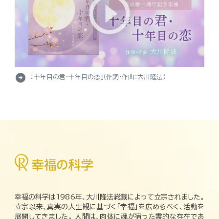
arrow_circle_right
『十年目の君・十年目の恋』（作詞・作曲：大川隆法）
幸福の科学は1986年、大川隆法総裁によって立宗されました。
立宗以来、真実の人生観に基づく「幸福」を広めるべく、活動を
展開してきました。 人間は、肉体に魂が宿った霊的な存在であ