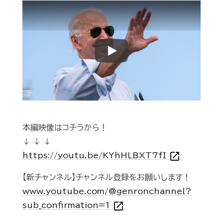
Play
本編映像はコチラから！
↓ ↓ ↓
open_in_new
https://youtu.be/KYhHLBXT7fI
【新チャンネル】チャンネル登録をお願いします！
www.youtube.com/@genronchannel?
open_in_new
sub_confirmation=1