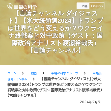
日本語
English
【言論チャンネル ダイジェス
ト】【米大統領選2024】トランプ
は世界をどう変えるか？ウクライ
ナ終戦案と対中政策（ゲスト：国
際政治アナリスト渡瀬裕哉氏）
【言論チャンネル】
chevron_right
chevron_right
chevron_right
ホーム
動画
幸福の科学グループ
幸福実
chevron_right
【言論チャンネル ダイジェスト】【米大
現党チャンネル
統領選2024】トランプは世界をどう変えるか？ウクライナ
終戦案と対中政策（ゲスト：国際政治アナリスト渡瀬裕哉氏）
【言論チャンネル】
2024年7月7日