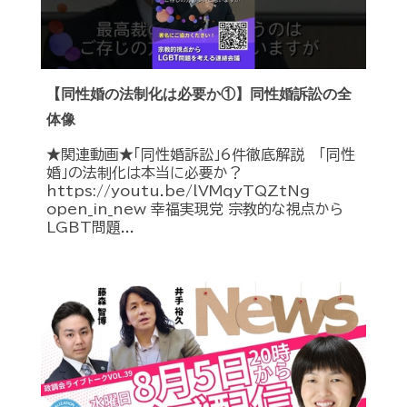
【同性婚の法制化は必要か①】同性婚訴訟の全
体像
★関連動画★「同性婚訴訟」6件徹底解説 「同性
婚」の法制化は本当に必要か？
https://youtu.be/lVMqyTQZtNg
open_in_new 幸福実現党 宗教的な視点から
LGBT問題...