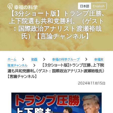
日本語
English
【3分ショート版】トランプ圧勝､
上下院選も共和党勝利。（ゲスト
︰国際政治アナリスト渡瀬裕哉
氏）【言論チャンネル】
chevron_right
chevron_right
chevron_right
ホーム
動画
幸福の科学グループ
幸福実
chevron_right
【3分ショート版】トランプ圧勝､上下院
現党チャンネル
選も共和党勝利。（ゲスト︰国際政治アナリスト渡瀬裕哉氏）
【言論チャンネル】
2024年11月15日