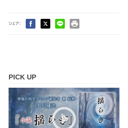
print
シェア：
PICK UP