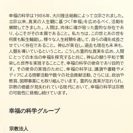
幸福の科学は1986年、大川隆法総裁によって立宗されました。
立宗以来、真実の人生観に基づく「幸福」を広めるべく、活動を
展開してきました。 人間は、肉体に魂が宿った霊的な存在であ
り、心こそがその本質であること。 私たちは、この世とあの世を
何度も転生輪廻し、様々な人生経験を通して、自らの魂を成長さ
せていく存在であること。 神仏が実在し、過去も現在も未来も、
人類を導いているということ。 こうした霊的な真実を広め、人間
にとっての本当の幸福を探究すると共に、神仏の願う平和で繁
栄した世界を実現することこそ、幸福の科学の使命であり目的で
す。 その使命の実現のために、幸福の科学は、講演や書籍やメ
ディアによる啓蒙活動や数々の社会貢献活動、さらには、政治や
教育、国際事業にも取り組んでいます。 霊的な真実が忘れられ、
宗教の価値が見失われている現代において、幸福の科学は宗教
の可能性に挑戦し続けています。
幸福の科学グループ
宗教法人