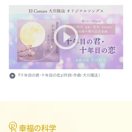
arrow_circle_right
『十年目の君・十年目の恋』（作詞・作曲：大川隆法）