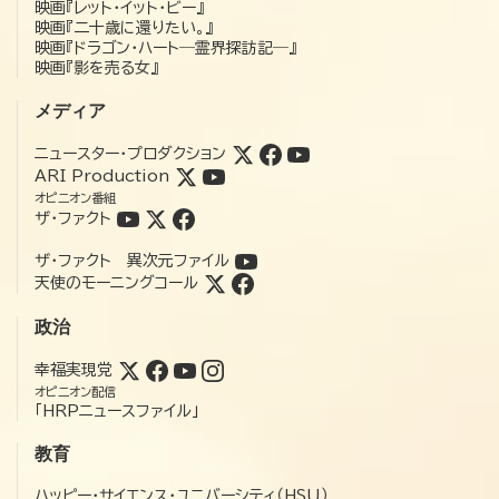
映画『レット・イット・ビー』
映画『二十歳に還りたい。』
映画『ドラゴン・ハート―霊界探訪記―』
映画『影を売る女』
メディア
ニュースター・プロダクション
ARI Production
オピニオン番組
ザ・ファクト
ザ・ファクト 異次元ファイル
天使のモーニングコール
政治
幸福実現党
オピニオン配信
「HRPニュースファイル」
教育
ハッピー・サイエンス・ユニバーシティ（HSU）