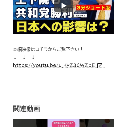
Play
本編映像はコチラからご覧下さい！
↓ ↓ ↓
open_in_new
https://youtu.be/u_KyZ36WZbE
関連動画