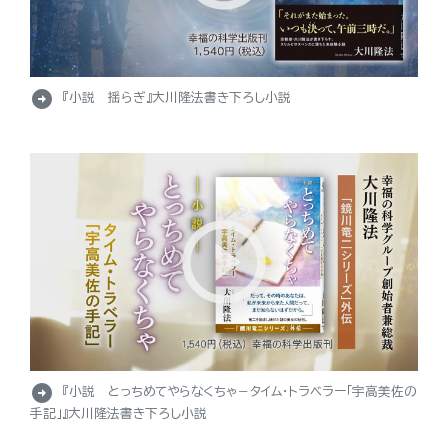
arrow_circle_right
『小説 揺らぎ』大川隆法書き下ろし小説
arrow_circle_right
『小説 とっちめてやらなくちゃ－タイム・トラベラー「宇高美佐の
手記」』大川隆法書き下ろし小説