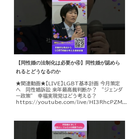
【同性婚の法制化は必要か④】同性婚が認めら
れるとどうなるのか
★関連動画★【LIVE】LGBT基本計画 今月策定
へ 同性婚訴訟 来年最高裁判断か？ ”ジェンダ
ー政策” 幸福実現党はどう考える？
https://youtube.com/live/HI3RhcPZM...