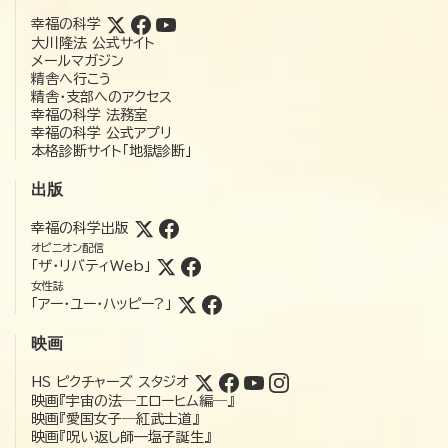
幸福の科学
大川隆法 公式サイト
メールマガジン
精舎へ行こう
精舎・支部へのアクセス
幸福の科学 法務室
幸福の科学 公式アプリ
本格診断サイト「地獄診断」
出版
幸福の科学出版
オピニオン配信
「ザ・リバティWeb」
女性誌
「アー・ユー・ハッピー?」
映画
HS ピクチャーズ スタジオ
映画『宇宙の法―エローヒム編―』
映画『愛国女子―紅武士道』
映画『呪い返し師—塩子誕生』