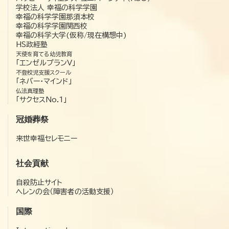
学校法人 幸福の科学学園
幸福の科学学園那須本校
幸福の科学学園関西校
幸福の科学大学(仮称/現在構想中)
HS政経塾
天使を育てる幼児教育
「エンゼルプランV」
不登校児支援スクール
「ネバー・マインド」
仏法真理塾
「サクセスNo.1」
冠婚葬祭
来世幸福セレモニー
社会貢献
自殺防止サイト
ヘレンの会（障害者の活動支援）
国際