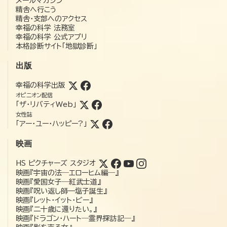
メールマガジン
精舎へ行こう
精舎・支部へのアクセス
幸福の科学 法務室
幸福の科学 公式アプリ
本格診断サイト「地獄診断」
出版
幸福の科学出版
オピニオン配信
「ザ・リバティWeb」
女性誌
「アー・ユー・ハッピー?」
映画
HS ピクチャーズ スタジオ
映画『宇宙の法―エローヒム編―』
映画『愛国女子―紅武士道』
映画『呪い返し師—塩子誕生』
映画『レット・イット・ビー』
映画『二十歳に還りたい。』
映画『ドラゴン・ハート―霊界探訪記―』