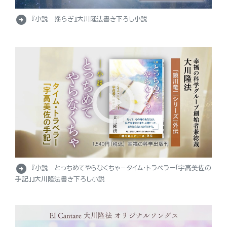
arrow_circle_right
『小説 揺らぎ』大川隆法書き下ろし小説
arrow_circle_right
『小説 とっちめてやらなくちゃ－タイム・トラベラー「宇高美佐の
手記」』大川隆法書き下ろし小説