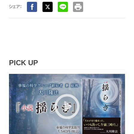
print
シェア：
PICK UP