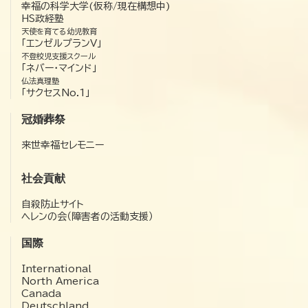
幸福の科学大学(仮称/現在構想中)
HS政経塾
天使を育てる幼児教育
「エンゼルプランV」
不登校児支援スクール
「ネバー・マインド」
仏法真理塾
「サクセスNo.1」
冠婚葬祭
来世幸福セレモニー
社会貢献
自殺防止サイト
ヘレンの会（障害者の活動支援）
国際
International
North America
Canada
Deutschland