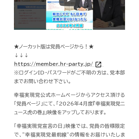
Play
★ノーカット版は党員ページから！★
↓↓↓
open_in_new
https://member.hr-party.jp/
※ログインID・パスワードがご不明の方は、党本部
までお問い合わせ下さい。
幸福実現党公式ホームページからアクセス頂ける
「党員ページ」にて、「2026年4月度『幸福実現党ニ
ュース虎の巻』」映像をアップしております。
「幸福実現党宣言の日」映像では、党員の皆様限定
で、”幸福実現党最前線”の情報をお届けいたしま