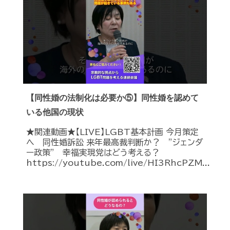
【同性婚の法制化は必要か⑤】同性婚を認めて
いる他国の現状
★関連動画★【LIVE】LGBT基本計画 今月策定
へ 同性婚訴訟 来年最高裁判断か？ ”ジェンダ
ー政策” 幸福実現党はどう考える？
https://youtube.com/live/HI3RhcPZM...