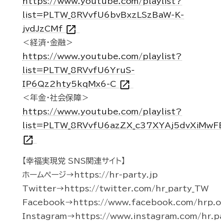
https://www.youtube.com/playlist?
list=PLTW_8RVvfU6bvBxzLSzBaW-K-
open_in_new
jvdJzCMf
＜経済・金融＞
https://www.youtube.com/playlist?
list=PLTW_8RVvfU6YruS-
open_in_new
IP6Qz2hty5kqMx6-C
＜年金・社会保障＞
https://www.youtube.com/playlist?
list=PLTW_8RVvfU6azZX_c37XYAj5dvXiMwF
open_in_new
【幸福実現党 SNS関連サイト】
ホームページ→https://hr-party.jp
Twitter→https://twitter.com/hr_party_TW
Facebook→https://www.facebook.com/hrp.of
Instagram→https://www.instagram.com/hr.p