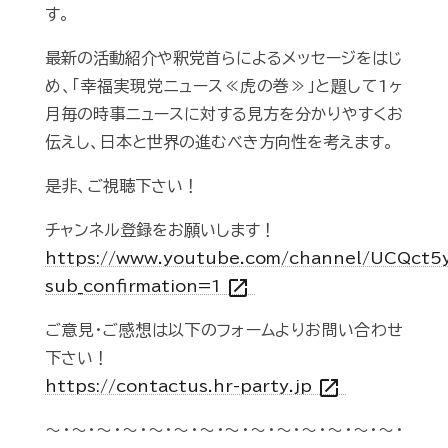
す。
最新の活動紹介や釈党首らによるメッセージをはじ
め、「幸福実現党ニュース≪虎の巻≫」と題して1ヶ
月毎の時事ニュースに対する見方を分かりやすくお
伝えし、日本と世界の進むべき方向性を考えます。
是非、ご視聴下さい！
チャンネル登録をお願いします！
https://www.youtube.com/channel/UCQct
open_in_new
sub_confirmation=1
ご意見・ご感想は以下のフォームよりお問い合わせ
下さい！
open_in_new
https://contactus.hr-party.jp
～・～・～・～・～・～・～・～・～・～・～・～・～・～・