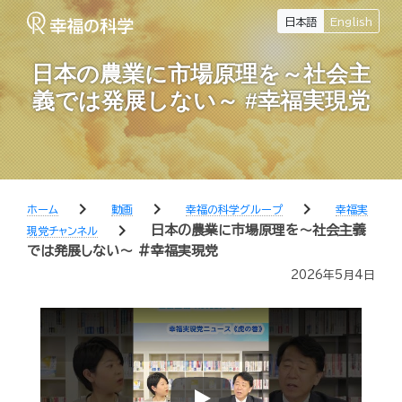
日本語
English
日本の農業に市場原理を～社会主
義では発展しない～ #幸福実現党
chevron_right
chevron_right
chevron_right
ホーム
動画
幸福の科学グループ
幸福実
chevron_right
日本の農業に市場原理を～社会主義
現党チャンネル
では発展しない～ #幸福実現党
2026年5月4日