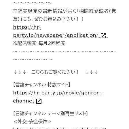
～・～・～・～・～・～
幸福実現党の最新情報が届く「機関紙愛読者(党
友)」にも、ぜひお申込み下さい！！
https://hr-
open_in_new
party.jp/newspaper/application/
※配信頻度：毎月2回程度
～・～・～・～・～・～・～・～・～・～・～・～・～・～・
～・～・～・～・～・～
↓↓↓ こちらもご覧ください！ ↓↓↓
【言論チャンネル 特設サイト】
https://hr-party.jp/movie/genron-
open_in_new
channel
【言論チャンネル テーマ別再生リスト】
＜外交・安全保障＞