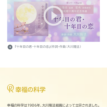
arrow_circle_right
『十年目の君・十年目の恋』（作詞・作曲：大川隆法）
幸福の科学は1986年、大川隆法総裁によって立宗されました。