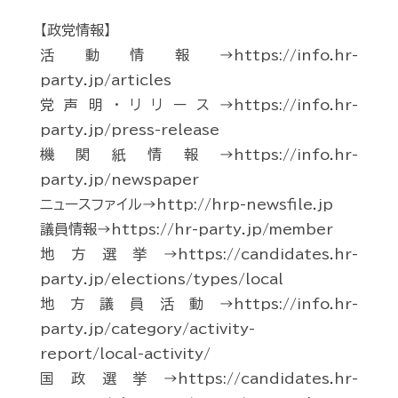
【政党情報】
活動情報→https://info.hr-
party.jp/articles
党声明・リリース→https://info.hr-
party.jp/press-release
機関紙情報→https://info.hr-
party.jp/newspaper
ニュースファイル→http://hrp-newsfile.jp
議員情報→https://hr-party.jp/member
地方選挙→https://candidates.hr-
party.jp/elections/types/local
地方議員活動→https://info.hr-
party.jp/category/activity-
report/local-activity/
国政選挙→https://candidates.hr-