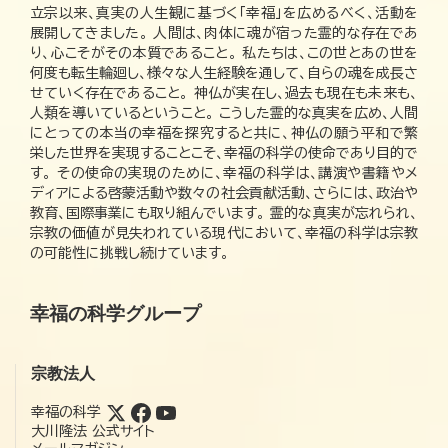
立宗以来、真実の人生観に基づく「幸福」を広めるべく、活動を
展開してきました。 人間は、肉体に魂が宿った霊的な存在であ
り、心こそがその本質であること。 私たちは、この世とあの世を
何度も転生輪廻し、様々な人生経験を通して、自らの魂を成長さ
せていく存在であること。 神仏が実在し、過去も現在も未来も、
人類を導いているということ。 こうした霊的な真実を広め、人間
にとっての本当の幸福を探究すると共に、神仏の願う平和で繁
栄した世界を実現することこそ、幸福の科学の使命であり目的で
す。 その使命の実現のために、幸福の科学は、講演や書籍やメ
ディアによる啓蒙活動や数々の社会貢献活動、さらには、政治や
教育、国際事業にも取り組んでいます。 霊的な真実が忘れられ、
宗教の価値が見失われている現代において、幸福の科学は宗教
の可能性に挑戦し続けています。
幸福の科学グループ
宗教法人
幸福の科学
大川隆法 公式サイト