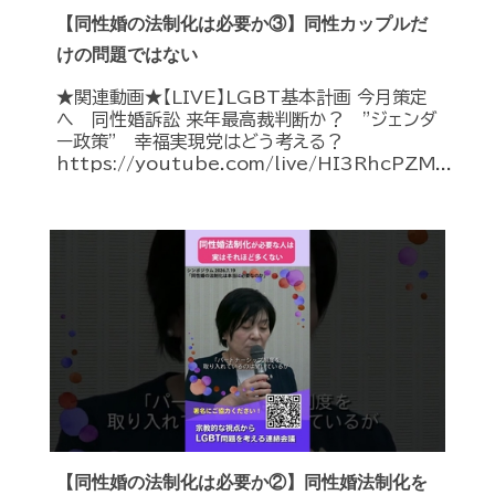
【同性婚の法制化は必要か③】同性カップルだ
けの問題ではない
★関連動画★【LIVE】LGBT基本計画 今月策定
へ 同性婚訴訟 来年最高裁判断か？ ”ジェンダ
ー政策” 幸福実現党はどう考える？
https://youtube.com/live/HI3RhcPZM...
【同性婚の法制化は必要か②】同性婚法制化を