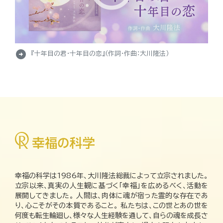
arrow_circle_right
『十年目の君・十年目の恋』（作詞・作曲：大川隆法）
幸福の科学は1986年、大川隆法総裁によって立宗されました。
立宗以来、真実の人生観に基づく「幸福」を広めるべく、活動を
展開してきました。 人間は、肉体に魂が宿った霊的な存在であ
り、心こそがその本質であること。 私たちは、この世とあの世を
何度も転生輪廻し、様々な人生経験を通して、自らの魂を成長さ