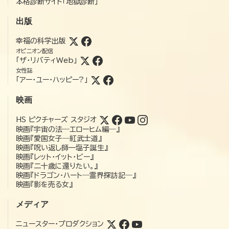
本格診断サイト「地獄診断」
出版
幸福の科学出版
オピニオン配信
「ザ・リバティWeb」
女性誌
「アー・ユー・ハッピー?」
映画
HS ピクチャーズ スタジオ
映画『宇宙の法―エローヒム編―』
映画『愛国女子―紅武士道』
映画『呪い返し師—塩子誕生』
映画『レット・イット・ビー』
映画『二十歳に還りたい。』
映画『ドラゴン・ハート―霊界探訪記―』
映画『影を売る女』
メディア
ニュースター・プロダクション