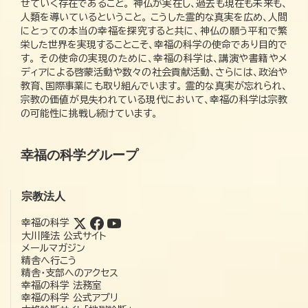
せていく存在であること。 神仏が実在し、過去も現在も未来も、
人類を導いているということ。 こうした霊的な真実を広め、人間
にとっての本当の幸福を探究すると共に、神仏の願う平和で繁
栄した世界を実現することこそ、幸福の科学の使命であり目的で
す。 その使命の実現のために、幸福の科学は、講演や書籍やメ
ディアによる啓蒙活動や数々の社会貢献活動、さらには、政治や
教育、国際事業にも取り組んでいます。 霊的な真実が忘れられ、
宗教の価値が見失われている現代において、幸福の科学は宗教
の可能性に挑戦し続けています。
幸福の科学グループ
宗教法人
幸福の科学
大川隆法 公式サイト
メールマガジン
精舎へ行こう
精舎・支部へのアクセス
幸福の科学 法務室
幸福の科学 公式アプリ