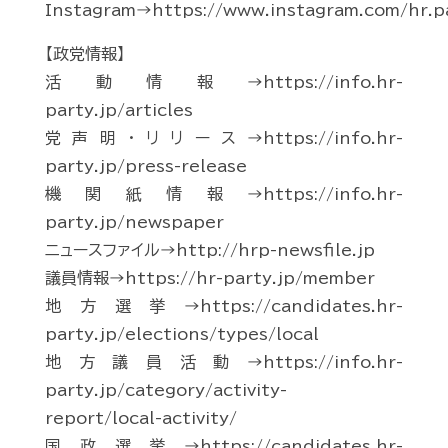
Instagram→https://www.instagram.com/hr.p
【政党情報】
活動情報→https://info.hr-
party.jp/articles
党声明・リリース→https://info.hr-
party.jp/press-release
機関紙情報→https://info.hr-
party.jp/newspaper
ニュースファイル→http://hrp-newsfile.jp
議員情報→https://hr-party.jp/member
地方選挙→https://candidates.hr-
party.jp/elections/types/local
地方議員活動→https://info.hr-
party.jp/category/activity-
report/local-activity/
国政選挙→https://candidates.hr-