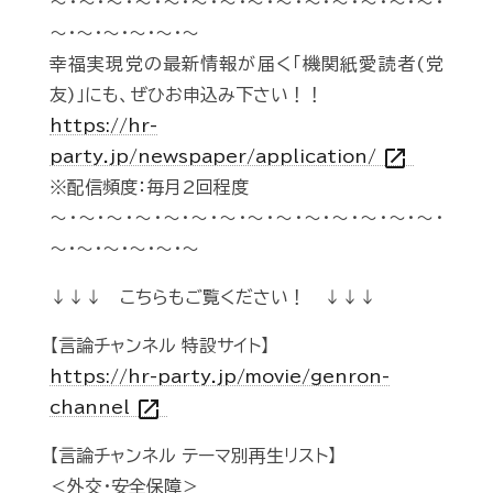
～・～・～・～・～・～・～・～・～・～・～・～・～・～・
～・～・～・～・～・～
幸福実現党の最新情報が届く「機関紙愛読者(党
友)」にも、ぜひお申込み下さい！！
https://hr-
open_in_new
party.jp/newspaper/application/
※配信頻度：毎月2回程度
～・～・～・～・～・～・～・～・～・～・～・～・～・～・
～・～・～・～・～・～
↓↓↓ こちらもご覧ください！ ↓↓↓
【言論チャンネル 特設サイト】
https://hr-party.jp/movie/genron-
open_in_new
channel
【言論チャンネル テーマ別再生リスト】
＜外交・安全保障＞