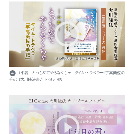
arrow_circle_right
『小説 とっちめてやらなくちゃ－タイム・トラベラー「宇高美佐の
手記」』大川隆法書き下ろし小説