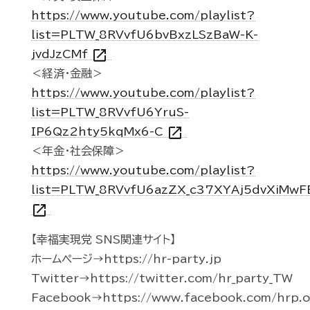
https://www.youtube.com/playlist?
list=PLTW_8RVvfU6bvBxzLSzBaW-K-
open_in_new
jvdJzCMf
＜経済・金融＞
https://www.youtube.com/playlist?
list=PLTW_8RVvfU6YruS-
open_in_new
IP6Qz2hty5kqMx6-C
＜年金・社会保障＞
https://www.youtube.com/playlist?
list=PLTW_8RVvfU6azZX_c37XYAj5dvXiMwF
open_in_new
【幸福実現党 SNS関連サイト】
ホームページ→https://hr-party.jp
Twitter→https://twitter.com/hr_party_TW
Facebook→https://www.facebook.com/hrp.of