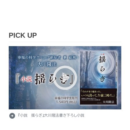
PICK UP
arrow_circle_right
『小説 揺らぎ』大川隆法書き下ろし小説