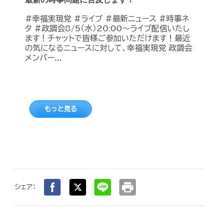
#幸福実現党 #ライブ #最新ニュース #時事ネ
タ #政調会8/5（水）20:00～ライブ配信いたし
ます！チャットで皆様ご参加いただけます！最近
の気になるニュースに対して、幸福実現党 政調会
メンバー...
もっと見る
print
シェア：