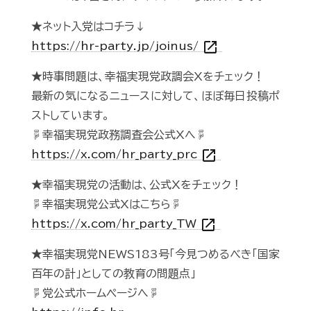
★ネット入党はコチラ↓
open_in_new
https://hr-party.jp/joinus/
★時事問題は、幸福実現党政調会Xをチェック！
最新の気になるニュースに対して、ほぼ毎日投稿ポ
ストしています。
☟幸福実現党政務調査会公式Xへ☟
open_in_new
https://x.com/hr_party_prc
★幸福実現党の活動は、公式Xをチェック！
☟幸福実現党公式Xはこちら☟
open_in_new
https://x.com/hr_party_TW
★幸福実現党NEWS183号「今見つめるべき「国家
百年の計」としての教育の問題点」
☟党公式ホームページへ☟