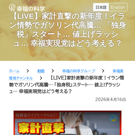
日本語
English
【LIVE】家計直撃の新年度！イラ
ン情勢でガソリン代高騰… 「独身
税」スタート… 値上げラッシ
ュ… 幸福実現党はどう考える？
chevron_right
chevron_right
chevron_right
ホーム
動画
幸福の科学グループ
幸福実
chevron_right
【LIVE】家計直撃の新年度！イラン情
現党チャンネル
勢でガソリン代高騰… 「独身税」スタート… 値上げラッシ
ュ… 幸福実現党はどう考える？
2026年4月16日