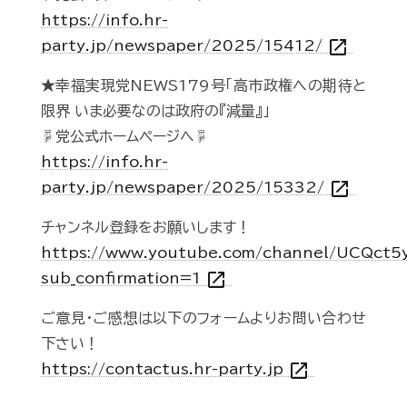
https://info.hr-
open_in_new
party.jp/newspaper/2025/15412/
★幸福実現党NEWS179号「高市政権への期待と
限界 いま必要なのは政府の『減量』」
☟党公式ホームページへ☟
https://info.hr-
open_in_new
party.jp/newspaper/2025/15332/
チャンネル登録をお願いします！
https://www.youtube.com/channel/UCQct
open_in_new
sub_confirmation=1
ご意見・ご感想は以下のフォームよりお問い合わせ
下さい！
open_in_new
https://contactus.hr-party.jp