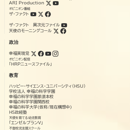
ARI Production
オピニオン番組
ザ・ファクト
ザ・ファクト 異次元ファイル
天使のモーニングコール
政治
幸福実現党
オピニオン配信
「HRPニュースファイル」
教育
ハッピー・サイエンス・ユニバーシティ（HSU）
学校法人 幸福の科学学園
幸福の科学学園那須本校
幸福の科学学園関西校
幸福の科学大学(仮称/現在構想中)
HS政経塾
天使を育てる幼児教育
「エンゼルプランV」
不登校児支援スクール