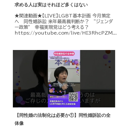
求める人は実はそれほど多くはない
★関連動画★【LIVE】LGBT基本計画 今月策定
へ 同性婚訴訟 来年最高裁判断か？ ”ジェンダ
ー政策” 幸福実現党はどう考える？
https://youtube.com/live/HI3RhcPZM...
【同性婚の法制化は必要か①】同性婚訴訟の全
体像