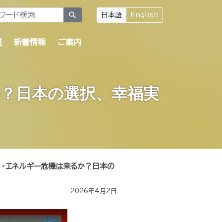
search
日本語
English
道
新着情報
ご案内
か？日本の選択、幸福実
勢･･･エネルギー危機は来るか？日本の
2026年4月2日