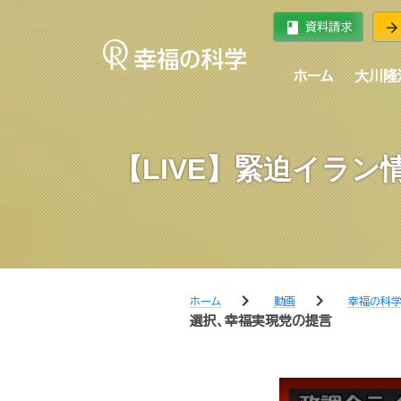
book
arrow_forward
資料請求
ホーム
大川隆
【LIVE】緊迫イラ
chevron_right
chevron_right
ホーム
動画
幸福の科
選択、幸福実現党の提言