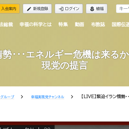
edit
login
local_florist
入会案内
新規登録
ログイン
植福
法総裁
幸福の科学とは
特集
動画
布教誌
国際伝
ン情勢･･･エネルギー危機は来る
現党の提言
chevron_right
chevron_right
【LIVE】緊迫イラン情
学グループ
幸福実現党チャンネル