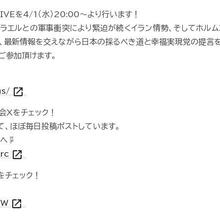
VEを4/1（水）20:00〜より行います！
スラエルとの軍事衝突により緊迫が続くイラン情勢、そしてホル
、最新情報を交えながら日本の採るべき道と幸福実現党の提言を
でご参加頂けます。
open_in_new
us/
会Xをチェック！
て、ほぼ毎日投稿ポストしています。
Xへ☟
open_in_new
prc
をチェック！
open_in_new
_TW