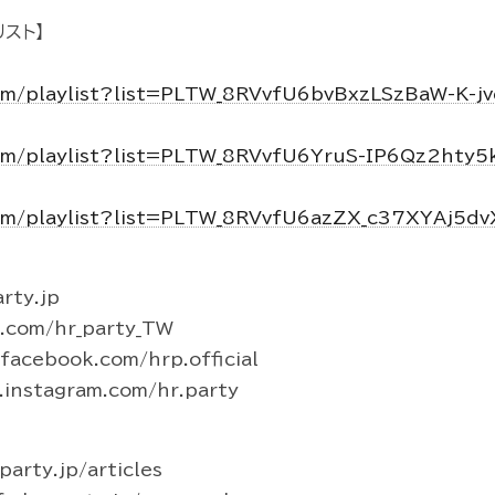
スト】
om/playlist?list=PLTW_8RVvfU6bvBxzLSzBaW-K-j
om/playlist?list=PLTW_8RVvfU6YruS-IP6Qz2hty
om/playlist?list=PLTW_8RVvfU6azZX_c37XYAj5d
rty.jp
r.com/hr_party_TW
acebook.com/hrp.official
instagram.com/hr.party
arty.jp/articles