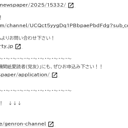
open_in_new
jp/newspaper/2025/15332/
！
com/channel/UCQct5yygDq1PBbpaePbdFdg?sub_c
ムよりお問い合わせ下さい！
open_in_new
rty.jp
～・～・～・～・～・～・～・～・～・～・～
機関紙愛読者(党友)」にも、ぜひお申込み下さい！！
open_in_new
spaper/application/
～・～・～・～・～・～・～・～・～・～・～
！ ↓↓↓
open_in_new
vie/genron-channel