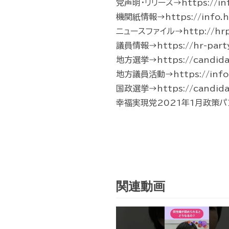
党声明・リリース→https://info.
機関紙情報→https://info.hr
ニュースファイル→http://hrp-
議員情報→https://hr-part
地方選挙→https://candidate
地方議員活動→https://info.hr-
国政選挙→https://candidate
幸福実現党2021年1月政策パンフレッ
関連動画