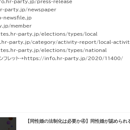
hr-party.jp/press-release
-party.jp/newspaper
newsfile.jp
y.jp/member
s.hr-party.jp/elections/types/local
party.jp/category/activity-report/local-activit
s.hr-party.jp/elections/types/national
ト→https://info.hr-party.jp/2020/11400/
【同性婚の法制化は必要か④】同性婚が認められ