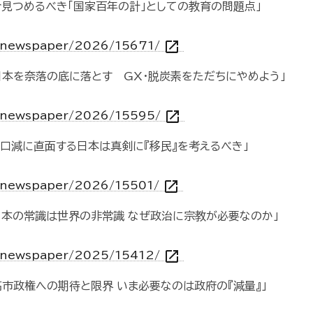
今見つめるべき「国家百年の計」としての教育の問題点」
open_in_new
jp/newspaper/2026/15671/
日本を奈落の底に落とす GX・脱炭素をただちにやめよう」
open_in_new
jp/newspaper/2026/15595/
人口減に直面する日本は真剣に『移民』を考えるべき」
open_in_new
jp/newspaper/2026/15501/
「日本の常識は世界の非常識 なぜ政治に宗教が必要なのか」
open_in_new
jp/newspaper/2025/15412/
高市政権への期待と限界 いま必要なのは政府の『減量』」