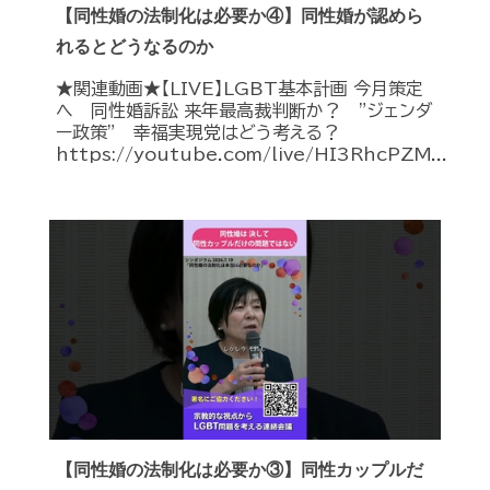
【同性婚の法制化は必要か④】同性婚が認めら
れるとどうなるのか
★関連動画★【LIVE】LGBT基本計画 今月策定
へ 同性婚訴訟 来年最高裁判断か？ ”ジェンダ
ー政策” 幸福実現党はどう考える？
https://youtube.com/live/HI3RhcPZM...
【同性婚の法制化は必要か③】同性カップルだ