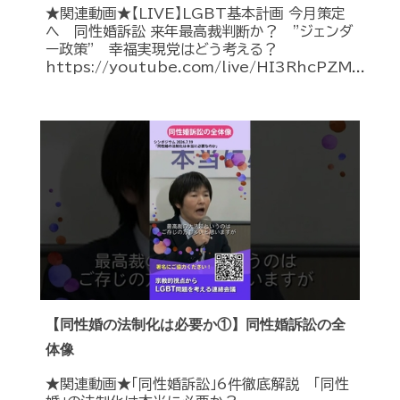
★関連動画★【LIVE】LGBT基本計画 今月策定
へ 同性婚訴訟 来年最高裁判断か？ ”ジェンダ
ー政策” 幸福実現党はどう考える？
https://youtube.com/live/HI3RhcPZM...
【同性婚の法制化は必要か①】同性婚訴訟の全
体像
★関連動画★「同性婚訴訟」6件徹底解説 「同性