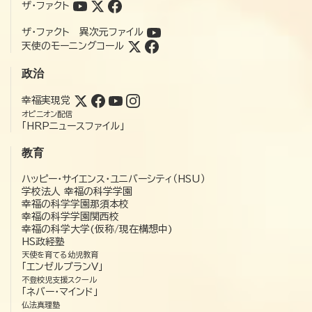
ザ・ファクト
ザ・ファクト 異次元ファイル
天使のモーニングコール
政治
幸福実現党
オピニオン配信
「HRPニュースファイル」
教育
ハッピー・サイエンス・ユニバーシティ（HSU）
学校法人 幸福の科学学園
幸福の科学学園那須本校
幸福の科学学園関西校
幸福の科学大学(仮称/現在構想中)
HS政経塾
天使を育てる幼児教育
「エンゼルプランV」
不登校児支援スクール
「ネバー・マインド」
仏法真理塾