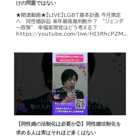
けの問題ではない
★関連動画★【LIVE】LGBT基本計画 今月策定
へ 同性婚訴訟 来年最高裁判断か？ ”ジェンダ
ー政策” 幸福実現党はどう考える？
https://youtube.com/live/HI3RhcPZM...
【同性婚の法制化は必要か②】同性婚法制化を
求める人は実はそれほど多くはない