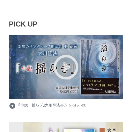
PICK UP
arrow_circle_right
『小説 揺らぎ』大川隆法書き下ろし小説