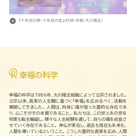
arrow_circle_right
『十年目の君・十年目の恋』（作詞・作曲：大川隆法）
幸福の科学は1986年、大川隆法総裁によって立宗されました。
立宗以来、真実の人生観に基づく「幸福」を広めるべく、活動を
展開してきました。 人間は、肉体に魂が宿った霊的な存在であ
り、心こそがその本質であること。 私たちは、この世とあの世を
何度も転生輪廻し、様々な人生経験を通して、自らの魂を成長さ
せていく存在であること。 神仏が実在し、過去も現在も未来も、
人類を導いているということ。 こうした霊的な真実を広め、人間