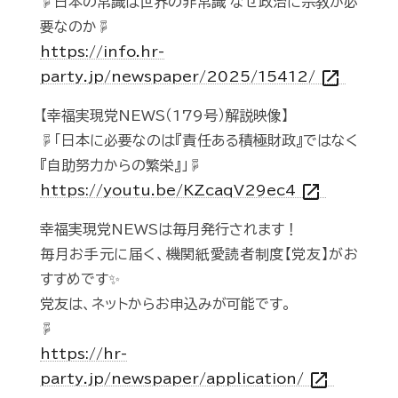
☟日本の常識は世界の非常識 なぜ政治に宗教が必
要なのか☟
https://info.hr-
open_in_new
party.jp/newspaper/2025/15412/
【幸福実現党NEWS（179号）解説映像】
☟「日本に必要なのは『責任ある積極財政』ではなく
『自助努力からの繁栄』」☟
open_in_new
https://youtu.be/KZcaqV29ec4
幸福実現党NEWSは毎月発行されます！
毎月お手元に届く、機関紙愛読者制度【党友】がお
すすめです✨
党友は、ネットからお申込みが可能です。
☟
https://hr-
open_in_new
party.jp/newspaper/application/