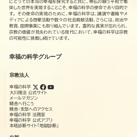
にとっての本当の幸福を探究すると共に、神仏の願う平和で繁
栄した世界を実現することこそ、幸福の科学の使命であり目的で
す。 その使命の実現のために、幸福の科学は、講演や書籍やメ
ディアによる啓蒙活動や数々の社会貢献活動、さらには、政治や
教育、国際事業にも取り組んでいます。 霊的な真実が忘れられ、
宗教の価値が見失われている現代において、幸福の科学は宗教
の可能性に挑戦し続けています。
幸福の科学グループ
宗教法人
幸福の科学
大川隆法 公式サイト
メールマガジン
精舎へ行こう
精舎・支部へのアクセス
幸福の科学 法務室
幸福の科学 公式アプリ
本格診断サイト「地獄診断」