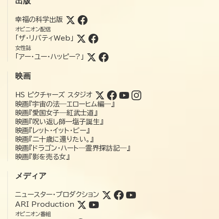
出版
幸福の科学出版
オピニオン配信
「ザ・リバティWeb」
女性誌
「アー・ユー・ハッピー?」
映画
HS ピクチャーズ スタジオ
映画『宇宙の法―エローヒム編―』
映画『愛国女子―紅武士道』
映画『呪い返し師—塩子誕生』
映画『レット・イット・ビー』
映画『二十歳に還りたい。』
映画『ドラゴン・ハート―霊界探訪記―』
映画『影を売る女』
メディア
ニュースター・プロダクション
ARI Production
オピニオン番組