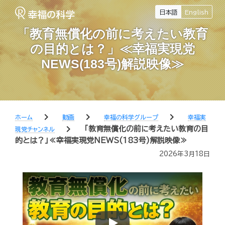
日本語
English
「教育無償化の前に考えたい教育
の目的とは？」≪幸福実現党
NEWS(183号)解説映像≫
chevron_right
chevron_right
chevron_right
ホーム
動画
幸福の科学グループ
幸福実
chevron_right
「教育無償化の前に考えたい教育の目
現党チャンネル
的とは？」≪幸福実現党NEWS(183号)解説映像≫
2026年3月18日