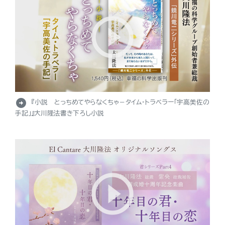
arrow_circle_right
『小説 とっちめてやらなくちゃ－タイム・トラベラー「宇高美佐の
手記」』大川隆法書き下ろし小説