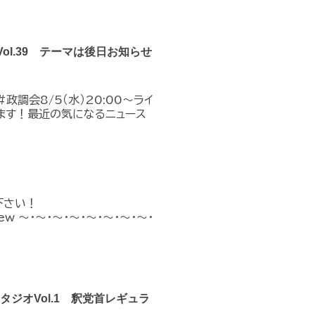
Vol.39 テーマは後日お知らせ
政調会8/5（水）20:00～ライ
ます！最近の気になるニュース
下さい！
n_new ～・～・～・～・～・～・～・～・
クスタジオVol.1 釈党首レギュラ