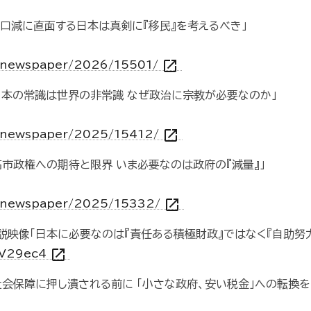
人口減に直面する日本は真剣に『移民』を考えるべき」
open_in_new
jp/newspaper/2026/15501/
「日本の常識は世界の非常識 なぜ政治に宗教が必要なのか」
open_in_new
jp/newspaper/2025/15412/
高市政権への期待と限界 いま必要なのは政府の『減量』」
open_in_new
jp/newspaper/2025/15332/
説映像「日本に必要なのは『責任ある積極財政』ではなく『自助努
open_in_new
qV29ec4
社会保障に押し潰される前に 「小さな政府、安い税金」への転換を