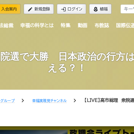
edit
login
local_florist
入会案内
新規登録
ログイン
植福
法総裁
幸福の科学とは
特集
動画
布教誌
国際伝
 衆院選で大勝 日本政治の行方
える？！
chevron_right
chevron_right
【LIVE】高市総理 衆
学グループ
幸福実現党チャンネル