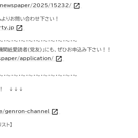
open_in_new
jp/newspaper/2025/15232/
ムよりお問い合わせ下さい！
open_in_new
rty.jp
～・～・～・～・～・～・～・～・～・～・～
機関紙愛読者(党友)」にも、ぜひお申込み下さい！！
open_in_new
spaper/application/
～・～・～・～・～・～・～・～・～・～・～
！ ↓↓↓
open_in_new
vie/genron-channel
スト】