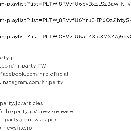
om/playlist?list=PLTW_8RVvfU6bvBxzLSzBaW-K-j
om/playlist?list=PLTW_8RVvfU6YruS-IP6Qz2hty
om/playlist?list=PLTW_8RVvfU6azZX_c37XYAj5d
rty.jp
r.com/hr_party_TW
acebook.com/hrp.official
instagram.com/hr.party
arty.jp/articles
hr-party.jp/press-release
-party.jp/newspaper
newsfile.jp