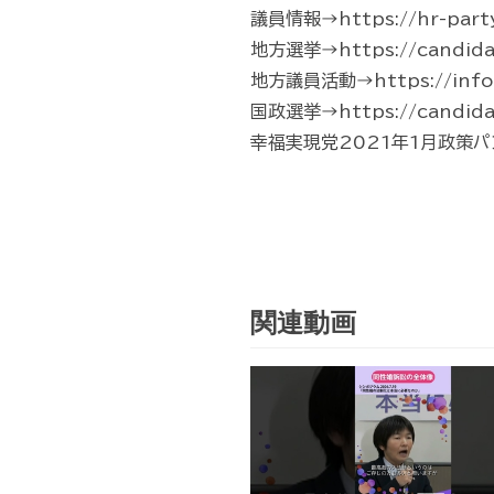
議員情報→https://hr-part
地方選挙→https://candidate
地方議員活動→https://info.hr-
国政選挙→https://candidate
幸福実現党2021年1月政策パンフレッ
関連動画