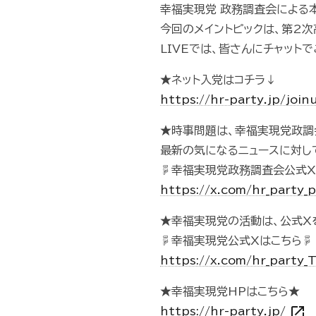
幸福実現党 政務調査会による本年
今回のメイントピックは、第2
LIVEでは、皆さんにチャット
★ネット入党はコチラ↓
https://hr-party.jp/join
★時事問題は、幸福実現党政調
最新の気になるニュースに対し
☟幸福実現党政務調査会公式
https://x.com/hr_party_
★幸福実現党の活動は、公式X
☟幸福実現党公式Xはこちら☟
https://x.com/hr_party
★幸福実現党HPはこちら★
open_in_new
https://hr-party.jp/