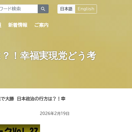
search
日本語
English
道
新着情報
ご案内
は？！幸福実現党どう考
院選で大勝 日本政治の行方は？！幸
2026年2月19日