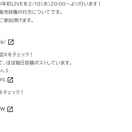
初LIVEを2/18（水）20:00〜より行います！
次高市政権の行方についてです。
でご参加頂けます。
open_in_new
us/
会Xをチェック！
て、ほぼ毎日投稿ポストしています。
Xへ☟
open_in_new
prc
をチェック！
open_in_new
_TW