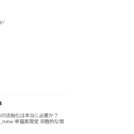
y/
像
」の法制化は本当に必要か？
n_in_new 幸福実現党 宗教的な視