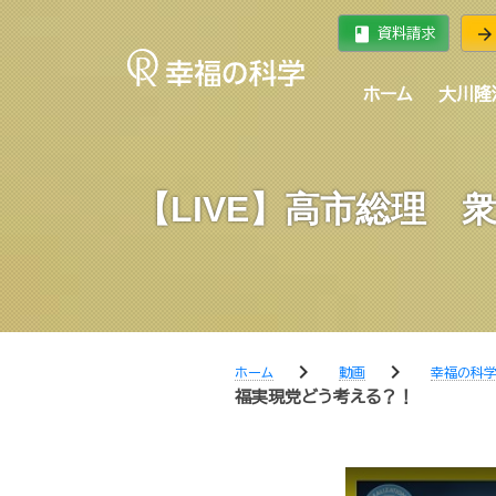
book
arrow_forward
資料請求
ホーム
大川隆
【LIVE】高市総理
chevron_right
chevron_right
ホーム
動画
幸福の科
福実現党どう考える？！