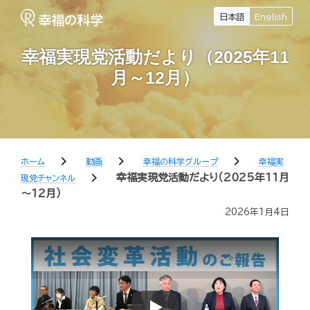
日本語
English
幸福実現党活動だより（2025年11
月～12月）
chevron_right
chevron_right
chevron_right
ホーム
動画
幸福の科学グループ
幸福実
chevron_right
幸福実現党活動だより（2025年11月
現党チャンネル
～12月）
2026年1月4日