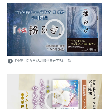
arrow_circle_right
『小説 揺らぎ』大川隆法書き下ろし小説