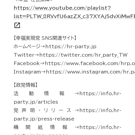
https://www.youtube.com/playlist?
list=PLTW_8RVvfU6azZX_c37XYAj5dvXiMwF
open_in_new
【幸福実現党 SNS関連サイト】
ホームページ→https://hr-party.jp
Twitter→https://twitter.com/hr_party_TW
Facebook→https://www.facebook.com/hrp.of
Instagram→https://www.instagram.com/hr.p
【政党情報】
活動情報→https://info.hr-
party.jp/articles
党声明・リリース→https://info.hr-
party.jp/press-release
機関紙情報→https://info.hr-