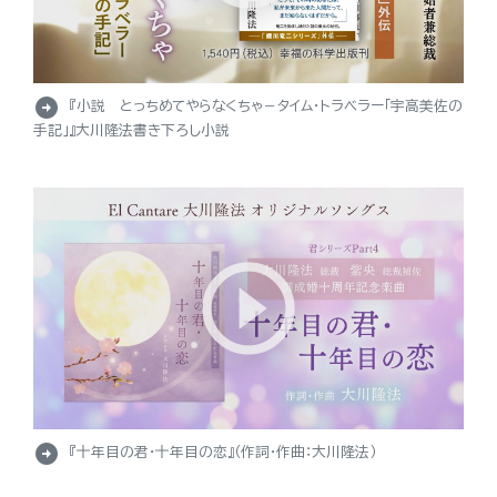
arrow_circle_right
『小説 とっちめてやらなくちゃ－タイム・トラベラー「宇高美佐の
手記」』大川隆法書き下ろし小説
arrow_circle_right
『十年目の君・十年目の恋』（作詞・作曲：大川隆法）