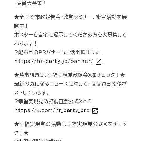
・党員大募集！
★全国で市政報告会・政党セミナー、街宣活動を展
開中！
ポスターを自宅に掲示してくださる方を大募集して
おります！
?配布用のPRバナーもご活用頂けます。
open_in_new
https://hr-party.jp/banner/
★時事問題は、幸福実現党政調会Xをチェック！★
最新の気になるニュースに対して、ほぼ毎日投稿ポ
ストしています。
?幸福実現党政務調査会公式Xへ?
open_in_new
https://x.com/hr_party_prc
★幸福実現党の活動は幸福実現党公式Xをチェッ
ク！★