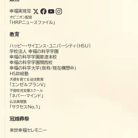
幸福実現党
オピニオン配信
「HRPニュースファイル」
教育
ハッピー・サイエンス・ユニバーシティ（HSU）
学校法人 幸福の科学学園
幸福の科学学園那須本校
幸福の科学学園関西校
幸福の科学大学(仮称/現在構想中)
HS政経塾
天使を育てる幼児教育
「エンゼルプランV」
不登校児支援スクール
「ネバー・マインド」
仏法真理塾
「サクセスNo.1」
冠婚葬祭
来世幸福セレモニー