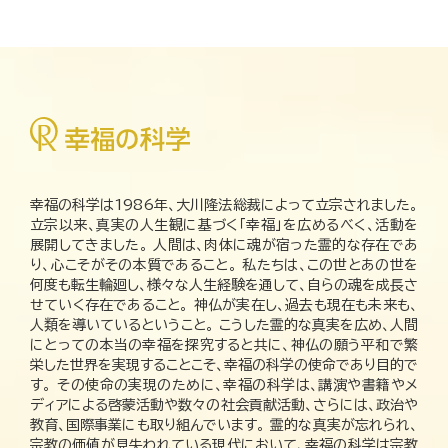
幸福の科学は1986年、大川隆法総裁によって立宗されました。
立宗以来、真実の人生観に基づく「幸福」を広めるべく、活動を
展開してきました。 人間は、肉体に魂が宿った霊的な存在であ
り、心こそがその本質であること。 私たちは、この世とあの世を
何度も転生輪廻し、様々な人生経験を通して、自らの魂を成長さ
せていく存在であること。 神仏が実在し、過去も現在も未来も、
人類を導いているということ。 こうした霊的な真実を広め、人間
にとっての本当の幸福を探究すると共に、神仏の願う平和で繁
栄した世界を実現することこそ、幸福の科学の使命であり目的で
す。 その使命の実現のために、幸福の科学は、講演や書籍やメ
ディアによる啓蒙活動や数々の社会貢献活動、さらには、政治や
教育、国際事業にも取り組んでいます。 霊的な真実が忘れられ、
宗教の価値が見失われている現代において、幸福の科学は宗教