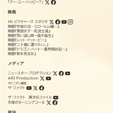
「アー・ユー・ハッピー?」
映画
HS ピクチャーズ スタジオ
映画『宇宙の法―エローヒム編―』
映画『愛国女子―紅武士道』
映画『呪い返し師—塩子誕生』
映画『レット・イット・ビー』
映画『二十歳に還りたい。』
映画『ドラゴン・ハート―霊界探訪記―』
映画『影を売る女』
メディア
ニュースター・プロダクション
ARI Production
オピニオン番組
ザ・ファクト
ザ・ファクト 異次元ファイル
天使のモーニングコール
政治