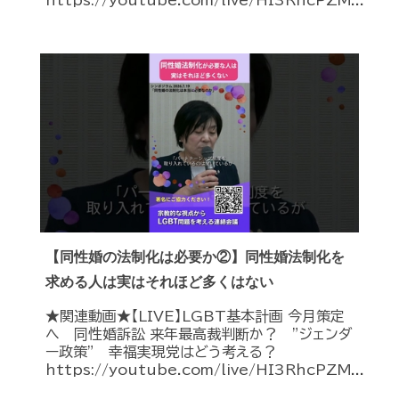
【同性婚の法制化は必要か②】同性婚法制化を
求める人は実はそれほど多くはない
★関連動画★【LIVE】LGBT基本計画 今月策定
へ 同性婚訴訟 来年最高裁判断か？ ”ジェンダ
ー政策” 幸福実現党はどう考える？
https://youtube.com/live/HI3RhcPZM...