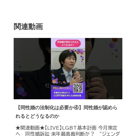
関連動画
【同性婚の法制化は必要か④】同性婚が認めら
れるとどうなるのか
★関連動画★【LIVE】LGBT基本計画 今月策定
へ 同性婚訴訟 来年最高裁判断か？ ”ジェンダ