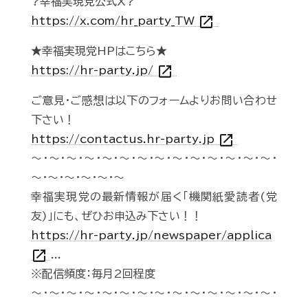
?幸福実現党公式X?
open_in_new
https://x.com/hr_party_TW
★幸福実現党HPはこちら★
open_in_new
https://hr-party.jp/
ご意見・ご感想は以下のフォームよりお問い合わせ
下さい！
open_in_new
https://contactus.hr-party.jp
～・～・～・～・～・～・～・～・～・～・～・～・～・～・
～・～・～・～・～・～
幸福実現党の最新情報が届く「機関紙愛読者(党
友)」にも、ぜひお申込み下さい！！
https://hr-party.jp/newspaper/applica
open_in_new
...
※配信頻度：毎月2回程度
～・～・～・～・～・～・～・～・～・～・～・～・～・～・