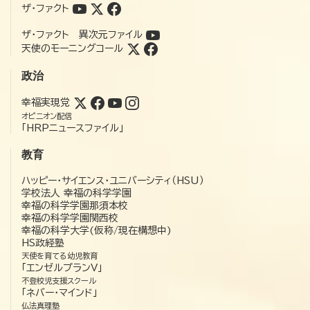
ザ・ファクト
ザ・ファクト 異次元ファイル
天使のモーニングコール
政治
幸福実現党
オピニオン配信
「HRPニュースファイル」
教育
ハッピー・サイエンス・ユニバーシティ（HSU）
学校法人 幸福の科学学園
幸福の科学学園那須本校
幸福の科学学園関西校
幸福の科学大学(仮称/現在構想中)
HS政経塾
天使を育てる幼児教育
「エンゼルプランV」
不登校児支援スクール
「ネバー・マインド」
仏法真理塾