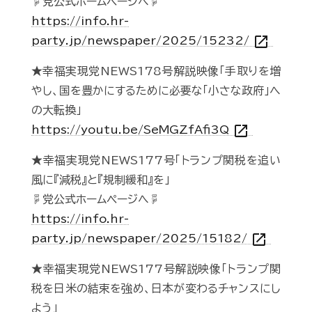
☟党公式ホームページへ☟
https://info.hr-
open_in_new
party.jp/newspaper/2025/15232/
★幸福実現党NEWS178号解説映像「手取りを増
やし、国を豊かにするために必要な「小さな政府」へ
の大転換」
open_in_new
https://youtu.be/SeMGZfAfi3Q
★幸福実現党NEWS177号「トランプ関税を追い
風に『減税』と『規制緩和』を」
☟党公式ホームページへ☟
https://info.hr-
open_in_new
party.jp/newspaper/2025/15182/
★幸福実現党NEWS177号解説映像「トランプ関
税を日米の結束を強め、日本が変わるチャンスにし
よう」