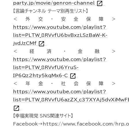
open_in_new
party.jp/movie/genron-channel
【言論チャンネル テーマ別再生リスト】
＜外交・安全保障＞
https://www.youtube.com/playlist?
list=PLTW_8RVvfU6bvBxzLSzBaW-K-
open_in_new
jvdJzCMf
＜経済・金融＞
https://www.youtube.com/playlist?
list=PLTW_8RVvfU6YruS-
open_in_new
IP6Qz2hty5kqMx6-C
＜年金・社会保障＞
https://www.youtube.com/playlist?
list=PLTW_8RVvfU6azZX_c37XYAj5dvXiMwF
open_in_new
【幸福実現党 SNS関連サイト】
Facebook→https://www.facebook.com/hrp.of