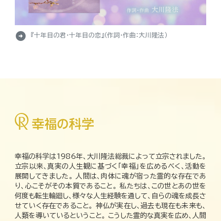
arrow_circle_right
『十年目の君・十年目の恋』（作詞・作曲：大川隆法）
幸福の科学は1986年、大川隆法総裁によって立宗されました。
立宗以来、真実の人生観に基づく「幸福」を広めるべく、活動を
展開してきました。 人間は、肉体に魂が宿った霊的な存在であ
り、心こそがその本質であること。 私たちは、この世とあの世を
何度も転生輪廻し、様々な人生経験を通して、自らの魂を成長さ
せていく存在であること。 神仏が実在し、過去も現在も未来も、
人類を導いているということ。 こうした霊的な真実を広め、人間