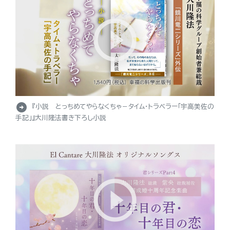
arrow_circle_right
『小説 とっちめてやらなくちゃ－タイム・トラベラー「宇高美佐の
手記」』大川隆法書き下ろし小説