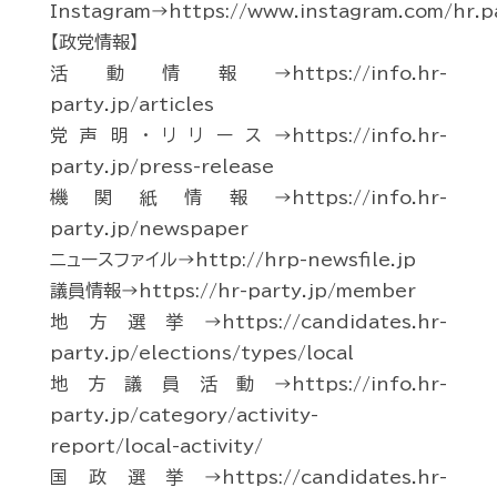
Instagram→https://www.instagram.com/hr.p
【政党情報】
活動情報→https://info.hr-
party.jp/articles
党声明・リリース→https://info.hr-
party.jp/press-release
機関紙情報→https://info.hr-
party.jp/newspaper
ニュースファイル→http://hrp-newsfile.jp
議員情報→https://hr-party.jp/member
地方選挙→https://candidates.hr-
party.jp/elections/types/local
地方議員活動→https://info.hr-
party.jp/category/activity-
report/local-activity/
国政選挙→https://candidates.hr-