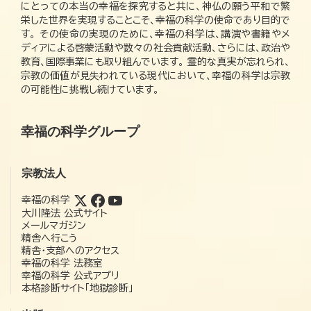
にとっての本当の幸福を探究すると共に、神仏の願う平和で繁
栄した世界を実現することこそ、幸福の科学の使命であり目的で
す。 その使命の実現のために、幸福の科学は、講演や書籍やメ
ディアによる啓蒙活動や数々の社会貢献活動、さらには、政治や
教育、国際事業にも取り組んでいます。 霊的な真実が忘れられ、
宗教の価値が見失われている現代において、幸福の科学は宗教
の可能性に挑戦し続けています。
幸福の科学グループ
宗教法人
幸福の科学
大川隆法 公式サイト
メールマガジン
精舎へ行こう
精舎・支部へのアクセス
幸福の科学 法務室
幸福の科学 公式アプリ
本格診断サイト「地獄診断」