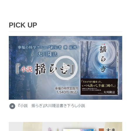
PICK UP
arrow_circle_right
『小説 揺らぎ』大川隆法書き下ろし小説