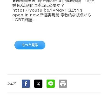
★関連動画★「同性婚訴訟」6件徹底解説 「同性
婚」の法制化は本当に必要か？
https://youtu.be/lVMqyTQZtNg
open_in_new 幸福実現党 宗教的な視点から
LGBT問題...
もっと見る
print
シェア：