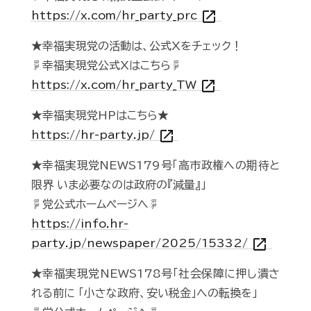
open_in_new
https://x.com/hr_party_prc
★幸福実現党の活動は、公式Xをチェック！
☟幸福実現党公式Xはこちら☟
open_in_new
https://x.com/hr_party_TW
★幸福実現党HPはこちら★
open_in_new
https://hr-party.jp/
★幸福実現党NEWS179号「高市政権への期待と
限界 いま必要なのは政府の『減量』」
☟党公式ホームページへ☟
https://info.hr-
open_in_new
party.jp/newspaper/2025/15332/
★幸福実現党NEWS178号「社会保障に押し潰さ
れる前に 「小さな政府、安い税金」への転換を」