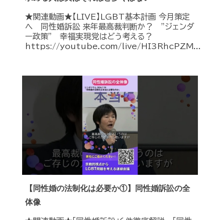
★関連動画★【LIVE】LGBT基本計画 今月策定
へ 同性婚訴訟 来年最高裁判断か？ ”ジェンダ
ー政策” 幸福実現党はどう考える？
https://youtube.com/live/HI3RhcPZM...
【同性婚の法制化は必要か①】同性婚訴訟の全
体像