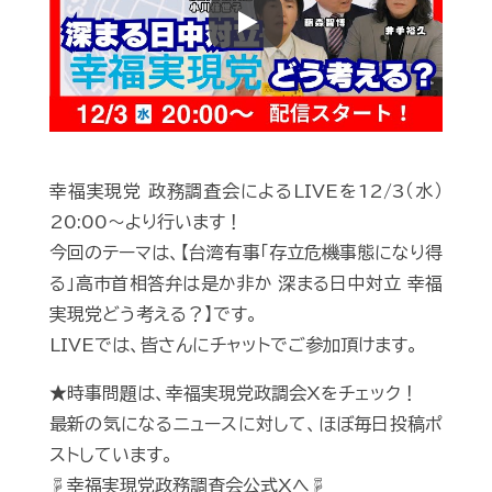
Play
幸福実現党 政務調査会によるLIVEを12/3（水）
20:00〜より行います！
今回のテーマは、【台湾有事「存立危機事態になり得
る」高市首相答弁は是か非か 深まる日中対立 幸福
実現党どう考える？】です。
LIVEでは、皆さんにチャットでご参加頂けます。
★時事問題は、幸福実現党政調会Xをチェック！
最新の気になるニュースに対して、ほぼ毎日投稿ポ
ストしています。
☟幸福実現党政務調査会公式Xへ☟