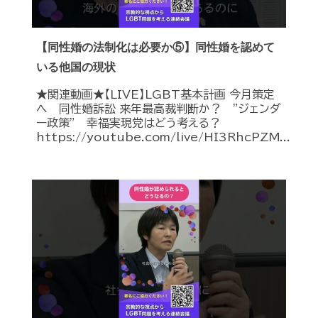
【同性婚の法制化は必要か⑤】同性婚を認めて
いる他国の現状
★関連動画★【LIVE】LGBT基本計画 今月策定
へ 同性婚訴訟 来年最高裁判断か？ ”ジェンダ
ー政策” 幸福実現党はどう考える？
https://youtube.com/live/HI3RhcPZM...