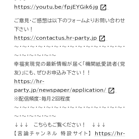
open_in_new
https://youtu.be/fpjEYGik6jg
ご意見・ご感想は以下のフォームよりお問い合わせ
下さい！
open_in_new
https://contactus.hr-party.jp
～・～・～・～・～・～・～・～・～・～・～・～・～・～・
～・～・～・～・～・～
幸福実現党の最新情報が届く「機関紙愛読者(党
友)」にも、ぜひお申込み下さい！！
https://hr-
open_in_new
party.jp/newspaper/application/
※配信頻度：毎月2回程度
～・～・～・～・～・～・～・～・～・～・～・～・～・～・
～・～・～・～・～・～
↓↓↓ こちらもご覧ください！ ↓↓↓
【言論チャンネル 特設サイト】
https://hr-