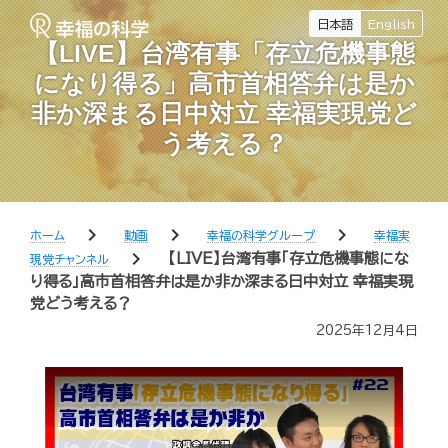
日本語
English
【LIVE】台湾有事「存立危機事態
になり得る」高市首相答弁は是か
非か深まる日中対立 幸福実現党ど
う考える？
chevron_right
chevron_right
chevron_right
ホーム
動画
幸福の科学グループ
幸福実
chevron_right
【LIVE】台湾有事「存立危機事態にな
現党チャンネル
り得る」高市首相答弁は是か非か深まる日中対立 幸福実現
党どう考える？
2025年12月4日