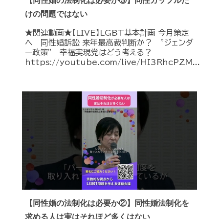
【同性婚の法制化は必要か③】同性カップルだ
けの問題ではない
★関連動画★【LIVE】LGBT基本計画 今月策定
へ 同性婚訴訟 来年最高裁判断か？ ”ジェンダ
ー政策” 幸福実現党はどう考える？
https://youtube.com/live/HI3RhcPZM...
【同性婚の法制化は必要か②】同性婚法制化を
求める人は実はそれほど多くはない