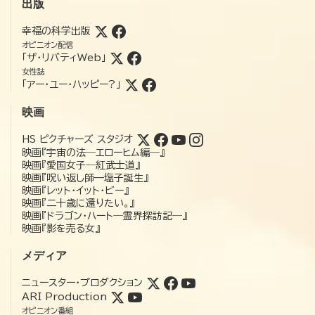
出版
幸福の科学出版
オピニオン配信
「ザ・リバティWeb」
女性誌
「アー・ユー・ハッピー?」
映画
HS ピクチャーズ スタジオ
映画『宇宙の法―エローヒム編―』
映画『愛国女子―紅武士道』
映画『呪い返し師—塩子誕生』
映画『レット・イット・ビー』
映画『二十歳に還りたい。』
映画『ドラゴン・ハート―霊界探訪記―』
映画『影を売る女』
メディア
ニュースター・プロダクション
ARI Production
オピニオン番組