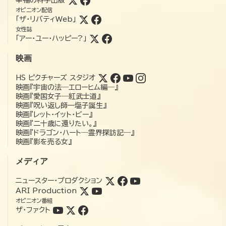
オピニオン配信
「ザ・リバティWeb」
女性誌
「アー・ユー・ハッピー?」
映画
HS ピクチャーズ スタジオ
映画『宇宙の法―エローヒム編―』
映画『愛国女子―紅武士道』
映画『呪い返し師—塩子誕生』
映画『レット・イット・ビー』
映画『二十歳に還りたい。』
映画『ドラゴン・ハート―霊界探訪記―』
映画『影を売る女』
メディア
ニュースター・プロダクション
ARI Production
オピニオン番組
ザ・ファクト