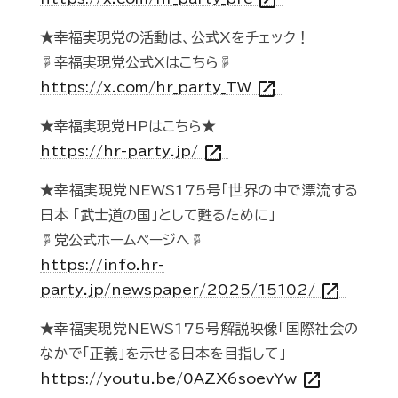
open_in_new
★幸福実現党の活動は、公式Xをチェック！
☟幸福実現党公式Xはこちら☟
open_in_new
https://x.com/hr_party_TW
★幸福実現党HPはこちら★
open_in_new
https://hr-party.jp/
★幸福実現党NEWS175号「世界の中で漂流する
日本 「武士道の国」として甦るために」
☟党公式ホームページへ☟
https://info.hr-
open_in_new
party.jp/newspaper/2025/15102/
★幸福実現党NEWS175号解説映像「国際社会の
なかで「正義」を示せる日本を目指して」
open_in_new
https://youtu.be/0AZX6soevYw