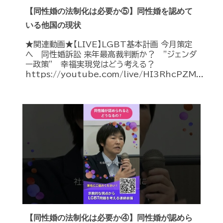
【同性婚の法制化は必要か⑤】同性婚を認めて
いる他国の現状
★関連動画★【LIVE】LGBT基本計画 今月策定
へ 同性婚訴訟 来年最高裁判断か？ ”ジェンダ
ー政策” 幸福実現党はどう考える？
https://youtube.com/live/HI3RhcPZM...
【同性婚の法制化は必要か④】同性婚が認めら