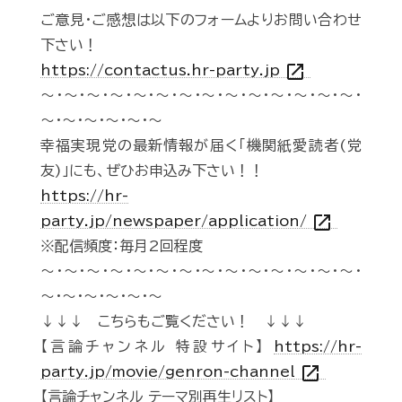
ご意見・ご感想は以下のフォームよりお問い合わせ
下さい！
open_in_new
https://contactus.hr-party.jp
～・～・～・～・～・～・～・～・～・～・～・～・～・～・
～・～・～・～・～・～
幸福実現党の最新情報が届く「機関紙愛読者(党
友)」にも、ぜひお申込み下さい！！
https://hr-
open_in_new
party.jp/newspaper/application/
※配信頻度：毎月2回程度
～・～・～・～・～・～・～・～・～・～・～・～・～・～・
～・～・～・～・～・～
↓↓↓ こちらもご覧ください！ ↓↓↓
【言論チャンネル 特設サイト】
https://hr-
open_in_new
party.jp/movie/genron-channel
【言論チャンネル テーマ別再生リスト】