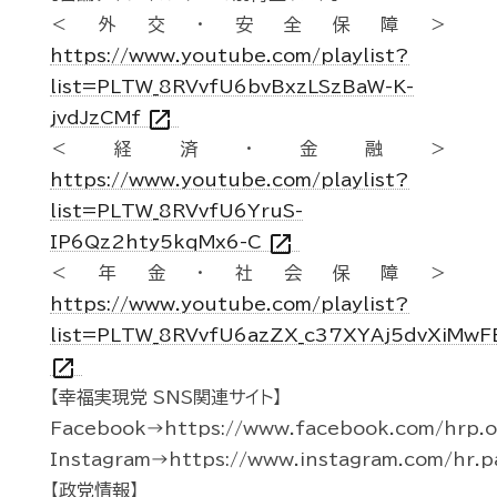
＜外交・安全保障＞
https://www.youtube.com/playlist?
list=PLTW_8RVvfU6bvBxzLSzBaW-K-
open_in_new
jvdJzCMf
＜経済・金融＞
https://www.youtube.com/playlist?
list=PLTW_8RVvfU6YruS-
open_in_new
IP6Qz2hty5kqMx6-C
＜年金・社会保障＞
https://www.youtube.com/playlist?
list=PLTW_8RVvfU6azZX_c37XYAj5dvXiMwF
open_in_new
【幸福実現党 SNS関連サイト】
Facebook→https://www.facebook.com/hrp.of
Instagram→https://www.instagram.com/hr.p
【政党情報】