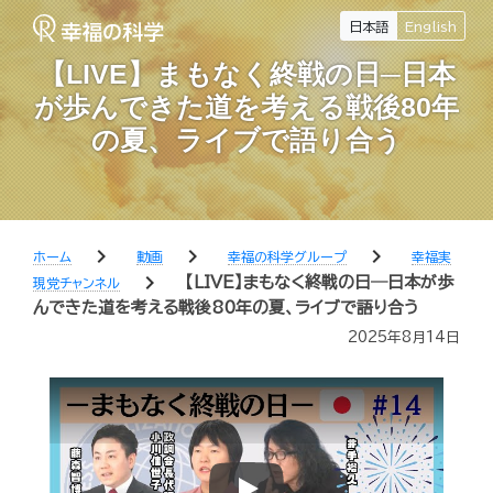
日本語
English
【LIVE】まもなく終戦の日─日本
が歩んできた道を考える戦後80年
の夏、ライブで語り合う
chevron_right
chevron_right
chevron_right
ホーム
動画
幸福の科学グループ
幸福実
chevron_right
【LIVE】まもなく終戦の日─日本が歩
現党チャンネル
んできた道を考える戦後80年の夏、ライブで語り合う
2025年8月14日