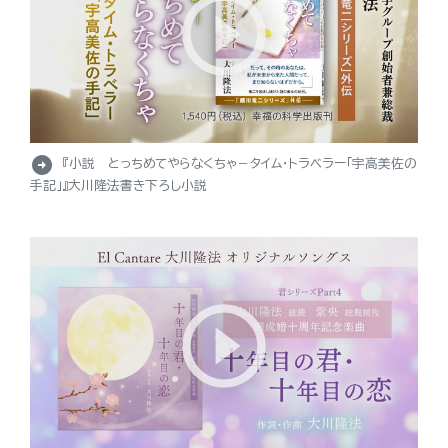
arrow_circle_right
『小説 とっちめてやらなくちゃ－タイム・トラベラー「宇高美佐の
手記」』大川隆法書き下ろし小説