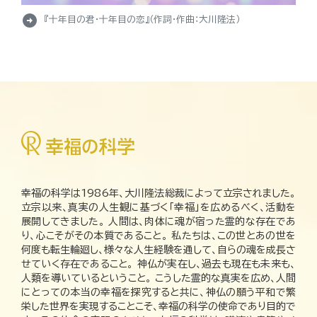
arrow_circle_right
『十年目の君・十年目の恋』（作詞・作曲：大川隆法）
幸福の科学は1986年、大川隆法総裁によって立宗されました。
立宗以来、真実の人生観に基づく「幸福」を広めるべく、活動を
展開してきました。 人間は、肉体に魂が宿った霊的な存在であ
り、心こそがその本質であること。 私たちは、この世とあの世を
何度も転生輪廻し、様々な人生経験を通して、自らの魂を成長さ
せていく存在であること。 神仏が実在し、過去も現在も未来も、
人類を導いているということ。 こうした霊的な真実を広め、人間
にとっての本当の幸福を探究すると共に、神仏の願う平和で繁
栄した世界を実現することこそ、幸福の科学の使命であり目的で