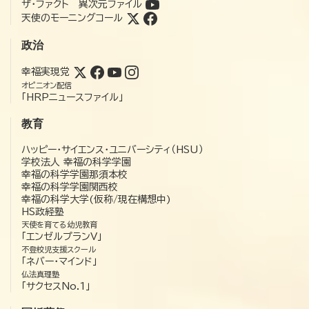
ザ・ファクト 異次元ファイル
天使のモーニングコール
政治
幸福実現党
オピニオン配信
「HRPニュースファイル」
教育
ハッピー・サイエンス・ユニバーシティ（HSU）
学校法人 幸福の科学学園
幸福の科学学園那須本校
幸福の科学学園関西校
幸福の科学大学(仮称/現在構想中)
HS政経塾
天使を育てる幼児教育
「エンゼルプランV」
不登校児支援スクール
「ネバー・マインド」
仏法真理塾
「サクセスNo.1」