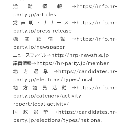
活動情報→https://info.hr-
party.jp/articles
党声明・リリース→https://info.hr-
party.jp/press-release
機関紙情報→https://info.hr-
party.jp/newspaper
ニュースファイル→http://hrp-newsfile.jp
議員情報→https://hr-party.jp/member
地方選挙→https://candidates.hr-
party.jp/elections/types/local
地方議員活動→https://info.hr-
party.jp/category/activity-
report/local-activity/
国政選挙→https://candidates.hr-
party.jp/elections/types/national