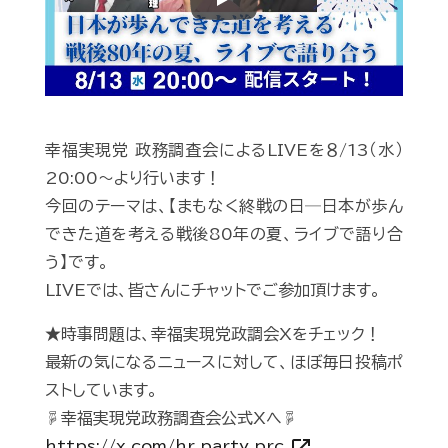
Play
幸福実現党 政務調査会によるLIVEを８/13（水）
20:00〜より行います！
今回のテーマは、【まもなく終戦の日─日本が歩ん
できた道を考える戦後80年の夏、ライブで語り合
う】です。
LIVEでは、皆さんにチャットでご参加頂けます。
★時事問題は、幸福実現党政調会Xをチェック！
最新の気になるニュースに対して、ほぼ毎日投稿ポ
ストしています。
☟幸福実現党政務調査会公式Xへ☟
https://x.com/hr_party_prc