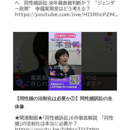
へ 同性婚訴訟 来年最高裁判断か？ ”ジェンダ
ー政策” 幸福実現党はどう考える？
https://youtube.com/live/HI3RhcPZM...
【同性婚の法制化は必要か①】同性婚訴訟の全
体像
★関連動画★「同性婚訴訟」6件徹底解説 「同性
婚」の法制化は本当に必要か？
https://youtu.be/lVMqyTQZtNg