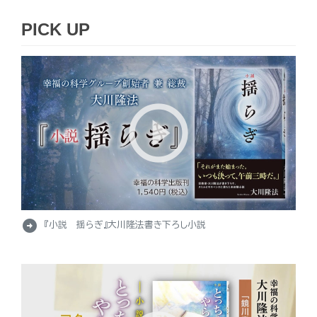
PICK UP
arrow_circle_right
『小説 揺らぎ』大川隆法書き下ろし小説