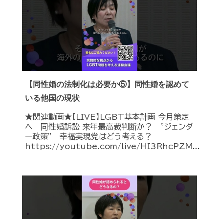
【同性婚の法制化は必要か⑤】同性婚を認めて
いる他国の現状
★関連動画★【LIVE】LGBT基本計画 今月策定
へ 同性婚訴訟 来年最高裁判断か？ ”ジェンダ
ー政策” 幸福実現党はどう考える？
https://youtube.com/live/HI3RhcPZM...