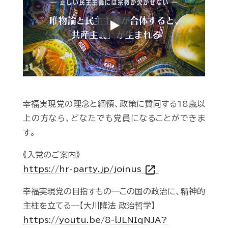
Play
幸福実現党の理念と綱領、政策に賛同する18歳以
上の方なら、どなたでも党員になることができま
す。
《入党のご案内》
open_in_new
https://hr-party.jp/joinus
幸福実現党の目指すもの―この国の政治に、精神的
主柱を立てる―【大川隆法 政治哲学】
https://youtu.be/8-lJLNIqNJA?