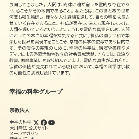
展開してきました。 人間は、肉体に魂が宿った霊的な存在であ
り、心こそがその本質であること。 私たちは、この世とあの世を
何度も転生輪廻し、様々な人生経験を通して、自らの魂を成長さ
せていく存在であること。 神仏が実在し、過去も現在も未来も、
人類を導いているということ。 こうした霊的な真実を広め、人間
にとっての本当の幸福を探究すると共に、神仏の願う平和で繁
栄した世界を実現することこそ、幸福の科学の使命であり目的で
す。 その使命の実現のために、幸福の科学は、講演や書籍やメ
ディアによる啓蒙活動や数々の社会貢献活動、さらには、政治や
教育、国際事業にも取り組んでいます。 霊的な真実が忘れられ、
宗教の価値が見失われている現代において、幸福の科学は宗教
の可能性に挑戦し続けています。
幸福の科学グループ
宗教法人
幸福の科学
大川隆法 公式サイト
メールマガジン