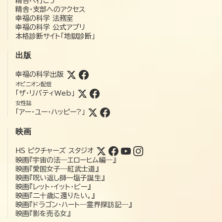
精舎へ行こう
精舎・支部へのアクセス
幸福の科学 法務室
幸福の科学 公式アプリ
本格診断サイト「地獄診断」
出版
幸福の科学出版
オピニオン配信
「ザ・リバティWeb」
女性誌
「アー・ユー・ハッピー?」
映画
HS ピクチャーズ スタジオ
映画『宇宙の法―エローヒム編―』
映画『愛国女子―紅武士道』
映画『呪い返し師—塩子誕生』
映画『レット・イット・ビー』
映画『二十歳に還りたい。』
映画『ドラゴン・ハート―霊界探訪記―』
映画『影を売る女』