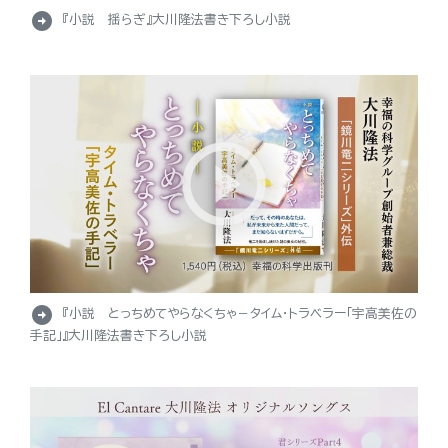
arrow_circle_right
『小説 揺らぎ』大川隆法書き下ろし小説
arrow_circle_right
『小説 とっちめてやらなくちゃ－タイム・トラベラー「宇高美佐の
手記」』大川隆法書き下ろし小説