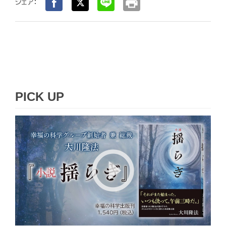
print
シェア：
PICK UP