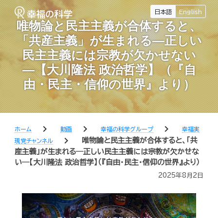
日本語
English
唯物論と民主主義が合体すると、
「共産主義」が生まれる―正しい
民主主義には宗教が欠かせない
―【大川隆法 政治哲学】（『自
由・民主・信仰の世界』より）
chevron_right
chevron_right
chevron_right
ホーム
動画
幸福の科学グループ
幸福実
chevron_right
唯物論と民主主義が合体すると、「共
現党チャンネル
産主義」が生まれる―正しい民主主義には宗教が欠かせな
い―【大川隆法 政治哲学】（『自由・民主・信仰の世界』より）
2025年8月2日