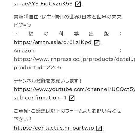
open_in_new
si=aeAY3_FiqCvznK53
書籍：『自由・民主・信仰の世界』日本と世界の未来
ビジョン
幸福の科学出版：
open_in_new
https://amzn.asia/d/6LzlKpd
Amazon：
https://www.irhpress.co.jp/products/detail
product_id=2205
チャンネル登録をお願いします！
https://www.youtube.com/channel/UCQct
open_in_new
sub_confirmation=1
ご意見・ご感想は以下のフォームよりお問い合わせ
下さい！
open_in_new
https://contactus.hr-party.jp