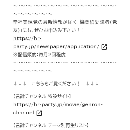
～・～・～・～・～・～・～・～・～・～・～・～・～・～・
～・～・～・～・～・～
幸福実現党の最新情報が届く「機関紙愛読者(党
友)」にも、ぜひお申込み下さい！！
https://hr-
open_in_new
party.jp/newspaper/application/
※配信頻度：毎月2回程度
～・～・～・～・～・～・～・～・～・～・～・～・～・～・
～・～・～・～・～・～
↓↓↓ こちらもご覧ください！ ↓↓↓
【言論チャンネル 特設サイト】
https://hr-party.jp/movie/genron-
open_in_new
channel
【言論チャンネル テーマ別再生リスト】