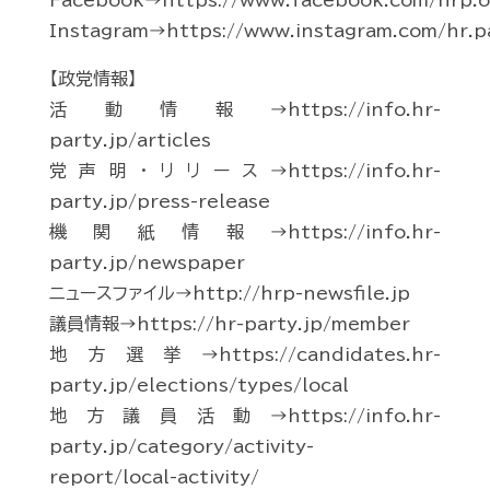
Facebook→https://www.facebook.com/hrp.of
Instagram→https://www.instagram.com/hr.p
【政党情報】
活動情報→https://info.hr-
party.jp/articles
党声明・リリース→https://info.hr-
party.jp/press-release
機関紙情報→https://info.hr-
party.jp/newspaper
ニュースファイル→http://hrp-newsfile.jp
議員情報→https://hr-party.jp/member
地方選挙→https://candidates.hr-
party.jp/elections/types/local
地方議員活動→https://info.hr-
party.jp/category/activity-
report/local-activity/