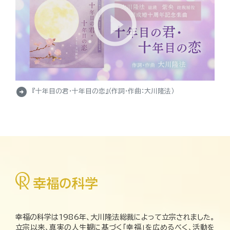
arrow_circle_right
『十年目の君・十年目の恋』（作詞・作曲：大川隆法）
幸福の科学は1986年、大川隆法総裁によって立宗されました。
立宗以来、真実の人生観に基づく「幸福」を広めるべく、活動を