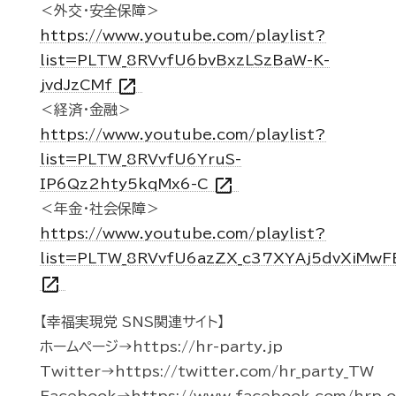
＜外交・安全保障＞
https://www.youtube.com/playlist?
list=PLTW_8RVvfU6bvBxzLSzBaW-K-
open_in_new
jvdJzCMf
＜経済・金融＞
https://www.youtube.com/playlist?
list=PLTW_8RVvfU6YruS-
open_in_new
IP6Qz2hty5kqMx6-C
＜年金・社会保障＞
https://www.youtube.com/playlist?
list=PLTW_8RVvfU6azZX_c37XYAj5dvXiMwF
open_in_new
【幸福実現党 SNS関連サイト】
ホームページ→https://hr-party.jp
Twitter→https://twitter.com/hr_party_TW