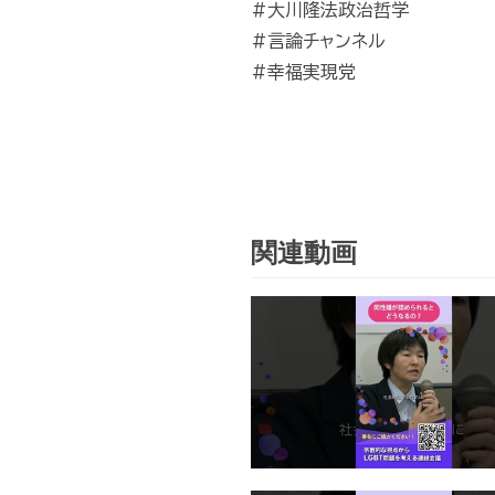
#大川隆法政治哲学
#言論チャンネル
#幸福実現党
関連動画