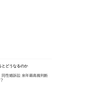
るとどうなるのか
へ 同性婚訴訟 来年最高裁判断
？