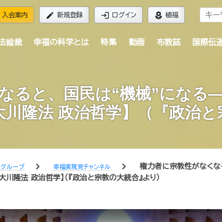
edit
login
local_florist
入会案内
新規登録
ログイン
植福
法総裁
幸福の科学とは
特集
動画
布教誌
国際伝
なると、国民は“機械”になる
大川隆法 政治哲学】（『政治と
chevron_right
chevron_right
権力者に宗教性がなくな
学グループ
幸福実現党チャンネル
川隆法 政治哲学】（『政治と宗教の大統合』より）