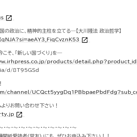
open_in_new
us
国の政治に、精神的主柱を立てる―【大川隆法 政治哲学】
open_in_new
LNIqNJA?si=aeAY3_FiqCvznK53
今こそ、「新しい国づくり」を―
ww.irhpress.co.jp/products/detail.php?product_
sia/d/8T95GSd
！
com/channel/UCQct5yygDq1PBbpaePbdFdg?sub_c
ムよりお問い合わせ下さい！
open_in_new
rty.jp
～・～・～・～・～・～・～・～・～・～・～
機関紙愛読者(党友)」にも、ぜひお申込み下さい！！