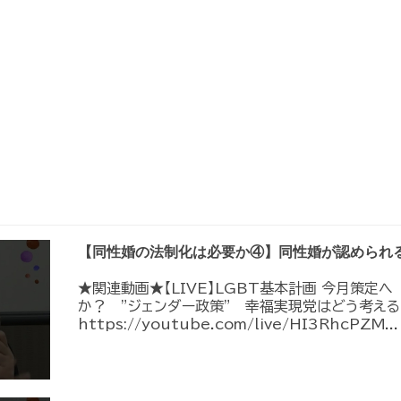
【同性婚の法制化は必要か④】同性婚が認められ
★関連動画★【LIVE】LGBT基本計画 今月策定
か？ ”ジェンダー政策” 幸福実現党はどう考える
https://youtube.com/live/HI3RhcPZM...