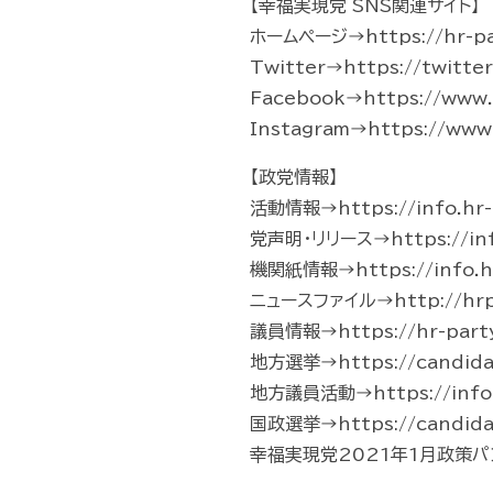
【幸福実現党 SNS関連サイト】
ホームページ→https://hr-pa
Twitter→https://twitte
Facebook→https://www.f
Instagram→https://www.
【政党情報】
活動情報→https://info.hr-p
党声明・リリース→https://info.
機関紙情報→https://info.hr
ニュースファイル→http://hrp-
議員情報→https://hr-part
地方選挙→https://candidate
地方議員活動→https://info.hr-
国政選挙→https://candidate
幸福実現党2021年1月政策パンフレッ