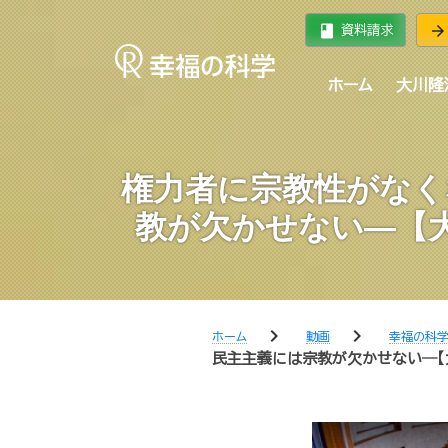
book
arrow_forward
資料請求
ホーム
大川隆
権力者に宗教性がなく
教が欠かせない―【
chevron_right
chevron_right
ホーム
動画
幸福の科
民主主義には宗教が欠かせない―【大