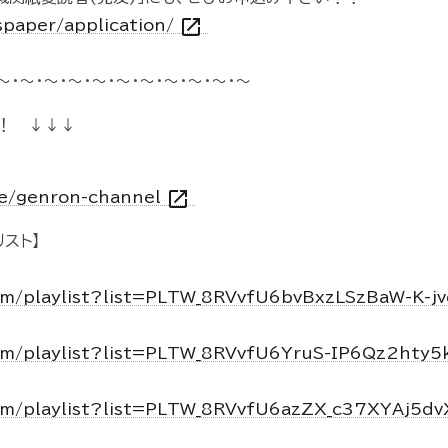
open_in_new
spaper/application/
～・～・～・～・～・～・～・～・～・～・～
！ ↓↓↓
open_in_new
vie/genron-channel
スト】
om/playlist?list=PLTW_8RVvfU6bvBxzLSzBaW-K-j
om/playlist?list=PLTW_8RVvfU6YruS-IP6Qz2hty
om/playlist?list=PLTW_8RVvfU6azZX_c37XYAj5d