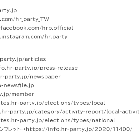
rty.jp
r.com/hr_party_TW
acebook.com/hrp.official
instagram.com/hr.party
arty.jp/articles
hr-party.jp/press-release
-party.jp/newspaper
newsfile.jp
y.jp/member
s.hr-party.jp/elections/types/local
party.jp/category/activity-report/local-activit
s.hr-party.jp/elections/types/national
ト→https://info.hr-party.jp/2020/11400/