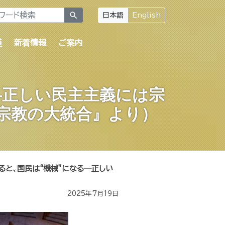
search
日本語
English
道
新着情報
ご案内
―正しい民主主義には宗
宗教の大統合』より）
ると、国民は“機械”になる―正しい
2025年7月19日