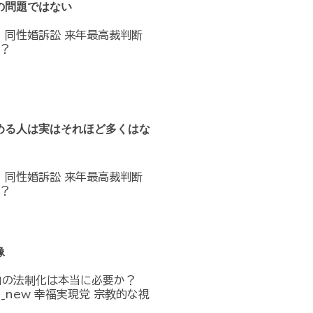
の問題ではない
へ 同性婚訴訟 来年最高裁判断
？
める人は実はそれほど多くはな
へ 同性婚訴訟 来年最高裁判断
？
像
」の法制化は本当に必要か？
n_in_new 幸福実現党 宗教的な視