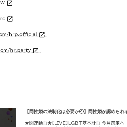
open_in_new
_TW
open_in_new
prc
open_in_new
om/hrp.official
open_in_new
com/hr.party
【同性婚の法制化は必要か④】同性婚が認められ
★関連動画★【LIVE】LGBT基本計画 今月策定