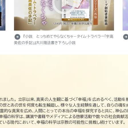
arrow_circle_right
arrow_circle_r
『小説 とっちめてやらなくちゃ－タイム・トラベラー「宇高
美佐の手記」』大川隆法書き下ろし小説
れました。 立宗以来、真実の人生観に基づく「幸福」を広めるべく、活動を
この世とあの世を何度も転生輪廻し、様々な人生経験を通して、自らの魂を
た霊的な真実を広め、人間にとっての本当の幸福を探究すると共に、神仏
、幸福の科学は、講演や書籍やメディアによる啓蒙活動や数々の社会貢献活
れている現代において、幸福の科学は宗教の可能性に挑戦し続けています。