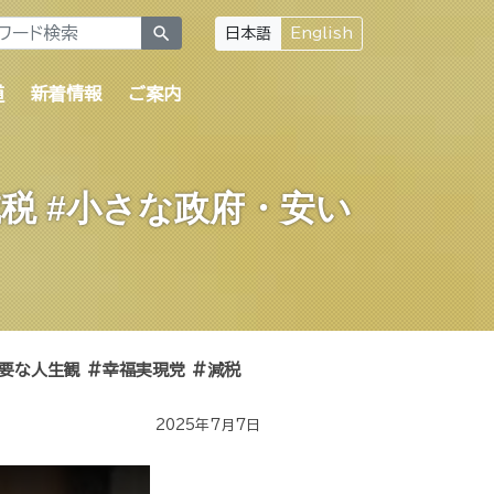
search
日本語
English
道
新着情報
ご案内
税 #小さな政府・安い
要な人生観 #幸福実現党 #減税
2025年7月7日