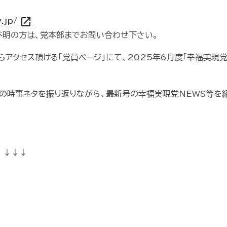
open_in_new
y.jp/
ご不明の方は、党本部までお問い合わせ下さい。
アクセス頂ける「党員ページ」にて、2025年6月度「幸福実現党
毎の時事ネタを振り返りながら、最新号の幸福実現党NEWS等を
 ↓↓↓