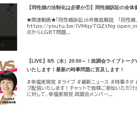
【同性婚の法制化は必要か①】同性婚訴訟の全体
★関連動画★「同性婚訴訟」6件徹底解説 「同性婚
https://youtu.be/lVMqyTQZtNg ope
点からLGBT問題...
【LIVE】8/5（水）20:00～！政調会ライブトーク
いたします！最新の時事問題に言及します！
#幸福実現党 #ライブ #最新ニュース #時事ネタ #
ブ配信いたします！チャットで皆様ご参加いただけ
に対して、幸福実現党 政調会メンバー...