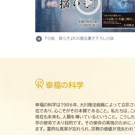
arrow_circle_right
『小説 揺らぎ』大川隆法書き下ろし小説
幸福の科学は1986年、大川隆法総裁によって立宗さ
在であり、心こそがその本質であること。 私たちは、
現在も未来も、人類を導いているということ。 こうし
学の使命であり目的です。 その使命の実現のために
ます。 霊的な真実が忘れられ、宗教の価値が見失わ