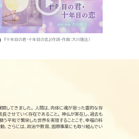
ight
『十年目の君・十年目の恋』（作詞・作曲：大川隆法）
展開してきました。 人間は、肉体に魂が宿った霊的な存
成長させていく存在であること。 神仏が実在し、過去も
の願う平和で繁栄した世界を実現することこそ、幸福の科
動、さらには、政治や教育、国際事業にも取り組んでい