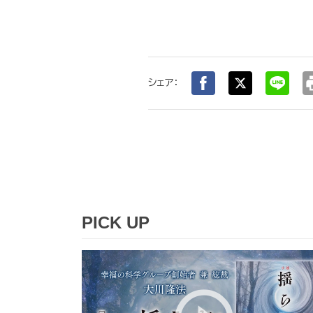
pr
シェア：
PICK UP