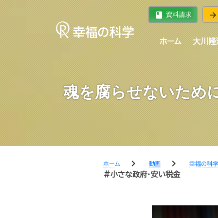
book
arrow_forward
資料請求
ホーム
大川隆
魂を腐らせないために
chevron_right
chevron_right
ホーム
動画
幸福の科
#小さな政府・安い税金