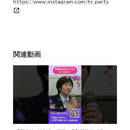
https://www.instagram.com/hr.party
open_in_new
関連動画