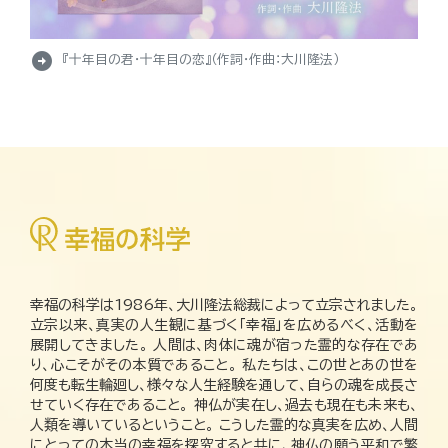
arrow_circle_right
『十年目の君・十年目の恋』（作詞・作曲：大川隆法）
幸福の科学は1986年、大川隆法総裁によって立宗されました。
立宗以来、真実の人生観に基づく「幸福」を広めるべく、活動を
展開してきました。 人間は、肉体に魂が宿った霊的な存在であ
り、心こそがその本質であること。 私たちは、この世とあの世を
何度も転生輪廻し、様々な人生経験を通して、自らの魂を成長さ
せていく存在であること。 神仏が実在し、過去も現在も未来も、
人類を導いているということ。 こうした霊的な真実を広め、人間
にとっての本当の幸福を探究すると共に、神仏の願う平和で繁