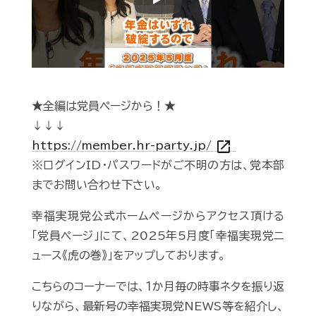
Play
★全編は党員ページから！★
↓↓↓
open_in_new
https://member.hr-party.jp/
※ログインID・パスワードがご不明の方は、党本部
までお問い合わせ下さい。
幸福実現党公式ホームページからアクセス頂ける
「党員ページ」にて、2025年5月度「幸福実現党ニ
ュース《虎の巻》」をアップしております。
こちらのコーナーでは、１か月毎の時事ネタを振り返
りながら、最新号の幸福実現党NEWS等を紹介し、