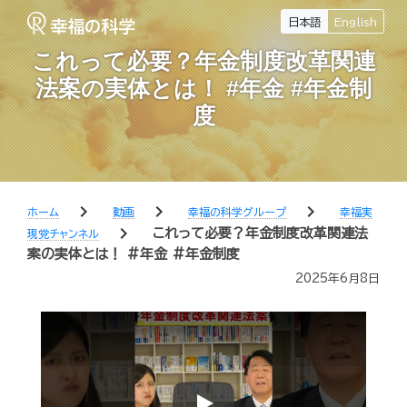
日本語
English
これって必要？年金制度改革関連
法案の実体とは！ #年金 #年金制
度
chevron_right
chevron_right
chevron_right
ホーム
動画
幸福の科学グループ
幸福実
chevron_right
これって必要？年金制度改革関連法
現党チャンネル
案の実体とは！ #年金 #年金制度
2025年6月8日