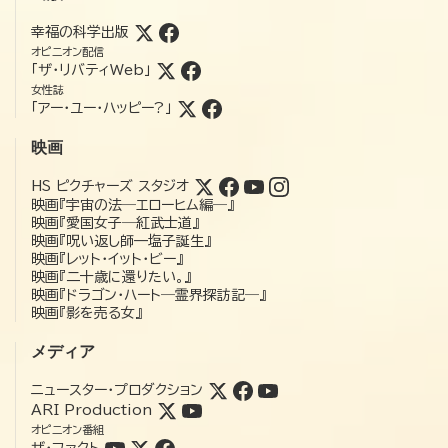
幸福の科学出版
オピニオン配信
「ザ・リバティWeb」
女性誌
「アー・ユー・ハッピー?」
映画
HS ピクチャーズ スタジオ
映画『宇宙の法―エローヒム編―』
映画『愛国女子―紅武士道』
映画『呪い返し師—塩子誕生』
映画『レット・イット・ビー』
映画『二十歳に還りたい。』
映画『ドラゴン・ハート―霊界探訪記―』
映画『影を売る女』
メディア
ニュースター・プロダクション
ARI Production
オピニオン番組
ザ・ファクト