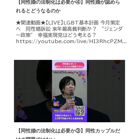
【同性婚の法制化は必要か④】同性婚が認めら
れるとどうなるのか
★関連動画★【LIVE】LGBT基本計画 今月策定
へ 同性婚訴訟 来年最高裁判断か？ ”ジェンダ
ー政策” 幸福実現党はどう考える？
https://youtube.com/live/HI3RhcPZM...
【同性婚の法制化は必要か③】同性カップルだ