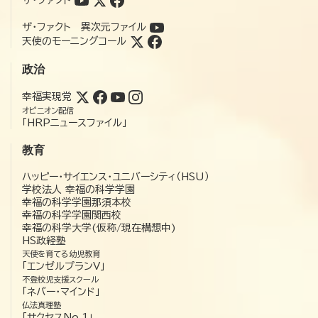
ザ・ファクト 異次元ファイル
天使のモーニングコール
政治
幸福実現党
オピニオン配信
「HRPニュースファイル」
教育
ハッピー・サイエンス・ユニバーシティ（HSU）
学校法人 幸福の科学学園
幸福の科学学園那須本校
幸福の科学学園関西校
幸福の科学大学(仮称/現在構想中)
HS政経塾
天使を育てる幼児教育
「エンゼルプランV」
不登校児支援スクール
「ネバー・マインド」
仏法真理塾
「サクセスNo.1」