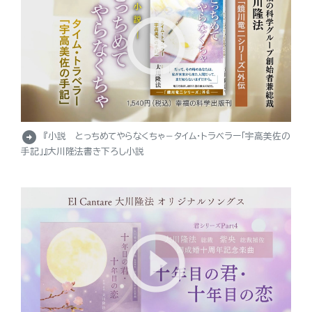
arrow_circle_right
『小説 とっちめてやらなくちゃ－タイム・トラベラー「宇高美佐の
手記」』大川隆法書き下ろし小説