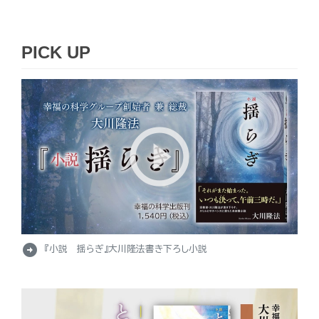
PICK UP
arrow_circle_right
『小説 揺らぎ』大川隆法書き下ろし小説