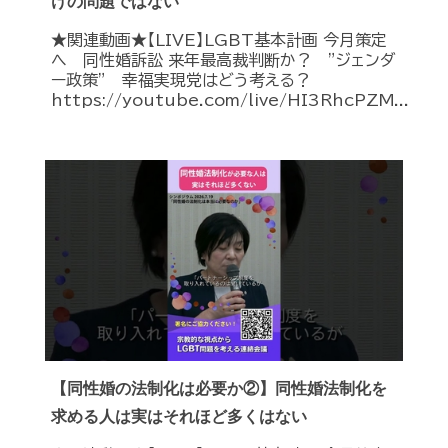
けの問題ではない
★関連動画★【LIVE】LGBT基本計画 今月策定
へ 同性婚訴訟 来年最高裁判断か？ ”ジェンダ
ー政策” 幸福実現党はどう考える？
https://youtube.com/live/HI3RhcPZM...
【同性婚の法制化は必要か②】同性婚法制化を
求める人は実はそれほど多くはない