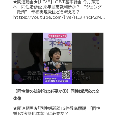
★関連動画★【LIVE】LGBT基本計画 今月策定
へ 同性婚訴訟 来年最高裁判断か？ ”ジェンダ
ー政策” 幸福実現党はどう考える？
https://youtube.com/live/HI3RhcPZM...
【同性婚の法制化は必要か①】同性婚訴訟の全
体像
★関連動画★「同性婚訴訟」6件徹底解説 「同性
婚」の法制化は本当に必要か？