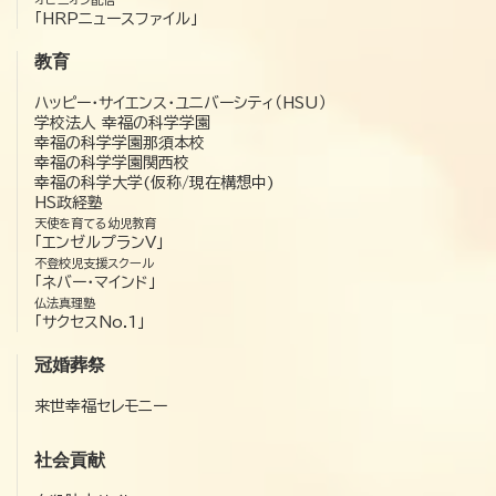
「HRPニュースファイル」
教育
ハッピー・サイエンス・ユニバーシティ（HSU）
学校法人 幸福の科学学園
幸福の科学学園那須本校
幸福の科学学園関西校
幸福の科学大学(仮称/現在構想中)
HS政経塾
天使を育てる幼児教育
「エンゼルプランV」
不登校児支援スクール
「ネバー・マインド」
仏法真理塾
「サクセスNo.1」
冠婚葬祭
来世幸福セレモニー
社会貢献