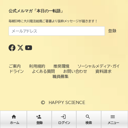
公式メルマガ「本日の一転語」
毎朝8時に大川隆法総裁ご著書より抜粋メッセージが届きます！
登録
ご案内
利用規約
推奨環境
ソーシャルメディア・ガイ
ドライン
よくある質問
お問い合わせ
資料請求
職員募集
©
HAPPY SCIENCE
home
person_add
login
search
menu
ホーム
登録
ログイン
検索
メニュー