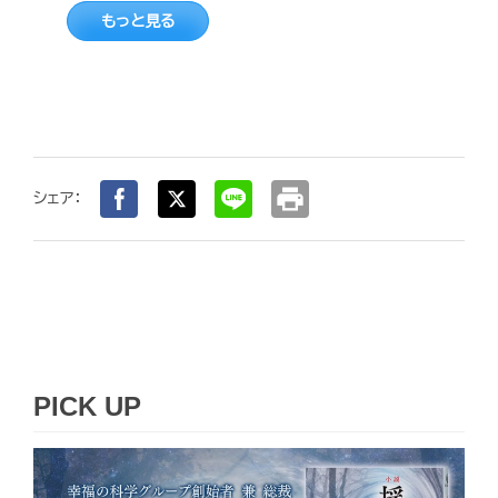
もっと見る
print
シェア：
PICK UP