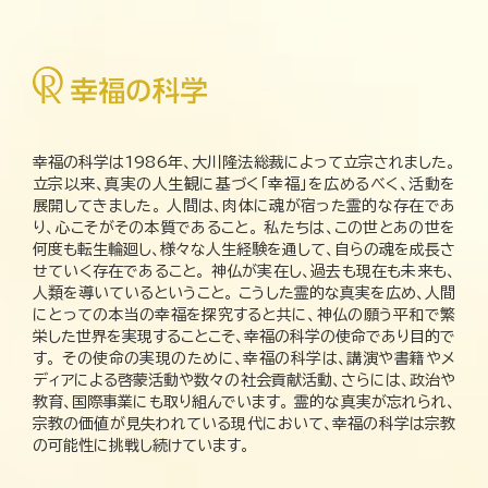
幸福の科学は1986年、大川隆法総裁によって立宗されました。
立宗以来、真実の人生観に基づく「幸福」を広めるべく、活動を
展開してきました。 人間は、肉体に魂が宿った霊的な存在であ
り、心こそがその本質であること。 私たちは、この世とあの世を
何度も転生輪廻し、様々な人生経験を通して、自らの魂を成長さ
せていく存在であること。 神仏が実在し、過去も現在も未来も、
人類を導いているということ。 こうした霊的な真実を広め、人間
にとっての本当の幸福を探究すると共に、神仏の願う平和で繁
栄した世界を実現することこそ、幸福の科学の使命であり目的で
す。 その使命の実現のために、幸福の科学は、講演や書籍やメ
ディアによる啓蒙活動や数々の社会貢献活動、さらには、政治や
教育、国際事業にも取り組んでいます。 霊的な真実が忘れられ、
宗教の価値が見失われている現代において、幸福の科学は宗教
の可能性に挑戦し続けています。