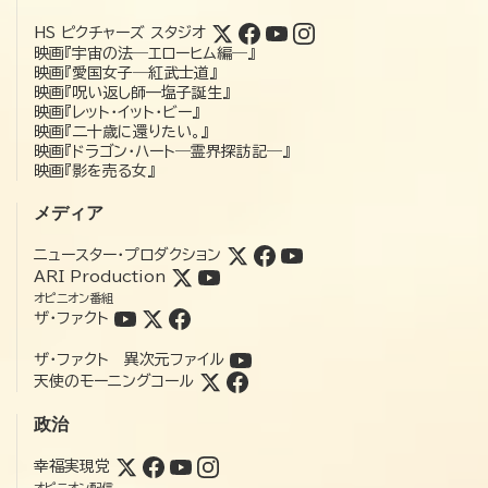
HS ピクチャーズ スタジオ
映画『宇宙の法―エローヒム編―』
映画『愛国女子―紅武士道』
映画『呪い返し師—塩子誕生』
映画『レット・イット・ビー』
映画『二十歳に還りたい。』
映画『ドラゴン・ハート―霊界探訪記―』
映画『影を売る女』
メディア
ニュースター・プロダクション
ARI Production
オピニオン番組
ザ・ファクト
ザ・ファクト 異次元ファイル
天使のモーニングコール
政治
幸福実現党
オピニオン配信