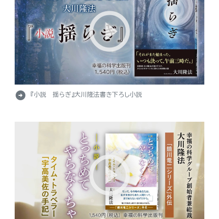
arrow_circle_right
『小説 揺らぎ』大川隆法書き下ろし小説