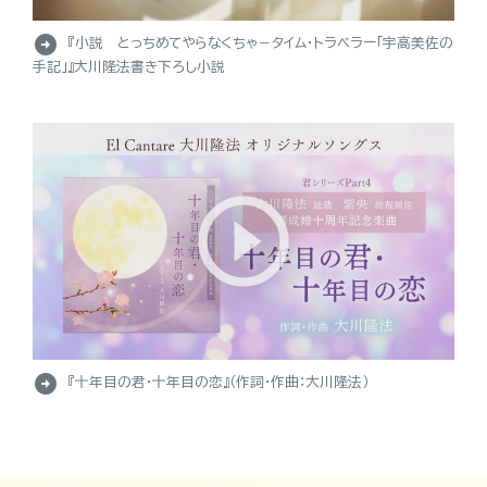
arrow_circle_right
『小説 とっちめてやらなくちゃ－タイム・トラベラー「宇高美佐の
手記」』大川隆法書き下ろし小説
arrow_circle_right
『十年目の君・十年目の恋』（作詞・作曲：大川隆法）