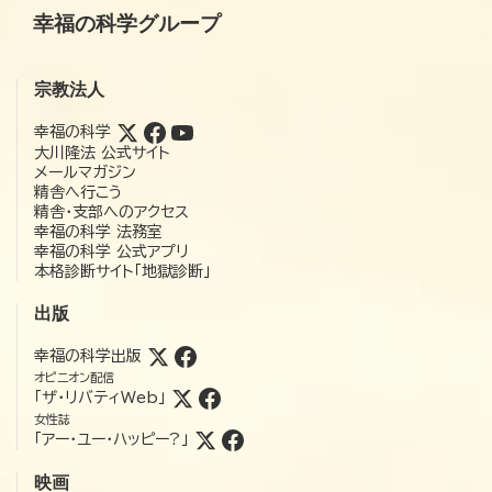
幸福の科学グループ
宗教法人
幸福の科学
大川隆法 公式サイト
メールマガジン
精舎へ行こう
精舎・支部へのアクセス
幸福の科学 法務室
幸福の科学 公式アプリ
本格診断サイト「地獄診断」
出版
幸福の科学出版
オピニオン配信
「ザ・リバティWeb」
女性誌
「アー・ユー・ハッピー?」
映画