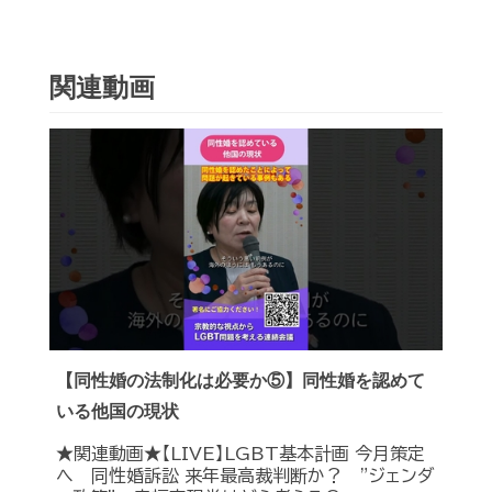
関連動画
【同性婚の法制化は必要か⑤】同性婚を認めて
いる他国の現状
★関連動画★【LIVE】LGBT基本計画 今月策定
へ 同性婚訴訟 来年最高裁判断か？ ”ジェンダ