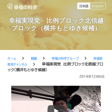
日本語
English
幸福実現党 比例ブロック北信越
ブロック（横井もとゆき候補）
chevron_right
chevron_right
chevron_right
ホーム
動画
幸福の科学グループ
幸福実
chevron_right
幸福実現党 比例ブロック北信越ブロ
現党チャンネル
ック（横井もとゆき候補）
2014年12月6日