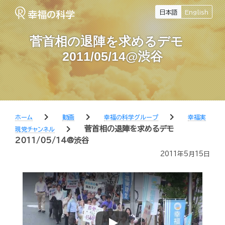
日本語
English
菅首相の退陣を求めるデモ
2011/05/14@渋谷
chevron_right
chevron_right
chevron_right
ホーム
動画
幸福の科学グループ
幸福実
chevron_right
菅首相の退陣を求めるデモ
現党チャンネル
2011/05/14@渋谷
2011年5月15日