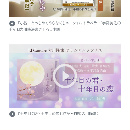
arrow_circle_right
『小説 とっちめてやらなくちゃ－タイム・トラベラー「宇高美佐の
手記」』大川隆法書き下ろし小説
arrow_circle_right
『十年目の君・十年目の恋』（作詞・作曲：大川隆法）