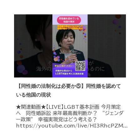
【同性婚の法制化は必要か⑤】同性婚を認めて
いる他国の現状
★関連動画★【LIVE】LGBT基本計画 今月策定
へ 同性婚訴訟 来年最高裁判断か？ ”ジェンダ
ー政策” 幸福実現党はどう考える？
https://youtube.com/live/HI3RhcPZM...