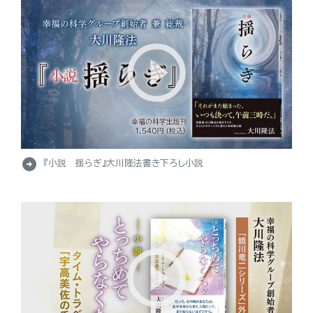
arrow_circle_right
『小説 揺らぎ』大川隆法書き下ろし小説