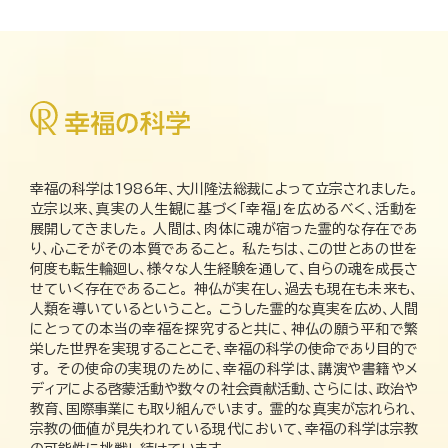
幸福の科学は1986年、大川隆法総裁によって立宗されました。
立宗以来、真実の人生観に基づく「幸福」を広めるべく、活動を
展開してきました。 人間は、肉体に魂が宿った霊的な存在であ
り、心こそがその本質であること。 私たちは、この世とあの世を
何度も転生輪廻し、様々な人生経験を通して、自らの魂を成長さ
せていく存在であること。 神仏が実在し、過去も現在も未来も、
人類を導いているということ。 こうした霊的な真実を広め、人間
にとっての本当の幸福を探究すると共に、神仏の願う平和で繁
栄した世界を実現することこそ、幸福の科学の使命であり目的で
す。 その使命の実現のために、幸福の科学は、講演や書籍やメ
ディアによる啓蒙活動や数々の社会貢献活動、さらには、政治や
教育、国際事業にも取り組んでいます。 霊的な真実が忘れられ、
宗教の価値が見失われている現代において、幸福の科学は宗教