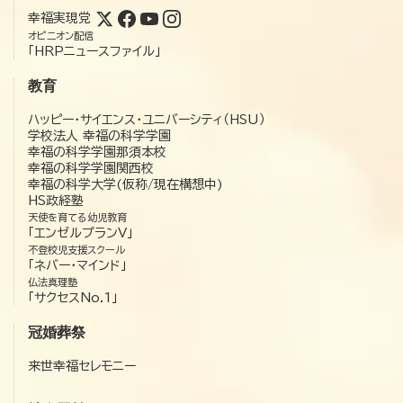
幸福実現党
オピニオン配信
「HRPニュースファイル」
教育
ハッピー・サイエンス・ユニバーシティ（HSU）
学校法人 幸福の科学学園
幸福の科学学園那須本校
幸福の科学学園関西校
幸福の科学大学(仮称/現在構想中)
HS政経塾
天使を育てる幼児教育
「エンゼルプランV」
不登校児支援スクール
「ネバー・マインド」
仏法真理塾
「サクセスNo.1」
冠婚葬祭
来世幸福セレモニー