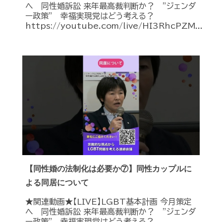
へ 同性婚訴訟 来年最高裁判断か？ ”ジェンダ
ー政策” 幸福実現党はどう考える？
https://youtube.com/live/HI3RhcPZM...
【同性婚の法制化は必要か⑦】同性カップルに
よる同居について
★関連動画★【LIVE】LGBT基本計画 今月策定
へ 同性婚訴訟 来年最高裁判断か？ ”ジェンダ
ー政策” 幸福実現党はどう考える？