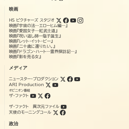
映画
HS ピクチャーズ スタジオ
映画『宇宙の法―エローヒム編―』
映画『愛国女子―紅武士道』
映画『呪い返し師—塩子誕生』
映画『レット・イット・ビー』
映画『二十歳に還りたい。』
映画『ドラゴン・ハート―霊界探訪記―』
映画『影を売る女』
メディア
ニュースター・プロダクション
ARI Production
オピニオン番組
ザ・ファクト
ザ・ファクト 異次元ファイル
天使のモーニングコール
政治