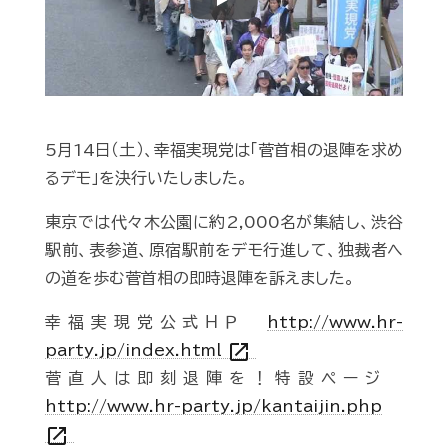
Play
5月14日（土）、幸福実現党は「菅首相の退陣を求め
るデモ」を決行いたしました。
東京では代々木公園に約2,000名が集結し、渋谷
駅前、表参道、原宿駅前をデモ行進して、独裁者へ
の道を歩む菅首相の即時退陣を訴えました。
幸福実現党公式ＨＰ
http://www.hr-
open_in_new
party.jp/index.html
菅直人は即刻退陣を！特設ページ
http://www.hr-party.jp/kantaijin.php
open_in_new