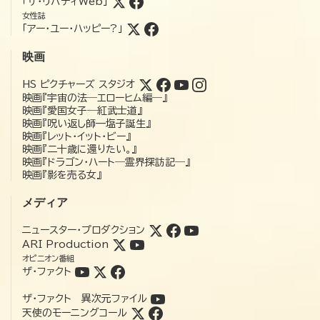
「ザ・リバティWeb」
女性誌
「アー・ユー・ハッピー?」
映画
HS ピクチャーズ スタジオ
映画『宇宙の法―エローヒム編―』
映画『愛国女子―紅武士道』
映画『呪い返し師—塩子誕生』
映画『レット・イット・ビー』
映画『二十歳に還りたい。』
映画『ドラゴン・ハート―霊界探訪記―』
映画『影を売る女』
メディア
ニュースター・プロダクション
ARI Production
オピニオン番組
ザ・ファクト
ザ・ファクト 異次元ファイル
天使のモーニングコール