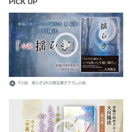
PICK UP
arrow_circle_right
『小説 揺らぎ』大川隆法書き下ろし小説