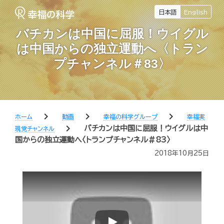
日本語
English
バチカンは中国に屈服！ウイグル
は中国からの独立運動へ〈トラン
プチャンネル＃83〉
chevron_right
chevron_right
chevron_right
ホーム
動画
幸福の科学グループ
幸福実
chevron_right
バチカンは中国に屈服！ウイグルは中
現党チャンネル
国からの独立運動へ〈トランプチャンネル＃83〉
2018年10月25日