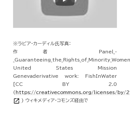
Play
※ラビア・カーディル氏写真：
作者 Panel_-
_Guaranteeing_the_Rights_of_Minority_Women
United States Mission
Genevaderivative work: FishInWater
[CC BY 2.0
(
https://creativecommons.org/licenses/by/2
open_in_new
) ウィキメディア・コモンズ経由で