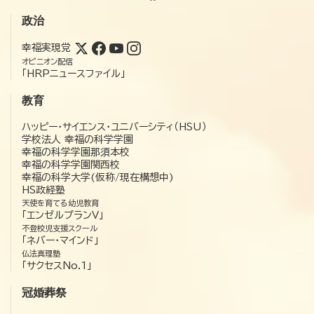
政治
幸福実現党
オピニオン配信
「HRPニュースファイル」
教育
ハッピー・サイエンス・ユニバーシティ（HSU）
学校法人 幸福の科学学園
幸福の科学学園那須本校
幸福の科学学園関西校
幸福の科学大学(仮称/現在構想中)
HS政経塾
天使を育てる幼児教育
「エンゼルプランV」
不登校児支援スクール
「ネバー・マインド」
仏法真理塾
「サクセスNo.1」
冠婚葬祭