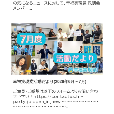
の気になるニュースに対して、幸福実現党 政調会
メンバー...
幸福実現党活動だより(2026年6月～7月)
ご意見・ご感想は以下のフォームよりお問い合わ
せ下さい！https://contactus.hr-
party.jp open_in_new ～・～・～・～・～・～・
～・～・～・～・～・～・～・～・～...