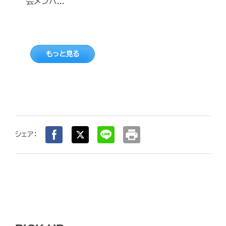
会メンバ...
もっと見る
print
シェア：