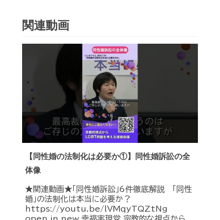
関連動画
【同性婚の法制化は必要か①】同性婚訴訟の全
体像
★関連動画★「同性婚訴訟」6件徹底解説 「同性
婚」の法制化は本当に必要か？
https://youtu.be/lVMqyTQZtNg
open_in_new 幸福実現党 宗教的な視点から