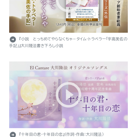
arrow_circle_right
『小説 とっちめてやらなくちゃ－タイム・トラベラー「宇高美佐の
手記」』大川隆法書き下ろし小説
arrow_circle_right
『十年目の君・十年目の恋』（作詞・作曲：大川隆法）