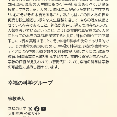
立宗以来、真実の人生観に基づく「幸福」を広めるべく、活動を
展開してきました。 人間は、肉体に魂が宿った霊的な存在であ
り、心こそがその本質であること。 私たちは、この世とあの世を
何度も転生輪廻し、様々な人生経験を通して、自らの魂を成長さ
せていく存在であること。 神仏が実在し、過去も現在も未来も、
人類を導いているということ。 こうした霊的な真実を広め、人間
にとっての本当の幸福を探究すると共に、神仏の願う平和で繁
栄した世界を実現することこそ、幸福の科学の使命であり目的で
す。 その使命の実現のために、幸福の科学は、講演や書籍やメ
ディアによる啓蒙活動や数々の社会貢献活動、さらには、政治や
教育、国際事業にも取り組んでいます。 霊的な真実が忘れられ、
宗教の価値が見失われている現代において、幸福の科学は宗教
の可能性に挑戦し続けています。
幸福の科学グループ
宗教法人
幸福の科学
大川隆法 公式サイト