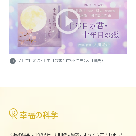
arrow_circle_right
『十年目の君・十年目の恋』（作詞・作曲：大川隆法）
幸福の科学は1986年、大川隆法総裁によって立宗されました。