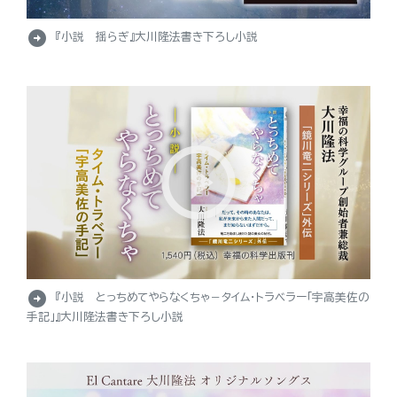
arrow_circle_right
『小説 揺らぎ』大川隆法書き下ろし小説
arrow_circle_right
『小説 とっちめてやらなくちゃ－タイム・トラベラー「宇高美佐の
手記」』大川隆法書き下ろし小説