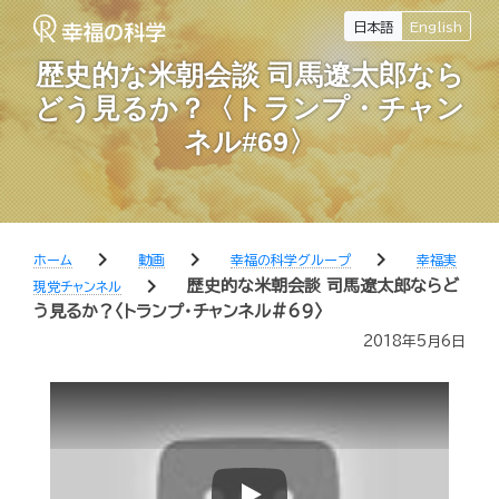
日本語
English
歴史的な米朝会談 司馬遼太郎なら
どう見るか？〈トランプ・チャン
ネル#69〉
chevron_right
chevron_right
chevron_right
ホーム
動画
幸福の科学グループ
幸福実
chevron_right
歴史的な米朝会談 司馬遼太郎ならど
現党チャンネル
う見るか？〈トランプ・チャンネル#69〉
2018年5月6日