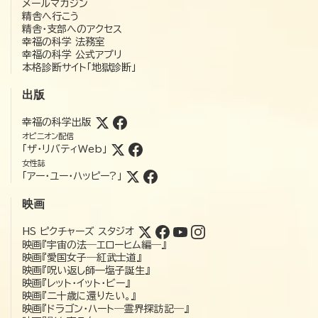
メールマガジン
精舎へ行こう
精舎・支部へのアクセス
幸福の科学 法務室
幸福の科学 公式アプリ
本格診断サイト「地獄診断」
出版
幸福の科学出版
オピニオン配信
「ザ・リバティWeb」
女性誌
「アー・ユー・ハッピー?」
映画
HS ピクチャーズ スタジオ
映画『宇宙の法―エローヒム編―』
映画『愛国女子―紅武士道』
映画『呪い返し師—塩子誕生』
映画『レット・イット・ビー』
映画『二十歳に還りたい。』
映画『ドラゴン・ハート―霊界探訪記―』