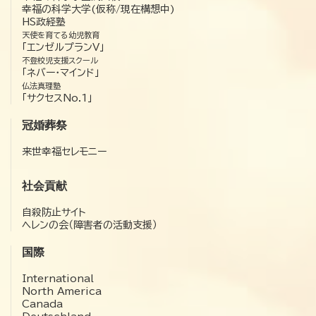
幸福の科学大学(仮称/現在構想中)
HS政経塾
天使を育てる幼児教育
「エンゼルプランV」
不登校児支援スクール
「ネバー・マインド」
仏法真理塾
「サクセスNo.1」
冠婚葬祭
来世幸福セレモニー
社会貢献
自殺防止サイト
ヘレンの会（障害者の活動支援）
国際
International
North America
Canada