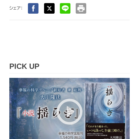
print
シェア：
PICK UP