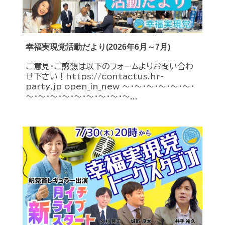
幸福実現党活動だより(2026年6月～7月)
ご意見・ご感想は以下のフォームよりお問い合わ
せ下さい！https://contactus.hr-
party.jp open_in_new ～・～・～・～・～・～・
～・～・～・～・～・～・～・～・～...