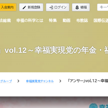
edit
login
local_florist
入会案内
新規登録
ログイン
植福
法総裁
幸福の科学とは
特集
動画
布教誌
国際伝
vol.12～幸福実現党の年金
chevron_right
chevron_right
「アンサー」vol.12～
学グループ
幸福実現党チャンネル