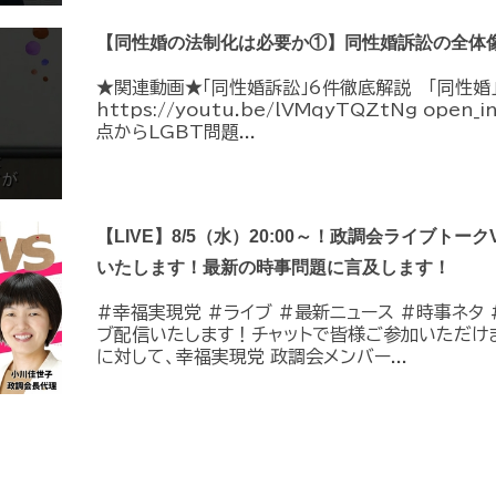
【同性婚の法制化は必要か①】同性婚訴訟の全体
★関連動画★「同性婚訴訟」6件徹底解説 「同性婚
https://youtu.be/lVMqyTQZtNg ope
点からLGBT問題...
【LIVE】8/5（水）20:00～！政調会ライブトーク
いたします！最新の時事問題に言及します！
#幸福実現党 #ライブ #最新ニュース #時事ネタ #
ブ配信いたします！チャットで皆様ご参加いただけ
に対して、幸福実現党 政調会メンバー...