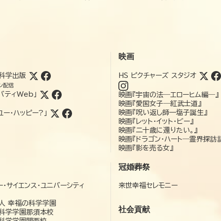
映画
科学出版
HS ピクチャーズ スタジオ
ン配信
バティWeb」
映画『宇宙の法―エローヒム編―』
映画『愛国女子―紅武士道』
映画『呪い返し師—塩子誕生』
ユー・ハッピー?」
映画『レット・イット・ビー』
映画『二十歳に還りたい。』
映画『ドラゴン・ハート―霊界探訪
映画『影を売る女』
冠婚葬祭
ー・サイエンス・ユニバーシティ
来世幸福セレモニー
）
人 幸福の科学学園
社会貢献
科学学園那須本校