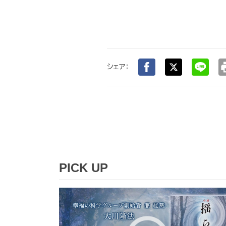
pr
シェア：
PICK UP