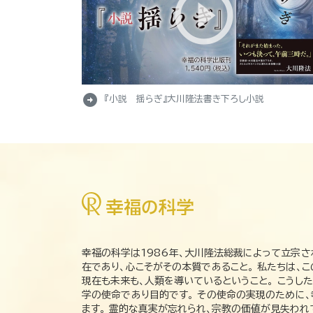
arrow_circle_right
『小説 揺らぎ』大川隆法書き下ろし小説
幸福の科学は1986年、大川隆法総裁によって立宗さ
在であり、心こそがその本質であること。 私たちは、
現在も未来も、人類を導いているということ。 こうし
学の使命であり目的です。 その使命の実現のために
ます。 霊的な真実が忘れられ、宗教の価値が見失わ