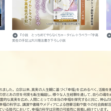
arrow_circle_right
arrow_circle_r
『小説 とっちめてやらなくちゃ－タイム・トラベラー「宇高
美佐の手記」』大川隆法書き下ろし小説
れました。 立宗以来、真実の人生観に基づく「幸福」を広めるべく、活動を
この世とあの世を何度も転生輪廻し、様々な人生経験を通して、自らの魂を
た霊的な真実を広め、人間にとっての本当の幸福を探究すると共に、神仏
、幸福の科学は、講演や書籍やメディアによる啓蒙活動や数々の社会貢献活
れている現代において、幸福の科学は宗教の可能性に挑戦し続けています。