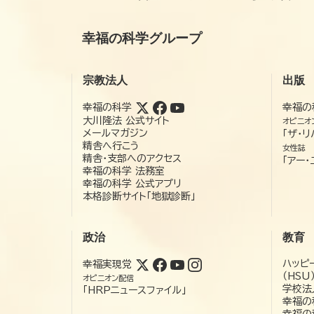
幸福の科学グループ
宗教法人
出版
幸福の科学
幸福の
大川隆法 公式サイト
オピニオ
メールマガジン
「ザ・リ
精舎へ行こう
女性誌
精舎・支部へのアクセス
「アー・
幸福の科学 法務室
幸福の科学 公式アプリ
本格診断サイト「地獄診断」
政治
教育
ハッピ
幸福実現党
（HSU
オピニオン配信
学校法
「HRPニュースファイル」
幸福の