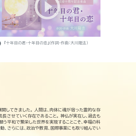
ight
『十年目の君・十年目の恋』（作詞・作曲：大川隆法）
展開してきました。 人間は、肉体に魂が宿った霊的な存
成長させていく存在であること。 神仏が実在し、過去も
の願う平和で繁栄した世界を実現することこそ、幸福の科
動、さらには、政治や教育、国際事業にも取り組んでい