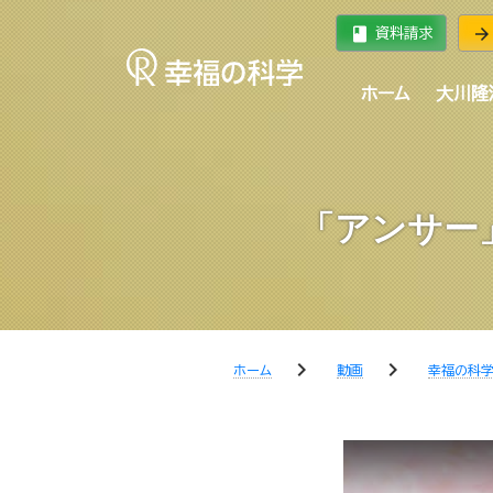
book
arrow_forward
資料請求
ホーム
大川隆
「アンサー」
chevron_right
chevron_right
ホーム
動画
幸福の科