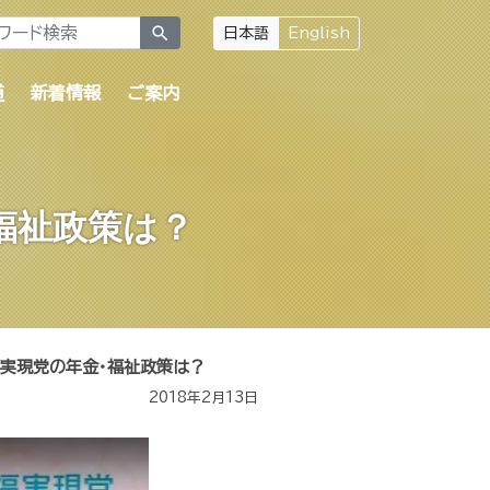
search
日本語
English
道
新着情報
ご案内
・福祉政策は？
幸福実現党の年金・福祉政策は？
2018年2月13日