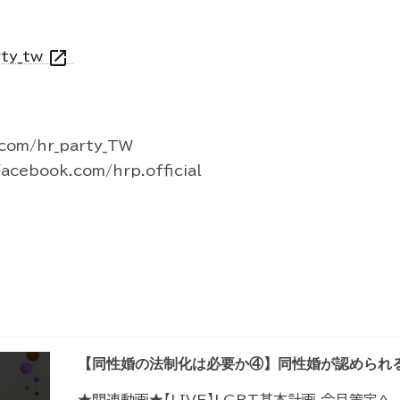
open_in_new
rty_tw
.com/hr_party_TW
acebook.com/hrp.official
【同性婚の法制化は必要か④】同性婚が認められ