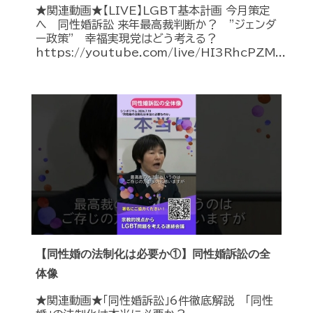
★関連動画★【LIVE】LGBT基本計画 今月策定
へ 同性婚訴訟 来年最高裁判断か？ ”ジェンダ
ー政策” 幸福実現党はどう考える？
https://youtube.com/live/HI3RhcPZM...
【同性婚の法制化は必要か①】同性婚訴訟の全
体像
★関連動画★「同性婚訴訟」6件徹底解説 「同性