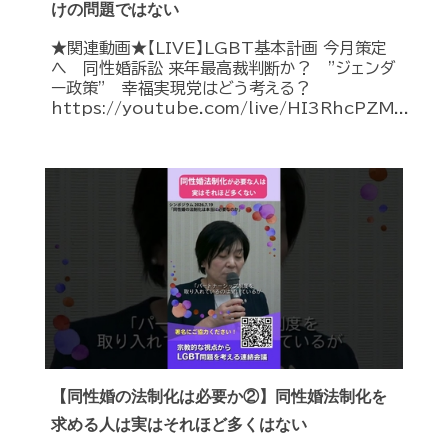
けの問題ではない
★関連動画★【LIVE】LGBT基本計画 今月策定
へ 同性婚訴訟 来年最高裁判断か？ ”ジェンダ
ー政策” 幸福実現党はどう考える？
https://youtube.com/live/HI3RhcPZM...
【同性婚の法制化は必要か②】同性婚法制化を
求める人は実はそれほど多くはない