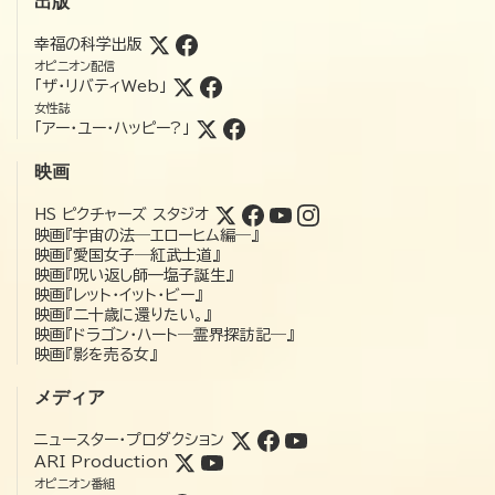
出版
幸福の科学出版
オピニオン配信
「ザ・リバティWeb」
女性誌
「アー・ユー・ハッピー?」
映画
HS ピクチャーズ スタジオ
映画『宇宙の法―エローヒム編―』
映画『愛国女子―紅武士道』
映画『呪い返し師—塩子誕生』
映画『レット・イット・ビー』
映画『二十歳に還りたい。』
映画『ドラゴン・ハート―霊界探訪記―』
映画『影を売る女』
メディア
ニュースター・プロダクション
ARI Production
オピニオン番組