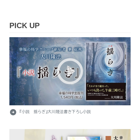
PICK UP
arrow_circle_right
『小説 揺らぎ』大川隆法書き下ろし小説