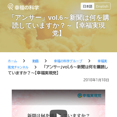
日本語
English
「アンサー」vol.6～新聞は何を購
読していますか？～【幸福実現
党】
chevron_right
chevron_right
chevron_right
ホーム
動画
幸福の科学グループ
幸福実
chevron_right
「アンサー」vol.6～新聞は何を購読し
現党チャンネル
ていますか？～【幸福実現党】
2018年1月18日