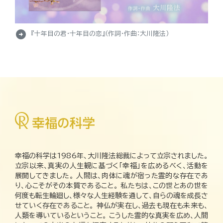
arrow_circle_right
『十年目の君・十年目の恋』（作詞・作曲：大川隆法）
幸福の科学は1986年、大川隆法総裁によって立宗されました。
立宗以来、真実の人生観に基づく「幸福」を広めるべく、活動を
展開してきました。 人間は、肉体に魂が宿った霊的な存在であ
り、心こそがその本質であること。 私たちは、この世とあの世を
何度も転生輪廻し、様々な人生経験を通して、自らの魂を成長さ
せていく存在であること。 神仏が実在し、過去も現在も未来も、
人類を導いているということ。 こうした霊的な真実を広め、人間