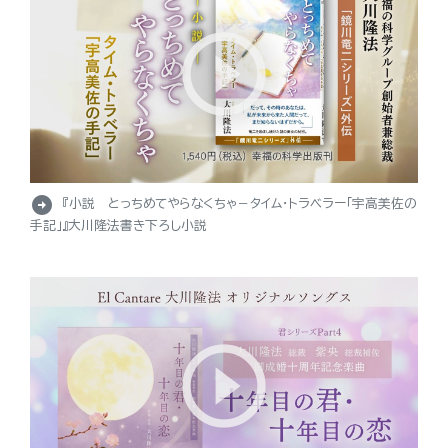
arrow_circle_right
『小説 とっちめてやらなくちゃ－タイム・トラベラー「宇高美佐の
手記」』大川隆法書き下ろし小説