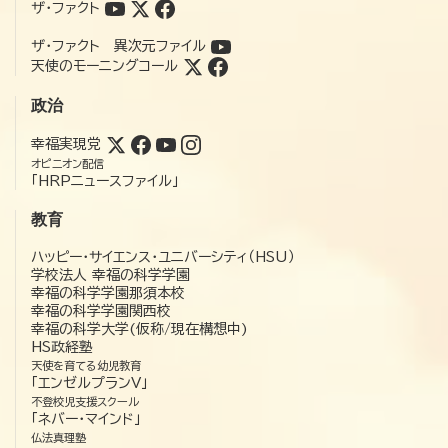
ザ・ファクト
ザ・ファクト 異次元ファイル
天使のモーニングコール
政治
幸福実現党
オピニオン配信
「HRPニュースファイル」
教育
ハッピー・サイエンス・ユニバーシティ（HSU）
学校法人 幸福の科学学園
幸福の科学学園那須本校
幸福の科学学園関西校
幸福の科学大学(仮称/現在構想中)
HS政経塾
天使を育てる幼児教育
「エンゼルプランV」
不登校児支援スクール
「ネバー・マインド」
仏法真理塾