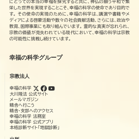
にとっての本当の幸福を探究すると共に、神仏の願う平和で繁
栄した世界を実現することこそ、幸福の科学の使命であり目的で
す。 その使命の実現のために、幸福の科学は、講演や書籍やメ
ディアによる啓蒙活動や数々の社会貢献活動、さらには、政治や
教育、国際事業にも取り組んでいます。 霊的な真実が忘れられ、
宗教の価値が見失われている現代において、幸福の科学は宗教
の可能性に挑戦し続けています。
幸福の科学グループ
宗教法人
幸福の科学
大川隆法 公式サイト
メールマガジン
精舎へ行こう
精舎・支部へのアクセス
幸福の科学 法務室
幸福の科学 公式アプリ
本格診断サイト「地獄診断」