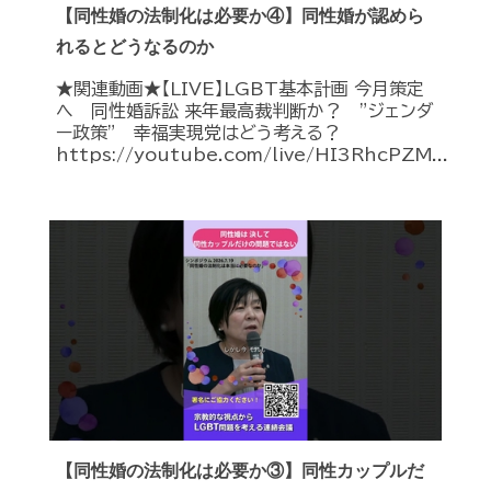
【同性婚の法制化は必要か④】同性婚が認めら
れるとどうなるのか
★関連動画★【LIVE】LGBT基本計画 今月策定
へ 同性婚訴訟 来年最高裁判断か？ ”ジェンダ
ー政策” 幸福実現党はどう考える？
https://youtube.com/live/HI3RhcPZM...
【同性婚の法制化は必要か③】同性カップルだ