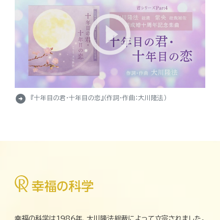
arrow_circle_right
『十年目の君・十年目の恋』（作詞・作曲：大川隆法）
幸福の科学は1986年、大川隆法総裁によって立宗されました。