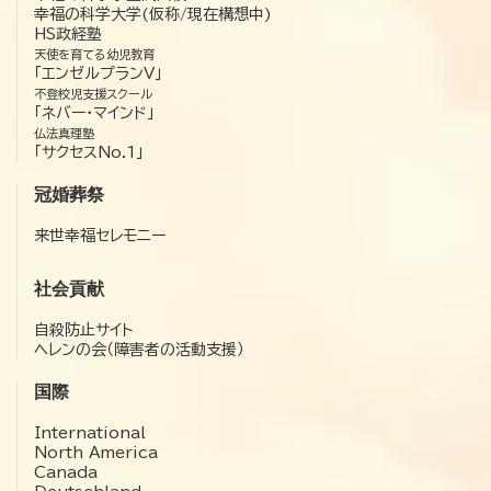
幸福の科学大学(仮称/現在構想中)
HS政経塾
天使を育てる幼児教育
「エンゼルプランV」
不登校児支援スクール
「ネバー・マインド」
仏法真理塾
「サクセスNo.1」
冠婚葬祭
来世幸福セレモニー
社会貢献
自殺防止サイト
ヘレンの会（障害者の活動支援）
国際
International
North America
Canada