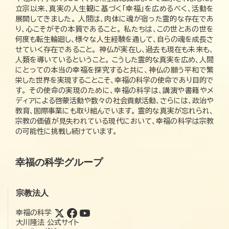
立宗以来、真実の人生観に基づく「幸福」を広めるべく、活動を
展開してきました。 人間は、肉体に魂が宿った霊的な存在であ
り、心こそがその本質であること。 私たちは、この世とあの世を
何度も転生輪廻し、様々な人生経験を通して、自らの魂を成長さ
せていく存在であること。 神仏が実在し、過去も現在も未来も、
人類を導いているということ。 こうした霊的な真実を広め、人間
にとっての本当の幸福を探究すると共に、神仏の願う平和で繁
栄した世界を実現することこそ、幸福の科学の使命であり目的で
す。 その使命の実現のために、幸福の科学は、講演や書籍やメ
ディアによる啓蒙活動や数々の社会貢献活動、さらには、政治や
教育、国際事業にも取り組んでいます。 霊的な真実が忘れられ、
宗教の価値が見失われている現代において、幸福の科学は宗教
の可能性に挑戦し続けています。
幸福の科学グループ
宗教法人
幸福の科学
大川隆法 公式サイト