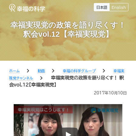
日本語
English
幸福実現党の政策を語り尽くす！
釈会vol.12【幸福実現党】
chevron_right
chevron_right
chevron_right
ホーム
動画
幸福の科学グループ
幸福実
chevron_right
幸福実現党の政策を語り尽くす！ 釈
現党チャンネル
会vol.12【幸福実現党】
2017年10月10日