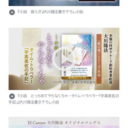
arrow_circle_right
『小説 揺らぎ』大川隆法書き下ろし小説
arrow_circle_right
『小説 とっちめてやらなくちゃ－タイム・トラベラー「宇高美佐の
手記」』大川隆法書き下ろし小説