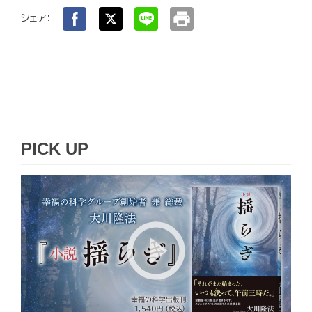
print
シェア：
PICK UP