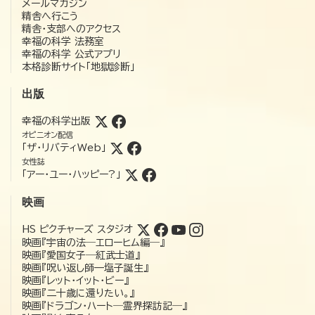
メールマガジン
精舎へ行こう
精舎・支部へのアクセス
幸福の科学 法務室
幸福の科学 公式アプリ
本格診断サイト「地獄診断」
出版
幸福の科学出版
オピニオン配信
「ザ・リバティWeb」
女性誌
「アー・ユー・ハッピー?」
映画
HS ピクチャーズ スタジオ
映画『宇宙の法―エローヒム編―』
映画『愛国女子―紅武士道』
映画『呪い返し師—塩子誕生』
映画『レット・イット・ビー』
映画『二十歳に還りたい。』
映画『ドラゴン・ハート―霊界探訪記―』