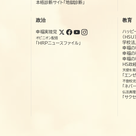
本格診断サイト「地獄診断」
政治
教育
ハッピ
幸福実現党
（HSU
オピニオン配信
学校法
「HRPニュースファイル」
幸福の
幸福の
幸福の
HS政
天使を育
「エン
不登校児
「ネバー
仏法真理
「サクセ