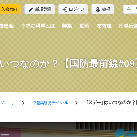
edit
login
local_florist
入会案内
新規登録
ログイン
植福
法総裁
幸福の科学とは
特集
動画
布教誌
国際伝
いつなのか？【国防最前線#0
chevron_right
chevron_right
「Xデー」はいつなのか？
学グループ
幸福実現党チャンネル