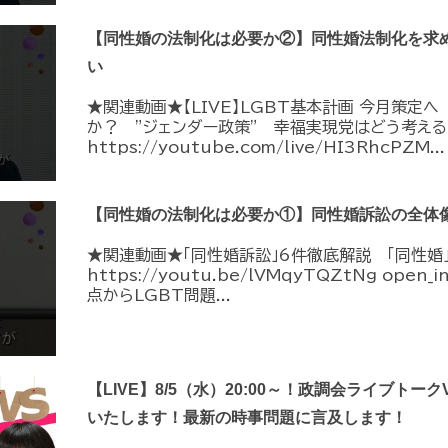
【同性婚の法制化は必要か②】同性婚法制化を求
い
★関連動画★【LIVE】LGBT基本計画 今月策定
か？ ”ジェンダー政策” 幸福実現党はどう考える
https://youtube.com/live/HI3RhcPZM...
【同性婚の法制化は必要か①】同性婚訴訟の全体
★関連動画★「同性婚訴訟」6件徹底解説 「同性婚
https://youtu.be/lVMqyTQZtNg ope
点からLGBT問題...
【LIVE】8/5（水）20:00～！政調会ライブトーク
いたします！最新の時事問題に言及します！