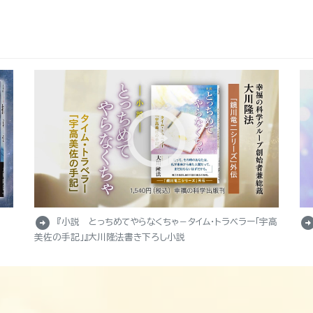
arrow_circle_right
arrow_circle_r
『小説 とっちめてやらなくちゃ－タイム・トラベラー「宇高
美佐の手記」』大川隆法書き下ろし小説