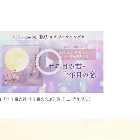
ight
『十年目の君・十年目の恋』（作詞・作曲：大川隆法）