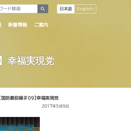
search
日本語
English
道
新着情報
ご案内
9】幸福実現党
【国防最前線#09】幸福実現党
2017年5月9日