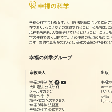
幸福の科学は1986年、大川隆法総裁によって立宗さ
在であり、心こそがその本質であること。 私たちは、
現在も未来も、人類を導いているということ。 こうし
学の使命であり目的です。 その使命の実現のために
ます。 霊的な真実が忘れられ、宗教の価値が見失わ
幸福の科学グループ
宗教法人
出版
幸福の科学
幸福の
大川隆法 公式サイト
オピニオ
メールマガジン
「ザ・リ
精舎へ行こう
女性誌
精舎・支部へのアクセス
「アー・
幸福の科学 法務室
幸福の科学 公式アプリ