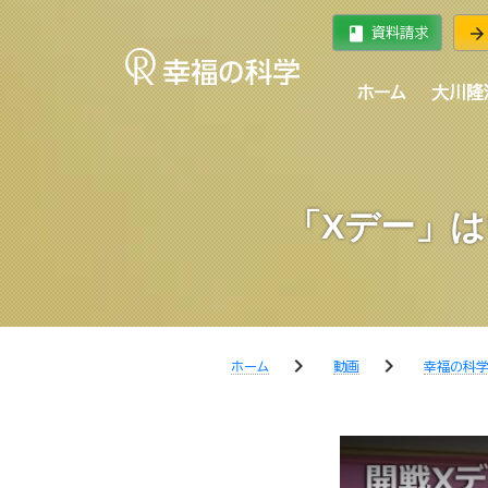
book
arrow_forward
資料請求
ホーム
大川隆
「Xデー」は
chevron_right
chevron_right
ホーム
動画
幸福の科