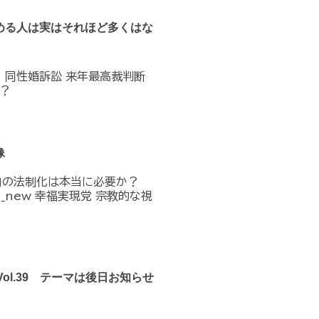
める人は実はそれほど多くはな
へ 同性婚訴訟 来年最高裁判断
？
像
」の法制化は本当に必要か？
n_in_new 幸福実現党 宗教的な視
Vol.39 テーマは後日お知らせ