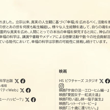
れました。 立宗以来、真実の人生観に基づく「幸福」を広めるべく、活動を
この世とあの世を何度も転生輪廻し、様々な人生経験を通して、自らの魂を
た霊的な真実を広め、人間にとっての本当の幸福を探究すると共に、神仏
、幸福の科学は、講演や書籍やメディアによる啓蒙活動や数々の社会貢献活
れている現代において、幸福の科学は宗教の可能性に挑戦し続けています。
映画
科学出版
HS ピクチャーズ スタジオ
ン配信
バティWeb」
映画『宇宙の法―エローヒム編―』
映画『愛国女子―紅武士道』
映画『呪い返し師—塩子誕生』
ユー・ハッピー?」
映画『レット・イット・ビー』
映画『二十歳に還りたい。』