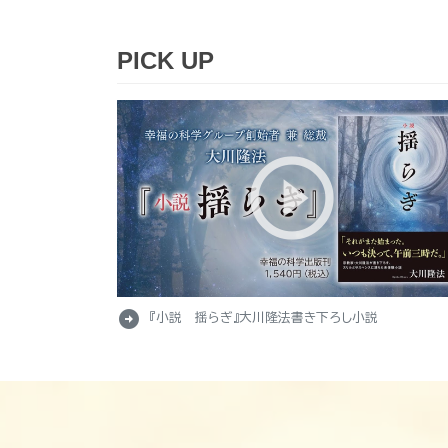
PICK UP
arrow_circle_right
『小説 揺らぎ』大川隆法書き下ろし小説