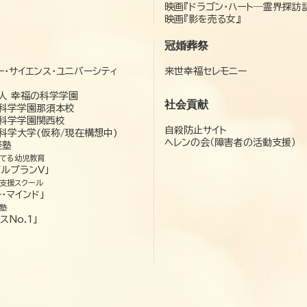
映画『ドラゴン・ハート―霊界探訪
映画『影を売る女』
冠婚葬祭
ー・サイエンス・ユニバーシティ
来世幸福セレモニー
）
人 幸福の科学学園
社会貢献
科学学園那須本校
科学学園関西校
自殺防止サイト
科学大学(仮称/現在構想中)
ヘレンの会（障害者の活動支援）
経塾
てる幼児教育
ゼルプランV」
支援スクール
・マインド」
塾
スNo.1」