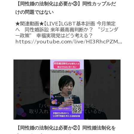
【同性婚の法制化は必要か③】同性カップルだ
けの問題ではない
★関連動画★【LIVE】LGBT基本計画 今月策定
へ 同性婚訴訟 来年最高裁判断か？ ”ジェンダ
ー政策” 幸福実現党はどう考える？
https://youtube.com/live/HI3RhcPZM...
【同性婚の法制化は必要か②】同性婚法制化を