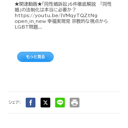
★関連動画★「同性婚訴訟」6件徹底解説 「同性
婚」の法制化は本当に必要か？
https://youtu.be/lVMqyTQZtNg
open_in_new 幸福実現党 宗教的な視点から
LGBT問題...
もっと見る
print
シェア：