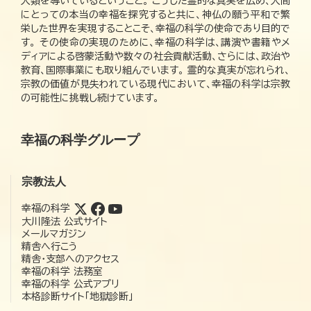
人類を導いているということ。 こうした霊的な真実を広め、人間
にとっての本当の幸福を探究すると共に、神仏の願う平和で繁
栄した世界を実現することこそ、幸福の科学の使命であり目的で
す。 その使命の実現のために、幸福の科学は、講演や書籍やメ
ディアによる啓蒙活動や数々の社会貢献活動、さらには、政治や
教育、国際事業にも取り組んでいます。 霊的な真実が忘れられ、
宗教の価値が見失われている現代において、幸福の科学は宗教
の可能性に挑戦し続けています。
幸福の科学グループ
宗教法人
幸福の科学
大川隆法 公式サイト
メールマガジン
精舎へ行こう
精舎・支部へのアクセス
幸福の科学 法務室
幸福の科学 公式アプリ
本格診断サイト「地獄診断」