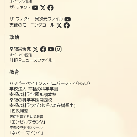
オピニオン番組
ザ・ファクト
ザ・ファクト 異次元ファイル
天使のモーニングコール
政治
幸福実現党
オピニオン配信
「HRPニュースファイル」
教育
ハッピー・サイエンス・ユニバーシティ（HSU）
学校法人 幸福の科学学園
幸福の科学学園那須本校
幸福の科学学園関西校
幸福の科学大学(仮称/現在構想中)
HS政経塾
天使を育てる幼児教育
「エンゼルプランV」
不登校児支援スクール
「ネバー・マインド」