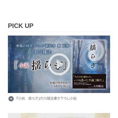
PICK UP
arrow_circle_right
『小説 揺らぎ』大川隆法書き下ろし小説