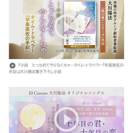
arrow_circle_right
『小説 とっちめてやらなくちゃ－タイム・トラベラー「宇高美佐の
手記」』大川隆法書き下ろし小説