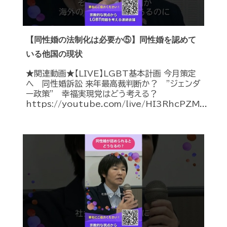
【同性婚の法制化は必要か⑤】同性婚を認めて
いる他国の現状
★関連動画★【LIVE】LGBT基本計画 今月策定
へ 同性婚訴訟 来年最高裁判断か？ ”ジェンダ
ー政策” 幸福実現党はどう考える？
https://youtube.com/live/HI3RhcPZM...