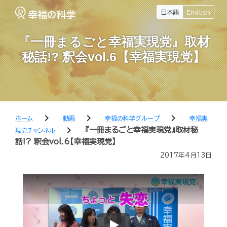
日本語
English
『一冊まるごと幸福実現党』取材
秘話!? 釈会vol.6【幸福実現党】
chevron_right
chevron_right
chevron_right
ホーム
動画
幸福の科学グループ
幸福実
chevron_right
『一冊まるごと幸福実現党』取材秘
現党チャンネル
話!? 釈会vol.6【幸福実現党】
2017年4月13日