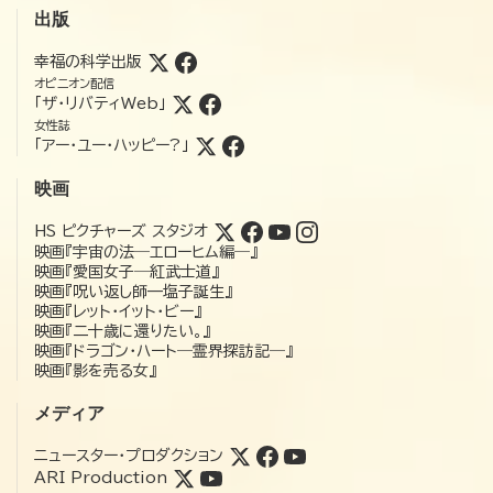
出版
幸福の科学出版
オピニオン配信
「ザ・リバティWeb」
女性誌
「アー・ユー・ハッピー?」
映画
HS ピクチャーズ スタジオ
映画『宇宙の法―エローヒム編―』
映画『愛国女子―紅武士道』
映画『呪い返し師—塩子誕生』
映画『レット・イット・ビー』
映画『二十歳に還りたい。』
映画『ドラゴン・ハート―霊界探訪記―』
映画『影を売る女』
メディア
ニュースター・プロダクション
ARI Production