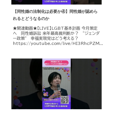
【同性婚の法制化は必要か④】同性婚が認めら
れるとどうなるのか
★関連動画★【LIVE】LGBT基本計画 今月策定
へ 同性婚訴訟 来年最高裁判断か？ ”ジェンダ
ー政策” 幸福実現党はどう考える？
https://youtube.com/live/HI3RhcPZM...