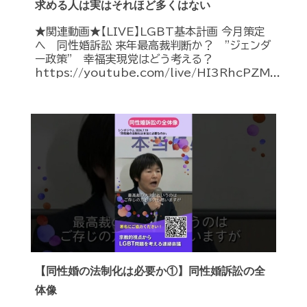
求める人は実はそれほど多くはない
★関連動画★【LIVE】LGBT基本計画 今月策定
へ 同性婚訴訟 来年最高裁判断か？ ”ジェンダ
ー政策” 幸福実現党はどう考える？
https://youtube.com/live/HI3RhcPZM...
【同性婚の法制化は必要か①】同性婚訴訟の全
体像