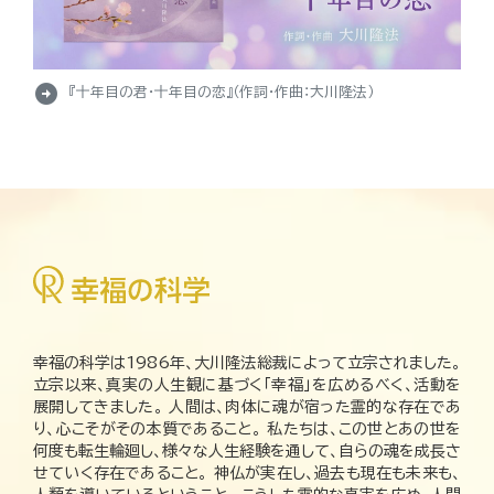
arrow_circle_right
『十年目の君・十年目の恋』（作詞・作曲：大川隆法）
幸福の科学は1986年、大川隆法総裁によって立宗されました。
立宗以来、真実の人生観に基づく「幸福」を広めるべく、活動を
展開してきました。 人間は、肉体に魂が宿った霊的な存在であ
り、心こそがその本質であること。 私たちは、この世とあの世を
何度も転生輪廻し、様々な人生経験を通して、自らの魂を成長さ
せていく存在であること。 神仏が実在し、過去も現在も未来も、