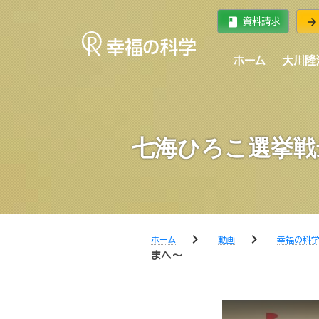
book
arrow_forward
資料請求
ホーム
大川隆
七海ひろこ選挙戦
chevron_right
chevron_right
ホーム
動画
幸福の科
まへ～