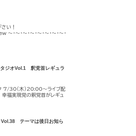
下さい！
n_new ～・～・～・～・～・～・～・～・
クスタジオVol.1 釈党首レギュラ
7/30（木）20:00～ライブ配
！幸福実現党の釈党首がレギュ
クVol.38 テーマは後日お知ら