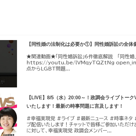
【同性婚の法制化は必要か①】同性婚訴訟の全体
★関連動画★「同性婚訴訟」6件徹底解説 「同性婚
https://youtu.be/lVMqyTQZtNg ope
点からLGBT問題...
【LIVE】8/5（水）20:00～！政調会ライブトーク
いたします！最新の時事問題に言及します！
#幸福実現党 #ライブ #最新ニュース #時事ネタ #
ブ配信いたします！チャットで皆様ご参加いただけ
に対して、幸福実現党 政調会メンバー...