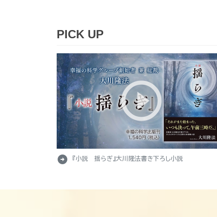
PICK UP
arrow_circle_right
『小説 揺らぎ』大川隆法書き下ろし小説