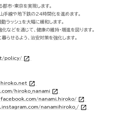
る都市・東京を実現します。
山手線や地下鉄の24時間化を進めます。
勤ラッシュを大幅に緩和します。
化などを通じて、健康の維持・増進を図ります。
に暮らせるよう、治安対策を強化します。
open_in_new
t/policy/
open_in_new
-hiroko.net
open_in_new
r.com/hiroko_nanami
open_in_new
.facebook.com/nanami.hiroko/
open_in_new
.instagram.com/nanamihiroko_/