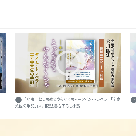
arrow_circle_right
arrow_circle_r
『小説 とっちめてやらなくちゃ－タイム・トラベラー「宇高
美佐の手記」』大川隆法書き下ろし小説