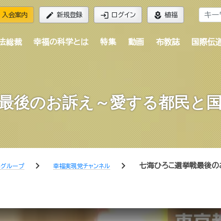
edit
login
local_florist
入会案内
新規登録
ログイン
植福
法総裁
幸福の科学とは
特集
動画
布教誌
国際伝
最後のお訴え～愛する都民と
chevron_right
chevron_right
七海ひろこ選挙戦最後の
学グループ
幸福実現党チャンネル