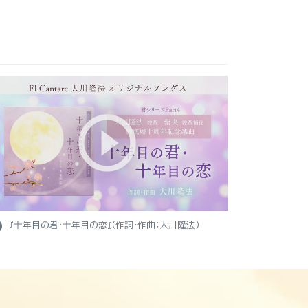
ight
『十年目の君・十年目の恋』（作詞・作曲：大川隆法）