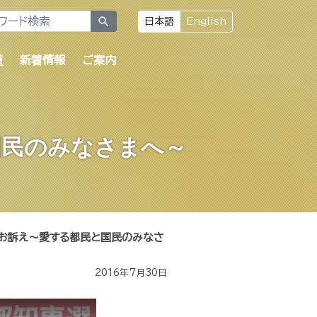
search
日本語
English
道
新着情報
ご案内
国民のみなさまへ～
お訴え～愛する都民と国民のみなさ
2016年7月30日