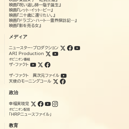
映画『呪い返し師—塩子誕生』
映画『レット・イット・ビー』
映画『二十歳に還りたい。』
映画『ドラゴン・ハート―霊界探訪記―』
映画『影を売る女』
メディア
ニュースター・プロダクション
ARI Production
オピニオン番組
ザ・ファクト
ザ・ファクト 異次元ファイル
天使のモーニングコール
政治
幸福実現党
オピニオン配信
「HRPニュースファイル」
教育