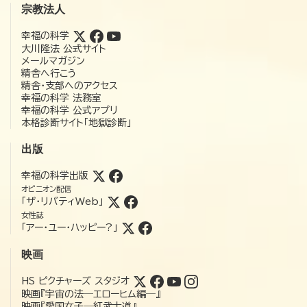
宗教法人
幸福の科学
大川隆法 公式サイト
メールマガジン
精舎へ行こう
精舎・支部へのアクセス
幸福の科学 法務室
幸福の科学 公式アプリ
本格診断サイト「地獄診断」
出版
幸福の科学出版
オピニオン配信
「ザ・リバティWeb」
女性誌
「アー・ユー・ハッピー?」
映画
HS ピクチャーズ スタジオ
映画『宇宙の法―エローヒム編―』
映画『愛国女子―紅武士道』