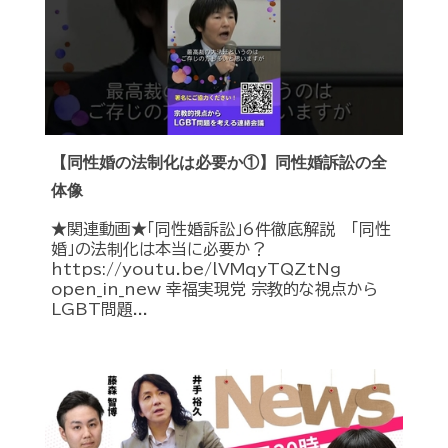
【同性婚の法制化は必要か①】同性婚訴訟の全
体像
★関連動画★「同性婚訴訟」6件徹底解説 「同性
婚」の法制化は本当に必要か？
https://youtu.be/lVMqyTQZtNg
open_in_new 幸福実現党 宗教的な視点から
LGBT問題...