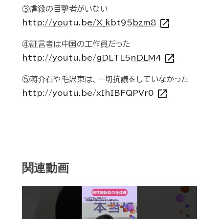
③虐殺の目撃者がいない
open_in_new
http://youtu.be/X_kbt95bzm8
④証言者は中国の工作員だった
open_in_new
http://youtu.be/gDLTL5nDLM4
⑤蒋介石や毛沢東は、一切抗議をしていなかった
open_in_new
http://youtu.be/xIhIBFQPVr0
関連動画