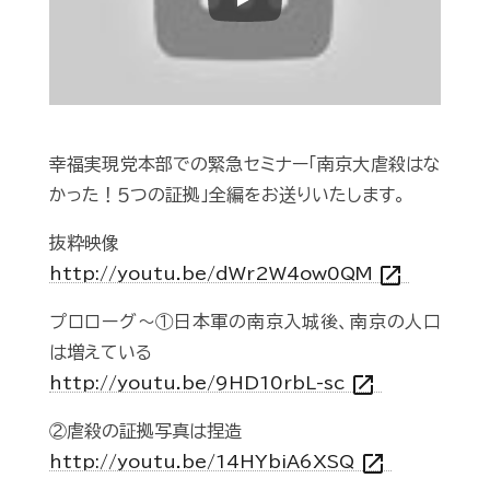
Play
幸福実現党本部での緊急セミナー「南京大虐殺はな
かった！５つの証拠」全編をお送りいたします。
抜粋映像
open_in_new
http://youtu.be/dWr2W4ow0QM
プロローグ～①日本軍の南京入城後、南京の人口
は増えている
open_in_new
http://youtu.be/9HD10rbL-sc
②虐殺の証拠写真は捏造
open_in_new
http://youtu.be/14HYbiA6XSQ