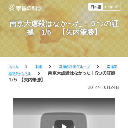
日本語
English
南京大虐殺はなかった！５つの証
拠 1/5 【矢内筆勝】
chevron_right
chevron_right
chevron_right
ホーム
動画
幸福の科学グループ
幸福実
chevron_right
南京大虐殺はなかった！５つの証拠
現党チャンネル
1/5 【矢内筆勝】
2014年10月24日