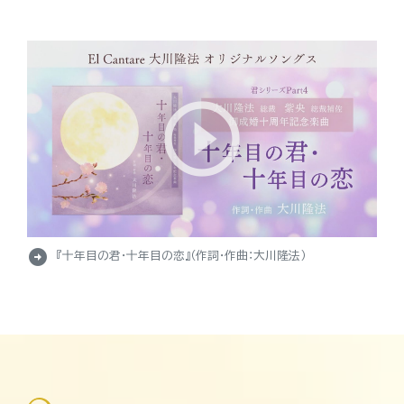
arrow_circle_right
『十年目の君・十年目の恋』（作詞・作曲：大川隆法）