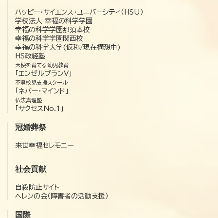
ハッピー・サイエンス・ユニバーシティ（HSU）
学校法人 幸福の科学学園
幸福の科学学園那須本校
幸福の科学学園関西校
幸福の科学大学(仮称/現在構想中)
HS政経塾
天使を育てる幼児教育
「エンゼルプランV」
不登校児支援スクール
「ネバー・マインド」
仏法真理塾
「サクセスNo.1」
冠婚葬祭
来世幸福セレモニー
社会貢献
自殺防止サイト
ヘレンの会（障害者の活動支援）
国際