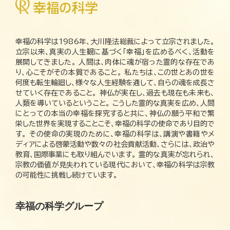
幸福の科学は1986年、大川隆法総裁によって立宗されました。
立宗以来、真実の人生観に基づく「幸福」を広めるべく、活動を
展開してきました。 人間は、肉体に魂が宿った霊的な存在であ
り、心こそがその本質であること。 私たちは、この世とあの世を
何度も転生輪廻し、様々な人生経験を通して、自らの魂を成長さ
せていく存在であること。 神仏が実在し、過去も現在も未来も、
人類を導いているということ。 こうした霊的な真実を広め、人間
にとっての本当の幸福を探究すると共に、神仏の願う平和で繁
栄した世界を実現することこそ、幸福の科学の使命であり目的で
す。 その使命の実現のために、幸福の科学は、講演や書籍やメ
ディアによる啓蒙活動や数々の社会貢献活動、さらには、政治や
教育、国際事業にも取り組んでいます。 霊的な真実が忘れられ、
宗教の価値が見失われている現代において、幸福の科学は宗教
の可能性に挑戦し続けています。
幸福の科学グループ