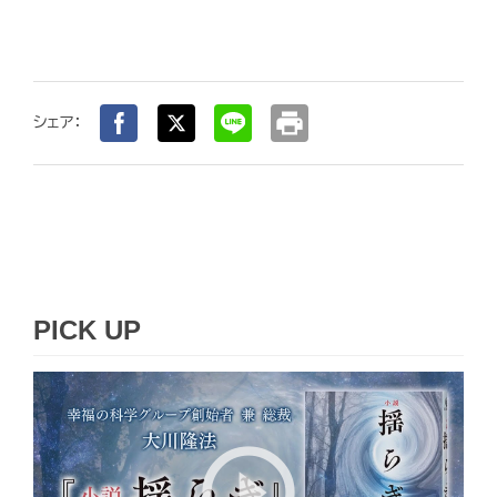
print
シェア：
PICK UP