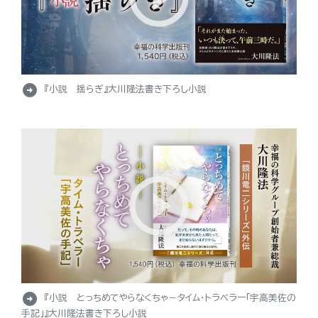
arrow_circle_right
『小説 揺らぎ』大川隆法書き下ろし小説
arrow_circle_right
『小説 とっちめてやらなくちゃ－タイム・トラベラー「宇高美佐の
手記」』大川隆法書き下ろし小説