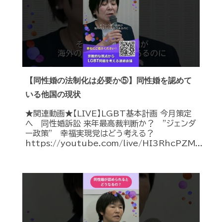
【同性婚の法制化は必要か⑤】同性婚を認めて
いる他国の現状
★関連動画★【LIVE】LGBT基本計画 今月策定
へ 同性婚訴訟 来年最高裁判断か？ ”ジェンダ
ー政策” 幸福実現党はどう考える？
https://youtube.com/live/HI3RhcPZM...