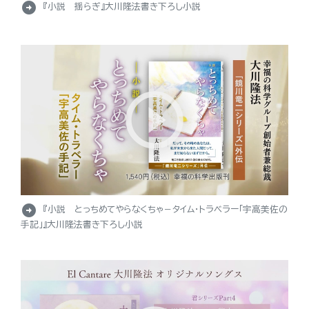
arrow_circle_right
『小説 揺らぎ』大川隆法書き下ろし小説
arrow_circle_right
『小説 とっちめてやらなくちゃ－タイム・トラベラー「宇高美佐の
手記」』大川隆法書き下ろし小説