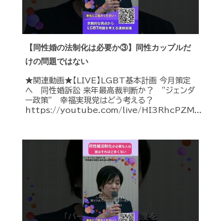
【同性婚の法制化は必要か③】同性カップルだ
けの問題ではない
★関連動画★【LIVE】LGBT基本計画 今月策定
へ 同性婚訴訟 来年最高裁判断か？ ”ジェンダ
ー政策” 幸福実現党はどう考える？
https://youtube.com/live/HI3RhcPZM...