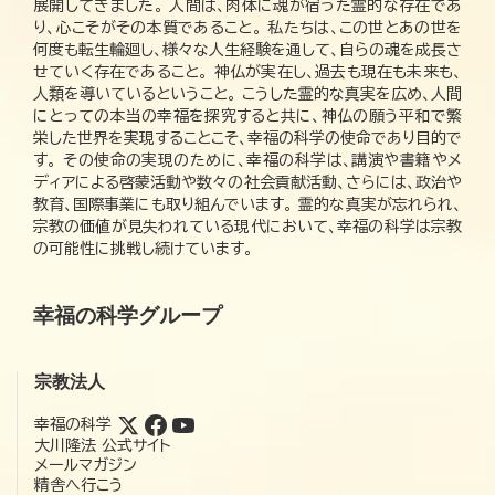
展開してきました。 人間は、肉体に魂が宿った霊的な存在であ
り、心こそがその本質であること。 私たちは、この世とあの世を
何度も転生輪廻し、様々な人生経験を通して、自らの魂を成長さ
せていく存在であること。 神仏が実在し、過去も現在も未来も、
人類を導いているということ。 こうした霊的な真実を広め、人間
にとっての本当の幸福を探究すると共に、神仏の願う平和で繁
栄した世界を実現することこそ、幸福の科学の使命であり目的で
す。 その使命の実現のために、幸福の科学は、講演や書籍やメ
ディアによる啓蒙活動や数々の社会貢献活動、さらには、政治や
教育、国際事業にも取り組んでいます。 霊的な真実が忘れられ、
宗教の価値が見失われている現代において、幸福の科学は宗教
の可能性に挑戦し続けています。
幸福の科学グループ
宗教法人
幸福の科学
大川隆法 公式サイト
メールマガジン
精舎へ行こう