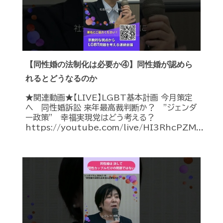
【同性婚の法制化は必要か④】同性婚が認めら
れるとどうなるのか
★関連動画★【LIVE】LGBT基本計画 今月策定
へ 同性婚訴訟 来年最高裁判断か？ ”ジェンダ
ー政策” 幸福実現党はどう考える？
https://youtube.com/live/HI3RhcPZM...