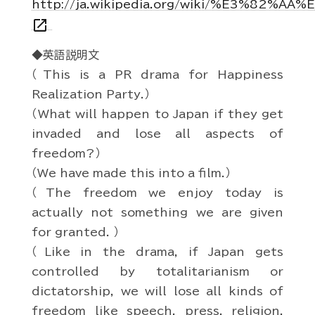
http://ja.wikipedia.org/wiki/%E3%82
open_in_new
◆英語説明文
（This is a PR drama for Happiness
Realization Party.）
（What will happen to Japan if they get
invaded and lose all aspects of
freedom?）
（We have made this into a film.）
（The freedom we enjoy today is
actually not something we are given
for granted. ）
（Like in the drama, if Japan gets
controlled by totalitarianism or
dictatorship, we will lose all kinds of
freedom like speech, press, religion,