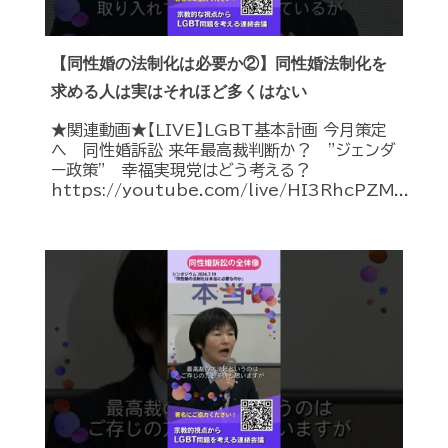
【同性婚の法制化は必要か②】同性婚法制化を
求める人は実はそれほど多くはない
★関連動画★【LIVE】LGBT基本計画 今月策定
へ 同性婚訴訟 来年最高裁判断か？ ”ジェンダ
ー政策” 幸福実現党はどう考える？
https://youtube.com/live/HI3RhcPZM...