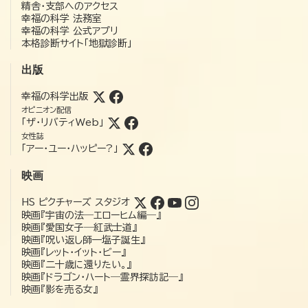
精舎・支部へのアクセス
幸福の科学 法務室
幸福の科学 公式アプリ
本格診断サイト「地獄診断」
出版
幸福の科学出版
オピニオン配信
「ザ・リバティWeb」
女性誌
「アー・ユー・ハッピー?」
映画
HS ピクチャーズ スタジオ
映画『宇宙の法―エローヒム編―』
映画『愛国女子―紅武士道』
映画『呪い返し師—塩子誕生』
映画『レット・イット・ビー』
映画『二十歳に還りたい。』
映画『ドラゴン・ハート―霊界探訪記―』
映画『影を売る女』