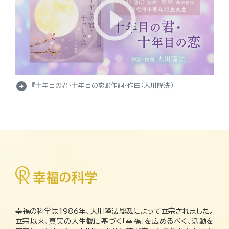
arrow_circle_right
『十年目の君・十年目の恋』（作詞・作曲：大川隆法）
幸福の科学は1986年、大川隆法総裁によって立宗されました。
立宗以来、真実の人生観に基づく「幸福」を広めるべく、活動を