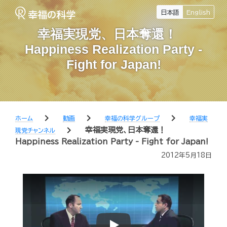
日本語
English
幸福実現党、日本奪還！
Happiness Realization Party -
Fight for Japan!
chevron_right
chevron_right
chevron_right
ホーム
動画
幸福の科学グループ
幸福実
chevron_right
幸福実現党、日本奪還！
現党チャンネル
Happiness Realization Party - Fight for Japan!
2012年5月18日