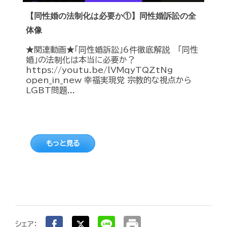
【同性婚の法制化は必要か①】同性婚訴訟の全
体像
★関連動画★「同性婚訴訟」6件徹底解説 「同性
婚」の法制化は本当に必要か？
https://youtu.be/lVMqyTQZtNg
open_in_new 幸福実現党 宗教的な視点から
LGBT問題...
もっと見る
print
シェア：