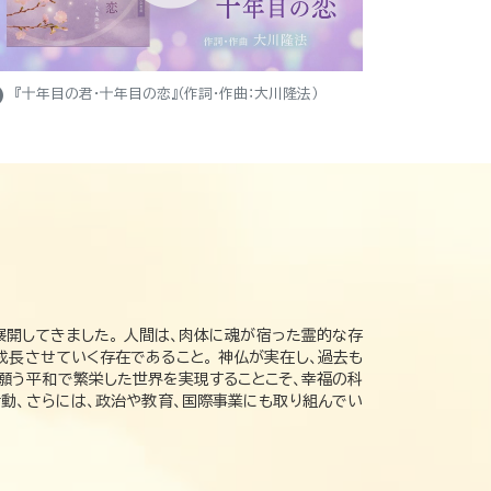
ight
『十年目の君・十年目の恋』（作詞・作曲：大川隆法）
展開してきました。 人間は、肉体に魂が宿った霊的な存
成長させていく存在であること。 神仏が実在し、過去も
の願う平和で繁栄した世界を実現することこそ、幸福の科
動、さらには、政治や教育、国際事業にも取り組んでい