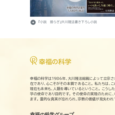
arrow_circle_right
『小説 揺らぎ』大川隆法書き下ろし小説
幸福の科学は1986年、大川隆法総裁によって立宗さ
在であり、心こそがその本質であること。 私たちは、
現在も未来も、人類を導いているということ。 こうし
学の使命であり目的です。 その使命の実現のために
ます。 霊的な真実が忘れられ、宗教の価値が見失わ
幸福の科学グループ