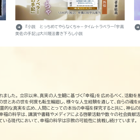
arrow_circle_right
arrow_circle_r
『小説 とっちめてやらなくちゃ－タイム・トラベラー「宇高
美佐の手記」』大川隆法書き下ろし小説
れました。 立宗以来、真実の人生観に基づく「幸福」を広めるべく、活動を
この世とあの世を何度も転生輪廻し、様々な人生経験を通して、自らの魂を
た霊的な真実を広め、人間にとっての本当の幸福を探究すると共に、神仏
、幸福の科学は、講演や書籍やメディアによる啓蒙活動や数々の社会貢献活
れている現代において、幸福の科学は宗教の可能性に挑戦し続けています。