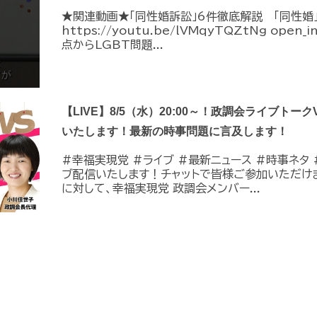
★関連動画★「同性婚訴訟」6件徹底解説 「同性婚
https://youtu.be/lVMqyTQZtNg ope
点からLGBT問題...
【LIVE】8/5（水）20:00～！政調会ライブトーク
いたします！最新の時事問題に言及します！
#幸福実現党 #ライブ #最新ニュース #時事ネタ #
ブ配信いたします！チャットで皆様ご参加いただけ
に対して、幸福実現党 政調会メンバー...