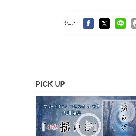
pr
シェア：
PICK UP