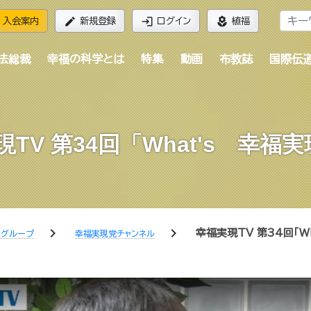
edit
login
local_florist
入会案内
新規登録
ログイン
植福
法総裁
幸福の科学とは
特集
動画
布教誌
国際伝
TV 第34回「What's 幸福
chevron_right
chevron_right
幸福実現TV 第34回「W
学グループ
幸福実現党チャンネル