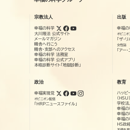
宗教法人
出版
幸福の科学
幸福の
大川隆法 公式サイト
オピニオ
メールマガジン
「ザ・リ
精舎へ行こう
女性誌
精舎・支部へのアクセス
「アー・
幸福の科学 法務室
幸福の科学 公式アプリ
本格診断サイト「地獄診断」
政治
教育
ハッピ
幸福実現党
（HSU
オピニオン配信
学校法
「HRPニュースファイル」
幸福の
幸福の
幸福の
HS政
天使を育