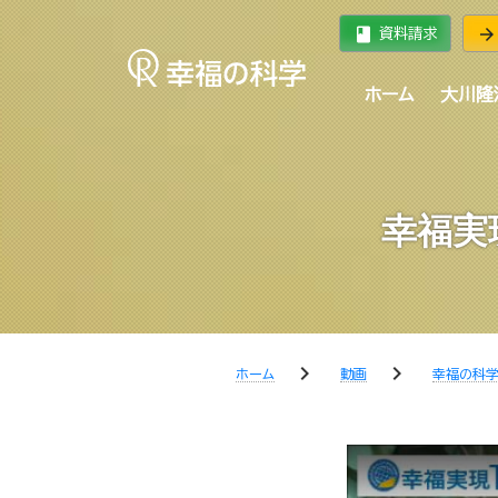
book
arrow_forward
資料請求
ホーム
大川隆
幸福実現
chevron_right
chevron_right
ホーム
動画
幸福の科