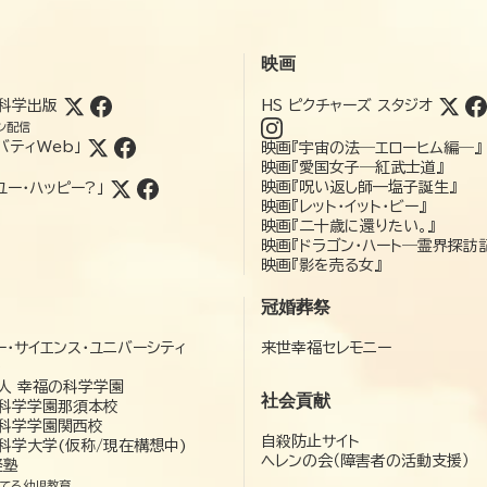
映画
科学出版
HS ピクチャーズ スタジオ
ン配信
バティWeb」
映画『宇宙の法―エローヒム編―』
映画『愛国女子―紅武士道』
映画『呪い返し師—塩子誕生』
ユー・ハッピー?」
映画『レット・イット・ビー』
映画『二十歳に還りたい。』
映画『ドラゴン・ハート―霊界探訪
映画『影を売る女』
冠婚葬祭
ー・サイエンス・ユニバーシティ
来世幸福セレモニー
）
人 幸福の科学学園
社会貢献
科学学園那須本校
科学学園関西校
自殺防止サイト
科学大学(仮称/現在構想中)
ヘレンの会（障害者の活動支援）
経塾
てる幼児教育