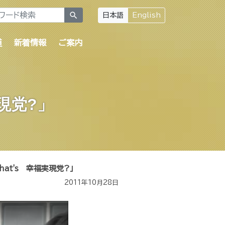
search
日本語
English
道
新着情報
ご案内
実現党?」
hat's 幸福実現党?」
2011年10月28日