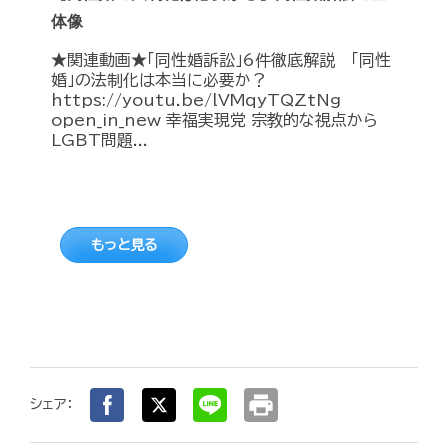
体像
★関連動画★「同性婚訴訟」6件徹底解説 「同性
婚」の法制化は本当に必要か？
https://youtu.be/lVMqyTQZtNg
open_in_new 幸福実現党 宗教的な視点から
LGBT問題...
もっと見る
print
シェア：