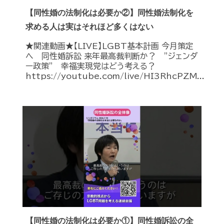
【同性婚の法制化は必要か②】同性婚法制化を
求める人は実はそれほど多くはない
★関連動画★【LIVE】LGBT基本計画 今月策定
へ 同性婚訴訟 来年最高裁判断か？ ”ジェンダ
ー政策” 幸福実現党はどう考える？
https://youtube.com/live/HI3RhcPZM...
【同性婚の法制化は必要か①】同性婚訴訟の全