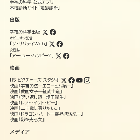
幸福の科学 公式アプリ
本格診断サイト「地獄診断」
出版
幸福の科学出版
オピニオン配信
「ザ・リバティWeb」
女性誌
「アー・ユー・ハッピー?」
映画
HS ピクチャーズ スタジオ
映画『宇宙の法―エローヒム編―』
映画『愛国女子―紅武士道』
映画『呪い返し師—塩子誕生』
映画『レット・イット・ビー』
映画『二十歳に還りたい。』
映画『ドラゴン・ハート―霊界探訪記―』
映画『影を売る女』
メディア