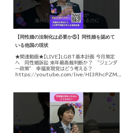
【同性婚の法制化は必要か⑤】同性婚を認めて
いる他国の現状
★関連動画★【LIVE】LGBT基本計画 今月策定
へ 同性婚訴訟 来年最高裁判断か？ ”ジェンダ
ー政策” 幸福実現党はどう考える？
https://youtube.com/live/HI3RhcPZM...