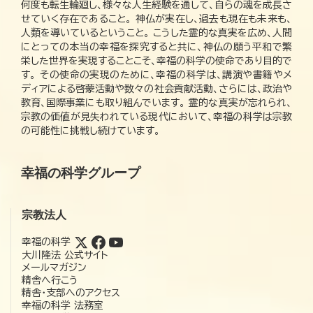
何度も転生輪廻し、様々な人生経験を通して、自らの魂を成長さ
せていく存在であること。 神仏が実在し、過去も現在も未来も、
人類を導いているということ。 こうした霊的な真実を広め、人間
にとっての本当の幸福を探究すると共に、神仏の願う平和で繁
栄した世界を実現することこそ、幸福の科学の使命であり目的で
す。 その使命の実現のために、幸福の科学は、講演や書籍やメ
ディアによる啓蒙活動や数々の社会貢献活動、さらには、政治や
教育、国際事業にも取り組んでいます。 霊的な真実が忘れられ、
宗教の価値が見失われている現代において、幸福の科学は宗教
の可能性に挑戦し続けています。
幸福の科学グループ
宗教法人
幸福の科学
大川隆法 公式サイト
メールマガジン
精舎へ行こう
精舎・支部へのアクセス
幸福の科学 法務室