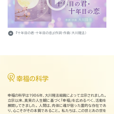
arrow_circle_right
『十年目の君・十年目の恋』（作詞・作曲：大川隆法）
幸福の科学は1986年、大川隆法総裁によって立宗されました。
立宗以来、真実の人生観に基づく「幸福」を広めるべく、活動を
展開してきました。 人間は、肉体に魂が宿った霊的な存在であ
り、心こそがその本質であること。 私たちは、この世とあの世を