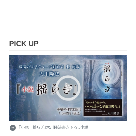
PICK UP
arrow_circle_right
『小説 揺らぎ』大川隆法書き下ろし小説