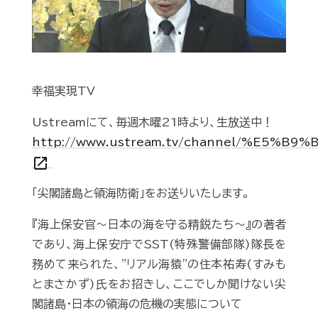
幸福実現TV
Ustreamにて、毎週木曜21時より、生放送中！
http://www.ustream.tv/channel/%E5%
open_in_new
「尖閣諸島と領海防衛」をお送りいたします。
『海上保安官～日本の海を守る精鋭たち～』の著者
であり、海上保安庁でSST(特殊警備部隊)隊長を
務めて来られた、"リアル海猿"の住本祐寿(すみも
とまさかず)氏をお招きし、ここでしか聞けない尖
閣諸島・日本の領海の危機の実態について