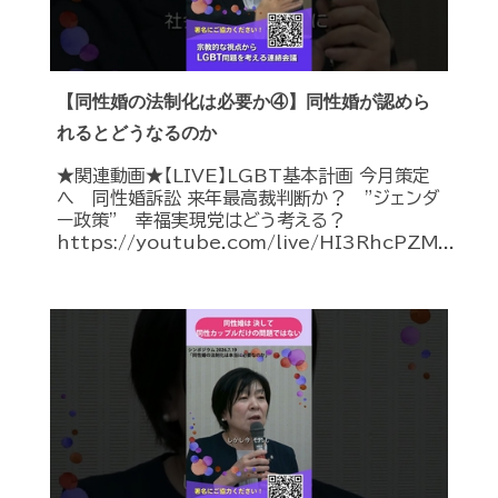
【同性婚の法制化は必要か④】同性婚が認めら
れるとどうなるのか
★関連動画★【LIVE】LGBT基本計画 今月策定
へ 同性婚訴訟 来年最高裁判断か？ ”ジェンダ
ー政策” 幸福実現党はどう考える？
https://youtube.com/live/HI3RhcPZM...