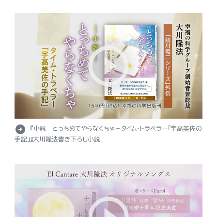
arrow_circle_right
『小説 とっちめてやらなくちゃ－タイム・トラベラー「宇高美佐の
手記」』大川隆法書き下ろし小説