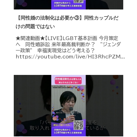
【同性婚の法制化は必要か③】同性カップルだ
けの問題ではない
★関連動画★【LIVE】LGBT基本計画 今月策定
へ 同性婚訴訟 来年最高裁判断か？ ”ジェンダ
ー政策” 幸福実現党はどう考える？
https://youtube.com/live/HI3RhcPZM...