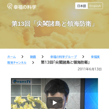
日本語
English
第13回「尖閣諸島と領海防衛」
chevron_right
chevron_right
chevron_right
ホーム
動画
幸福の科学グループ
幸福実
chevron_right
第13回「尖閣諸島と領海防衛」
現党チャンネル
2011年6月13日
Play