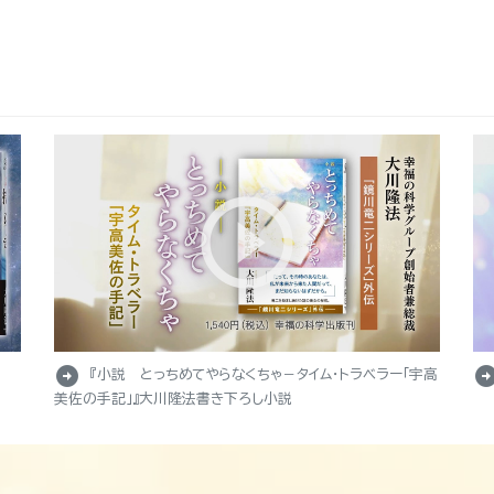
arrow_circle_right
arrow_circle_r
『小説 とっちめてやらなくちゃ－タイム・トラベラー「宇高
美佐の手記」』大川隆法書き下ろし小説