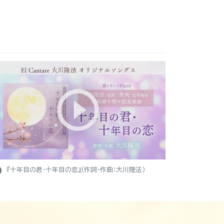
ight
『十年目の君・十年目の恋』（作詞・作曲：大川隆法）