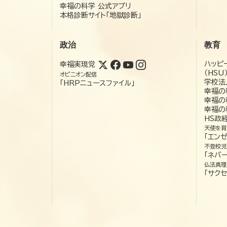
幸福の科学 公式アプリ
本格診断サイト「地獄診断」
政治
教育
ハッピ
幸福実現党
（HSU
オピニオン配信
学校法
「HRPニュースファイル」
幸福の
幸福の
幸福の
HS政
天使を育
「エン
不登校児
「ネバー
仏法真理
「サクセ