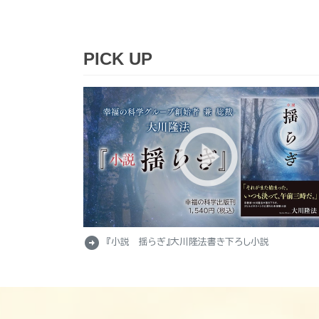
PICK UP
arrow_circle_right
『小説 揺らぎ』大川隆法書き下ろし小説