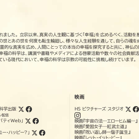
れました。 立宗以来、真実の人生観に基づく「幸福」を広めるべく、活動を
この世とあの世を何度も転生輪廻し、様々な人生経験を通して、自らの魂を
た霊的な真実を広め、人間にとっての本当の幸福を探究すると共に、神仏
、幸福の科学は、講演や書籍やメディアによる啓蒙活動や数々の社会貢献活
れている現代において、幸福の科学は宗教の可能性に挑戦し続けています。
映画
科学出版
HS ピクチャーズ スタジオ
ン配信
バティWeb」
映画『宇宙の法―エローヒム編―』
映画『愛国女子―紅武士道』
映画『呪い返し師—塩子誕生』
ユー・ハッピー?」
映画『レット・イット・ビー』