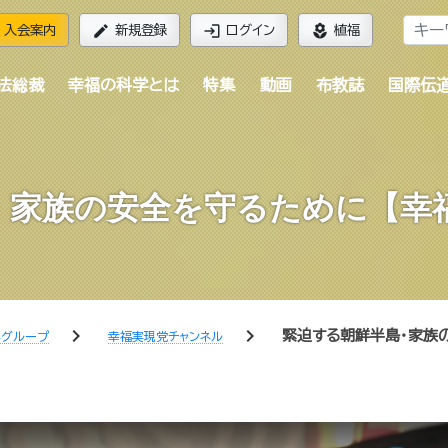
edit
login
local_florist
入会案内
新規登録
ログイン
植福
法総裁
幸福の科学とは
特集
動画
布教誌
国際伝
・家族の安全を守るために【幸福
chevron_right
chevron_right
緊迫する朝鮮半島・家族
学グループ
幸福実現党チャンネル