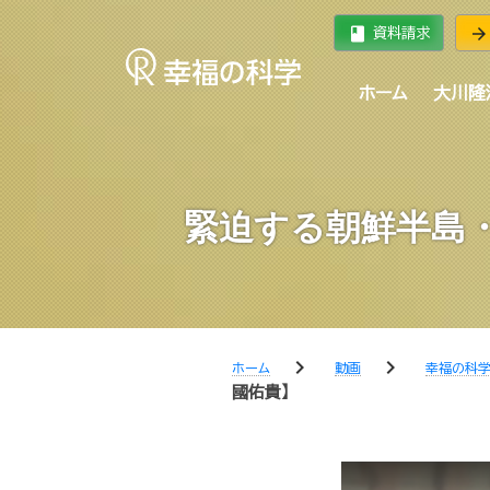
book
arrow_forward
資料請求
ホーム
大川隆
緊迫する朝鮮半島
chevron_right
chevron_right
ホーム
動画
幸福の科
國佑貴】