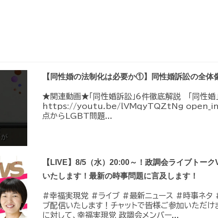
【同性婚の法制化は必要か①】同性婚訴訟の全体
★関連動画★「同性婚訴訟」6件徹底解説 「同性婚
https://youtu.be/lVMqyTQZtNg ope
点からLGBT問題...
【LIVE】8/5（水）20:00～！政調会ライブトーク
いたします！最新の時事問題に言及します！
#幸福実現党 #ライブ #最新ニュース #時事ネタ #
ブ配信いたします！チャットで皆様ご参加いただけ
に対して、幸福実現党 政調会メンバー...