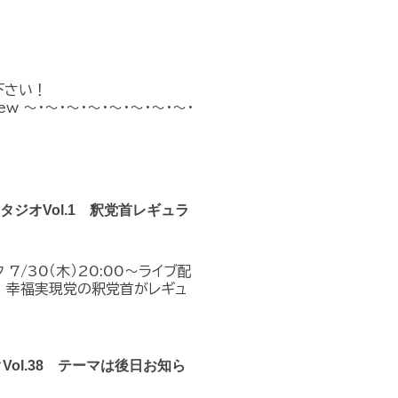
下さい！
n_new ～・～・～・～・～・～・～・～・
クスタジオVol.1 釈党首レギュラ
7/30（木）20:00～ライブ配
！幸福実現党の釈党首がレギュ
クVol.38 テーマは後日お知ら