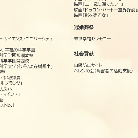
映画『二十歳に還りたい。』
映画『ドラゴン・ハート―霊界探訪
映画『影を売る女』
冠婚葬祭
ー・サイエンス・ユニバーシティ
来世幸福セレモニー
）
人 幸福の科学学園
社会貢献
科学学園那須本校
科学学園関西校
自殺防止サイト
科学大学(仮称/現在構想中)
ヘレンの会（障害者の活動支援）
経塾
てる幼児教育
ゼルプランV」
支援スクール
・マインド」
塾
スNo.1」