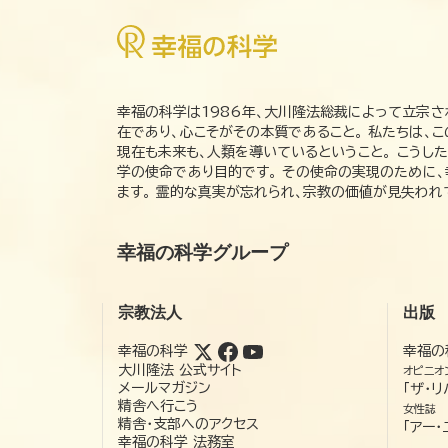
幸福の科学は1986年、大川隆法総裁によって立宗さ
在であり、心こそがその本質であること。 私たちは、
現在も未来も、人類を導いているということ。 こうし
学の使命であり目的です。 その使命の実現のために
ます。 霊的な真実が忘れられ、宗教の価値が見失わ
幸福の科学グループ
宗教法人
出版
幸福の科学
幸福の
大川隆法 公式サイト
オピニオ
メールマガジン
「ザ・リ
精舎へ行こう
女性誌
精舎・支部へのアクセス
「アー・
幸福の科学 法務室