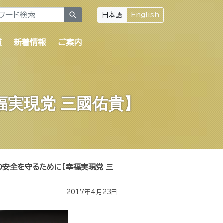
search
日本語
English
道
新着情報
ご案内
実現党 三國佑貴】
の安全を守るために【幸福実現党 三
2017年4月23日