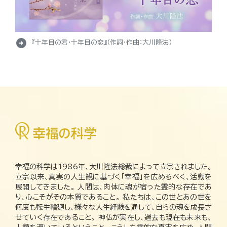
arrow_circle_right
『十年目の君・十年目の恋』（作詞・作曲：大川隆法）
幸福の科学は1986年、大川隆法総裁によって立宗されました。
立宗以来、真実の人生観に基づく「幸福」を広めるべく、活動を
展開してきました。 人間は、肉体に魂が宿った霊的な存在であ
り、心こそがその本質であること。 私たちは、この世とあの世を
何度も転生輪廻し、様々な人生経験を通して、自らの魂を成長さ
せていく存在であること。 神仏が実在し、過去も現在も未来も、