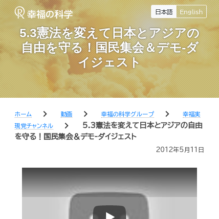
日本語
English
5.3憲法を変えて日本とアジアの
自由を守る！国民集会＆デモ-ダ
イジェスト
chevron_right
chevron_right
chevron_right
ホーム
動画
幸福の科学グループ
幸福実
chevron_right
5.3憲法を変えて日本とアジアの自由
現党チャンネル
を守る！国民集会＆デモ-ダイジェスト
2012年5月11日