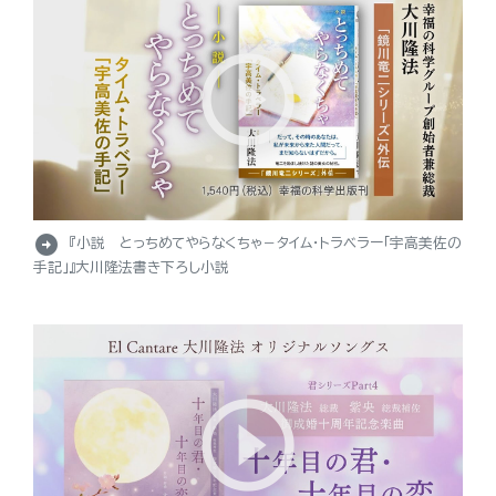
arrow_circle_right
『小説 とっちめてやらなくちゃ－タイム・トラベラー「宇高美佐の
手記」』大川隆法書き下ろし小説