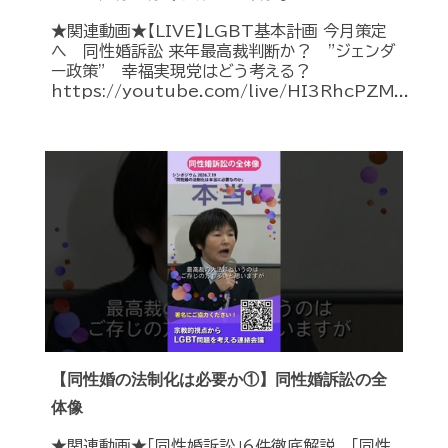
★関連動画★【LIVE】LGBT基本計画 今月策定
へ 同性婚訴訟 来年最高裁判断か？ ”ジェンダ
ー政策” 幸福実現党はどう考える？
https://youtube.com/live/HI3RhcPZM...
【同性婚の法制化は必要か①】同性婚訴訟の全
体像
★関連動画★「同性婚訴訟」6件徹底解説 「同性