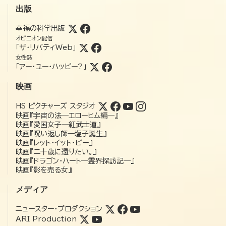
出版
幸福の科学出版
オピニオン配信
「ザ・リバティWeb」
女性誌
「アー・ユー・ハッピー?」
映画
HS ピクチャーズ スタジオ
映画『宇宙の法―エローヒム編―』
映画『愛国女子―紅武士道』
映画『呪い返し師—塩子誕生』
映画『レット・イット・ビー』
映画『二十歳に還りたい。』
映画『ドラゴン・ハート―霊界探訪記―』
映画『影を売る女』
メディア
ニュースター・プロダクション
ARI Production