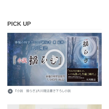
PICK UP
arrow_circle_right
『小説 揺らぎ』大川隆法書き下ろし小説