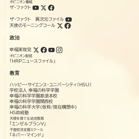
オピニオン番組
ザ・ファクト
ザ・ファクト 異次元ファイル
天使のモーニングコール
政治
幸福実現党
オピニオン配信
「HRPニュースファイル」
教育
ハッピー・サイエンス・ユニバーシティ（HSU）
学校法人 幸福の科学学園
幸福の科学学園那須本校
幸福の科学学園関西校
幸福の科学大学(仮称/現在構想中)
HS政経塾
天使を育てる幼児教育
「エンゼルプランV」
不登校児支援スクール
「ネバー・マインド」