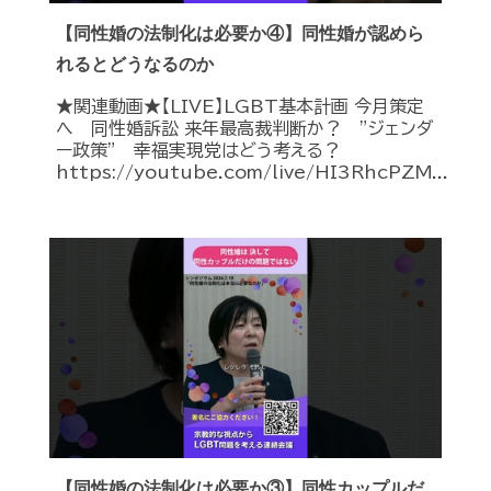
【同性婚の法制化は必要か④】同性婚が認めら
れるとどうなるのか
★関連動画★【LIVE】LGBT基本計画 今月策定
へ 同性婚訴訟 来年最高裁判断か？ ”ジェンダ
ー政策” 幸福実現党はどう考える？
https://youtube.com/live/HI3RhcPZM...
【同性婚の法制化は必要か③】同性カップルだ