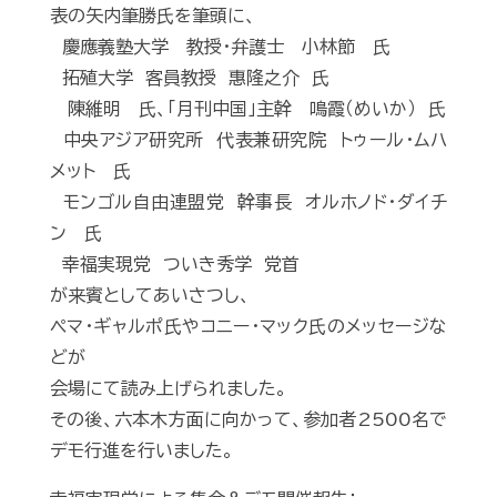
表の矢内筆勝氏を筆頭に、
慶應義塾大学 教授・弁護士 小林節 氏
拓殖大学 客員教授 惠隆之介 氏
陳維明 氏、「月刊中国」主幹 鳴霞（めいか） 氏
中央アジア研究所 代表兼研究院 トゥール・ムハ
メット 氏
モンゴル自由連盟党 幹事長 オルホノド･ダイチ
ン 氏
幸福実現党 ついき秀学 党首
が来賓としてあいさつし、
ペマ・ギャルポ氏やコニー・マック氏のメッセージな
どが
会場にて読み上げられました。
その後、六本木方面に向かって、参加者2500名で
デモ行進を行いました。