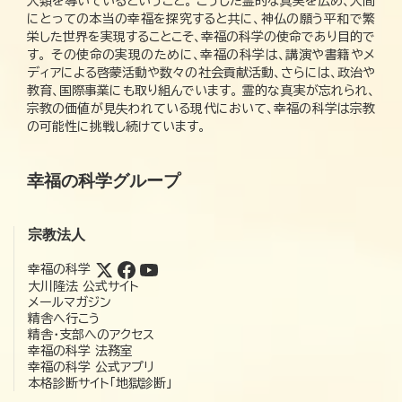
人類を導いているということ。 こうした霊的な真実を広め、人間
にとっての本当の幸福を探究すると共に、神仏の願う平和で繁
栄した世界を実現することこそ、幸福の科学の使命であり目的で
す。 その使命の実現のために、幸福の科学は、講演や書籍やメ
ディアによる啓蒙活動や数々の社会貢献活動、さらには、政治や
教育、国際事業にも取り組んでいます。 霊的な真実が忘れられ、
宗教の価値が見失われている現代において、幸福の科学は宗教
の可能性に挑戦し続けています。
幸福の科学グループ
宗教法人
幸福の科学
大川隆法 公式サイト
メールマガジン
精舎へ行こう
精舎・支部へのアクセス
幸福の科学 法務室
幸福の科学 公式アプリ
本格診断サイト「地獄診断」