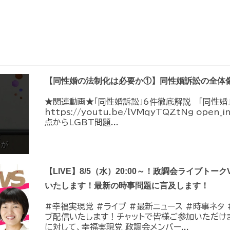
【同性婚の法制化は必要か①】同性婚訴訟の全体
★関連動画★「同性婚訴訟」6件徹底解説 「同性婚
https://youtu.be/lVMqyTQZtNg ope
点からLGBT問題...
【LIVE】8/5（水）20:00～！政調会ライブトーク
いたします！最新の時事問題に言及します！
#幸福実現党 #ライブ #最新ニュース #時事ネタ #
ブ配信いたします！チャットで皆様ご参加いただけ
に対して、幸福実現党 政調会メンバー...