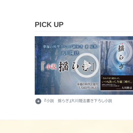
PICK UP
arrow_circle_right
『小説 揺らぎ』大川隆法書き下ろし小説