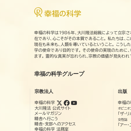
幸福の科学は1986年、大川隆法総裁によって立宗さ
在であり、心こそがその本質であること。 私たちは、
現在も未来も、人類を導いているということ。 こうし
学の使命であり目的です。 その使命の実現のために
ます。 霊的な真実が忘れられ、宗教の価値が見失わ
幸福の科学グループ
宗教法人
出版
幸福の科学
幸福の
大川隆法 公式サイト
オピニオ
メールマガジン
「ザ・リ
精舎へ行こう
女性誌
精舎・支部へのアクセス
「アー・
幸福の科学 法務室