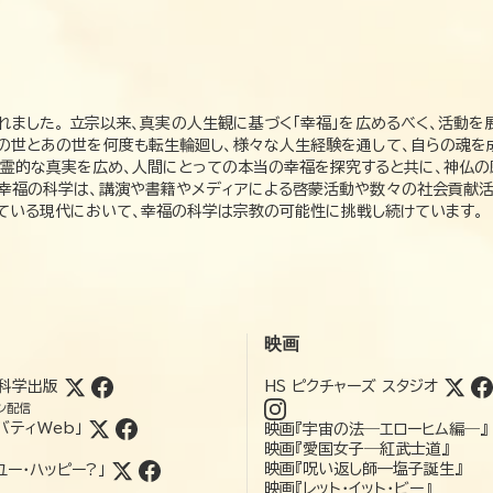
れました。 立宗以来、真実の人生観に基づく「幸福」を広めるべく、活動を
この世とあの世を何度も転生輪廻し、様々な人生経験を通して、自らの魂を
た霊的な真実を広め、人間にとっての本当の幸福を探究すると共に、神仏
、幸福の科学は、講演や書籍やメディアによる啓蒙活動や数々の社会貢献活
れている現代において、幸福の科学は宗教の可能性に挑戦し続けています。
映画
科学出版
HS ピクチャーズ スタジオ
ン配信
バティWeb」
映画『宇宙の法―エローヒム編―』
映画『愛国女子―紅武士道』
映画『呪い返し師—塩子誕生』
ユー・ハッピー?」
映画『レット・イット・ビー』