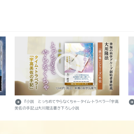
arrow_circle_right
arrow_circle_r
『小説 とっちめてやらなくちゃ－タイム・トラベラー「宇高
美佐の手記」』大川隆法書き下ろし小説