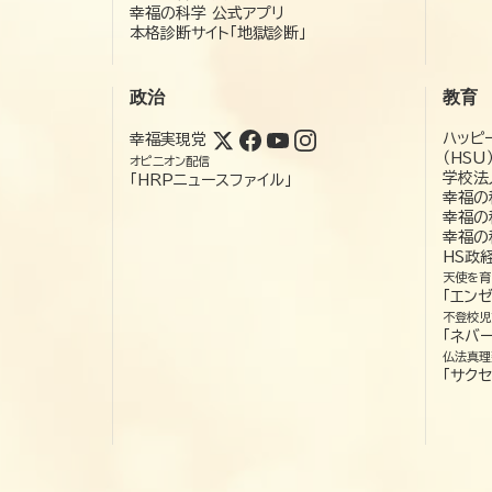
幸福の科学 公式アプリ
本格診断サイト「地獄診断」
政治
教育
ハッピ
幸福実現党
（HSU
オピニオン配信
学校法
「HRPニュースファイル」
幸福の
幸福の
幸福の
HS政
天使を育
「エン
不登校児
「ネバー
仏法真理
「サクセ