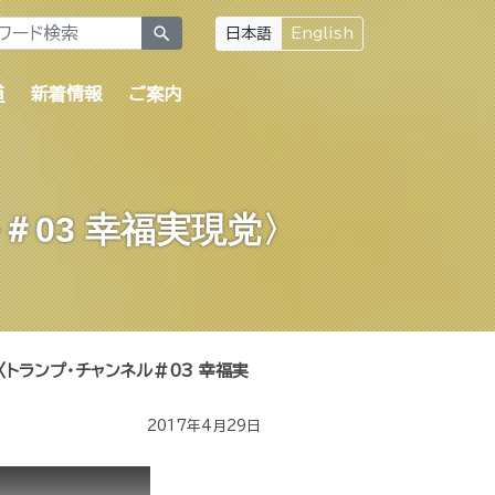
search
日本語
English
道
新着情報
ご案内
03 幸福実現党〉
トランプ・チャンネル＃03 幸福実
2017年4月29日