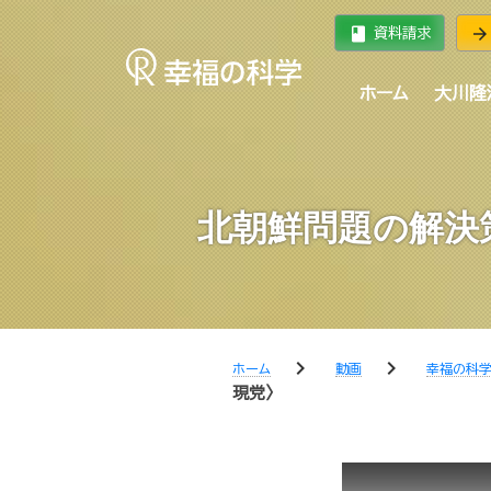
book
arrow_forward
資料請求
ホーム
大川隆
北朝鮮問題の解決
chevron_right
chevron_right
ホーム
動画
幸福の科
現党〉