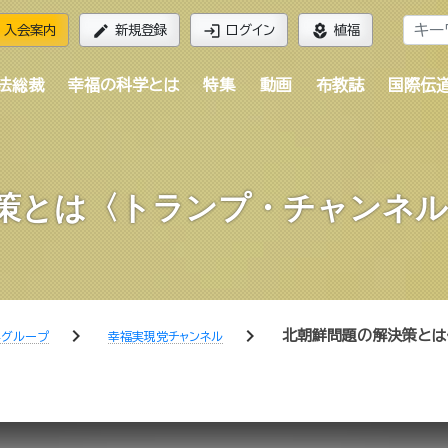
edit
login
local_florist
入会案内
新規登録
ログイン
植福
法総裁
幸福の科学とは
特集
動画
布教誌
国際伝
策とは〈トランプ・チャンネル＃
chevron_right
chevron_right
北朝鮮問題の解決策とは〈
学グループ
幸福実現党チャンネル