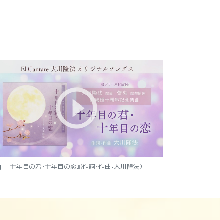
ight
『十年目の君・十年目の恋』（作詞・作曲：大川隆法）