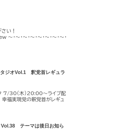
下さい！
n_new ～・～・～・～・～・～・～・～・
クスタジオVol.1 釈党首レギュラ
7/30（木）20:00～ライブ配
！幸福実現党の釈党首がレギュ
クVol.38 テーマは後日お知ら