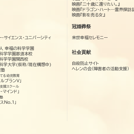
映画『二十歳に還りたい。』
映画『ドラゴン・ハート―霊界探訪
映画『影を売る女』
冠婚葬祭
ー・サイエンス・ユニバーシティ
来世幸福セレモニー
）
人 幸福の科学学園
社会貢献
科学学園那須本校
科学学園関西校
自殺防止サイト
科学大学(仮称/現在構想中)
ヘレンの会（障害者の活動支援）
経塾
てる幼児教育
ゼルプランV」
支援スクール
・マインド」
塾
スNo.1」