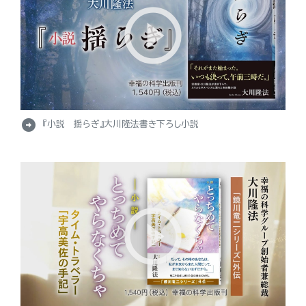
arrow_circle_right
『小説 揺らぎ』大川隆法書き下ろし小説