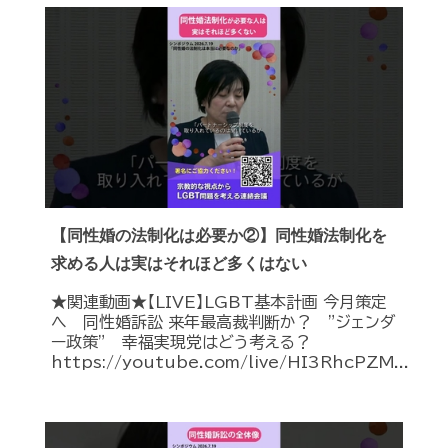
【同性婚の法制化は必要か②】同性婚法制化を
求める人は実はそれほど多くはない
★関連動画★【LIVE】LGBT基本計画 今月策定
へ 同性婚訴訟 来年最高裁判断か？ ”ジェンダ
ー政策” 幸福実現党はどう考える？
https://youtube.com/live/HI3RhcPZM...