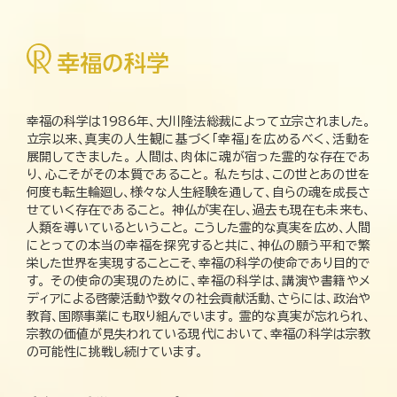
幸福の科学は1986年、大川隆法総裁によって立宗されました。
立宗以来、真実の人生観に基づく「幸福」を広めるべく、活動を
展開してきました。 人間は、肉体に魂が宿った霊的な存在であ
り、心こそがその本質であること。 私たちは、この世とあの世を
何度も転生輪廻し、様々な人生経験を通して、自らの魂を成長さ
せていく存在であること。 神仏が実在し、過去も現在も未来も、
人類を導いているということ。 こうした霊的な真実を広め、人間
にとっての本当の幸福を探究すると共に、神仏の願う平和で繁
栄した世界を実現することこそ、幸福の科学の使命であり目的で
す。 その使命の実現のために、幸福の科学は、講演や書籍やメ
ディアによる啓蒙活動や数々の社会貢献活動、さらには、政治や
教育、国際事業にも取り組んでいます。 霊的な真実が忘れられ、
宗教の価値が見失われている現代において、幸福の科学は宗教
の可能性に挑戦し続けています。