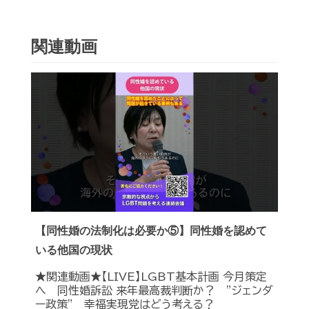
関連動画
【同性婚の法制化は必要か⑤】同性婚を認めて
いる他国の現状
★関連動画★【LIVE】LGBT基本計画 今月策定
へ 同性婚訴訟 来年最高裁判断か？ ”ジェンダ
ー政策” 幸福実現党はどう考える？