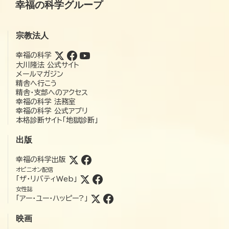
幸福の科学グループ
宗教法人
幸福の科学
大川隆法 公式サイト
メールマガジン
精舎へ行こう
精舎・支部へのアクセス
幸福の科学 法務室
幸福の科学 公式アプリ
本格診断サイト「地獄診断」
出版
幸福の科学出版
オピニオン配信
「ザ・リバティWeb」
女性誌
「アー・ユー・ハッピー?」
映画