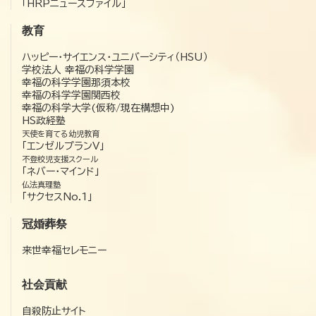
「HRPニュースファイル」
教育
ハッピー・サイエンス・ユニバーシティ（HSU）
学校法人 幸福の科学学園
幸福の科学学園那須本校
幸福の科学学園関西校
幸福の科学大学(仮称/現在構想中)
HS政経塾
天使を育てる幼児教育
「エンゼルプランV」
不登校児支援スクール
「ネバー・マインド」
仏法真理塾
「サクセスNo.1」
冠婚葬祭
来世幸福セレモニー
社会貢献
自殺防止サイト