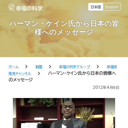
日本語
English
ハーマン・ケイン氏から日本の皆
様へのメッセージ
chevron_right
chevron_right
chevron_right
ホーム
動画
幸福の科学グループ
幸福実
chevron_right
ハーマン・ケイン氏から日本の皆様へ
現党チャンネル
のメッセージ
2012年4月6日