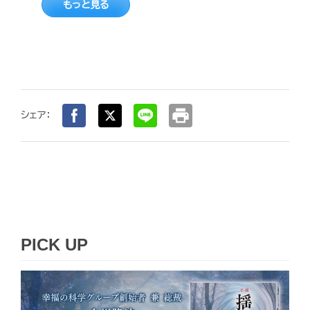
もっと見る
print
シェア：
PICK UP