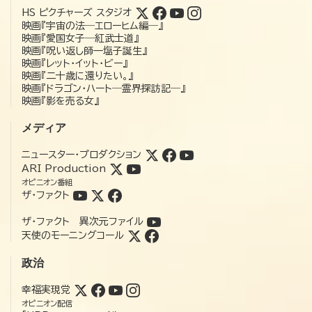
HS ピクチャーズ スタジオ
映画『宇宙の法―エローヒム編―』
映画『愛国女子―紅武士道』
映画『呪い返し師—塩子誕生』
映画『レット・イット・ビー』
映画『二十歳に還りたい。』
映画『ドラゴン・ハート―霊界探訪記―』
映画『影を売る女』
メディア
ニュースター・プロダクション
ARI Production
オピニオン番組
ザ・ファクト
ザ・ファクト 異次元ファイル
天使のモーニングコール
政治
幸福実現党
オピニオン配信