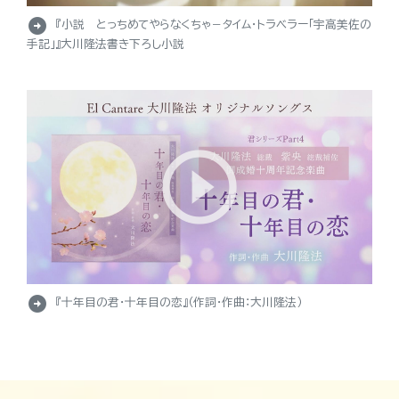
arrow_circle_right
『小説 とっちめてやらなくちゃ－タイム・トラベラー「宇高美佐の
手記」』大川隆法書き下ろし小説
arrow_circle_right
『十年目の君・十年目の恋』（作詞・作曲：大川隆法）