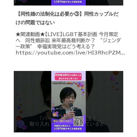
【同性婚の法制化は必要か③】同性カップルだ
けの問題ではない
★関連動画★【LIVE】LGBT基本計画 今月策定
へ 同性婚訴訟 来年最高裁判断か？ ”ジェンダ
ー政策” 幸福実現党はどう考える？
https://youtube.com/live/HI3RhcPZM...