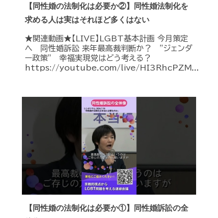
【同性婚の法制化は必要か②】同性婚法制化を
求める人は実はそれほど多くはない
★関連動画★【LIVE】LGBT基本計画 今月策定
へ 同性婚訴訟 来年最高裁判断か？ ”ジェンダ
ー政策” 幸福実現党はどう考える？
https://youtube.com/live/HI3RhcPZM...
【同性婚の法制化は必要か①】同性婚訴訟の全