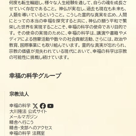
何度も転生輪廻し、様々な人生経験を通して、自らの魂を成長さ
せていく存在であること。 神仏が実在し、過去も現在も未来も、
人類を導いているということ。 こうした霊的な真実を広め、人間
にとっての本当の幸福を探究すると共に、神仏の願う平和で繁
栄した世界を実現することこそ、幸福の科学の使命であり目的で
す。 その使命の実現のために、幸福の科学は、講演や書籍やメ
ディアによる啓蒙活動や数々の社会貢献活動、さらには、政治や
教育、国際事業にも取り組んでいます。 霊的な真実が忘れられ、
宗教の価値が見失われている現代において、幸福の科学は宗教
の可能性に挑戦し続けています。
幸福の科学グループ
宗教法人
幸福の科学
大川隆法 公式サイト
メールマガジン
精舎へ行こう
精舎・支部へのアクセス
幸福の科学 法務室