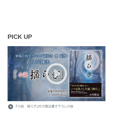
PICK UP
arrow_circle_right
『小説 揺らぎ』大川隆法書き下ろし小説