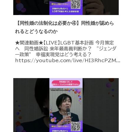
【同性婚の法制化は必要か④】同性婚が認めら
れるとどうなるのか
★関連動画★【LIVE】LGBT基本計画 今月策定
へ 同性婚訴訟 来年最高裁判断か？ ”ジェンダ
ー政策” 幸福実現党はどう考える？
https://youtube.com/live/HI3RhcPZM...