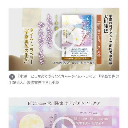
arrow_circle_right
『小説 とっちめてやらなくちゃ－タイム・トラベラー「宇高美佐の
手記」』大川隆法書き下ろし小説