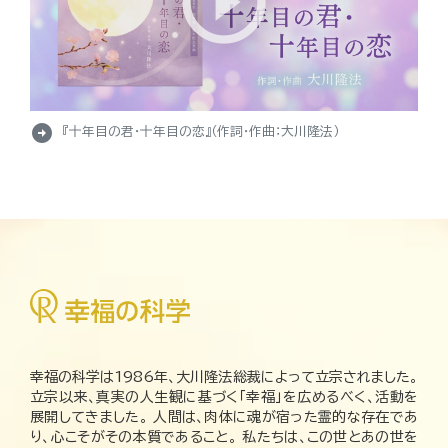
arrow_circle_right
『十年目の君・十年目の恋』（作詞・作曲：大川隆法）
幸福の科学は1986年、大川隆法総裁によって立宗されました。
立宗以来、真実の人生観に基づく「幸福」を広めるべく、活動を
展開してきました。 人間は、肉体に魂が宿った霊的な存在であ
り、心こそがその本質であること。 私たちは、この世とあの世を