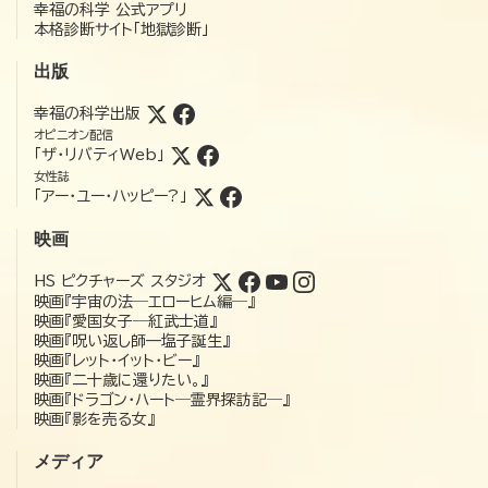
幸福の科学 公式アプリ
本格診断サイト「地獄診断」
出版
幸福の科学出版
オピニオン配信
「ザ・リバティWeb」
女性誌
「アー・ユー・ハッピー?」
映画
HS ピクチャーズ スタジオ
映画『宇宙の法―エローヒム編―』
映画『愛国女子―紅武士道』
映画『呪い返し師—塩子誕生』
映画『レット・イット・ビー』
映画『二十歳に還りたい。』
映画『ドラゴン・ハート―霊界探訪記―』
映画『影を売る女』
メディア