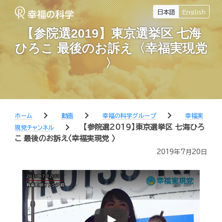
日本語
English
【参院選2019】東京選挙区 七海
ひろこ 最後のお訴え〈幸福実現党
〉
chevron_right
chevron_right
chevron_right
ホーム
動画
幸福の科学グループ
幸福実
chevron_right
【参院選2019】東京選挙区 七海ひろ
現党チャンネル
こ 最後のお訴え〈幸福実現党 〉
2019年7月20日