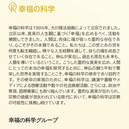
幸福の科学は1986年、大川隆法総裁によって立宗されました。
立宗以来、真実の人生観に基づく「幸福」を広めるべく、活動を
展開してきました。 人間は、肉体に魂が宿った霊的な存在であ
り、心こそがその本質であること。 私たちは、この世とあの世を
何度も転生輪廻し、様々な人生経験を通して、自らの魂を成長さ
せていく存在であること。 神仏が実在し、過去も現在も未来も、
人類を導いているということ。 こうした霊的な真実を広め、人間
にとっての本当の幸福を探究すると共に、神仏の願う平和で繁
栄した世界を実現することこそ、幸福の科学の使命であり目的で
す。 その使命の実現のために、幸福の科学は、講演や書籍やメ
ディアによる啓蒙活動や数々の社会貢献活動、さらには、政治や
教育、国際事業にも取り組んでいます。 霊的な真実が忘れられ、
宗教の価値が見失われている現代において、幸福の科学は宗教
の可能性に挑戦し続けています。
幸福の科学グループ