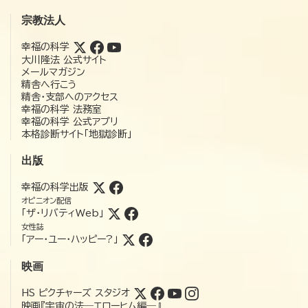
宗教法人
幸福の科学
大川隆法 公式サイト
メールマガジン
精舎へ行こう
精舎・支部へのアクセス
幸福の科学 法務室
幸福の科学 公式アプリ
本格診断サイト「地獄診断」
出版
幸福の科学出版
オピニオン配信
「ザ・リバティWeb」
女性誌
「アー・ユー・ハッピー?」
映画
HS ピクチャーズ スタジオ
映画『宇宙の法―エローヒム編―』