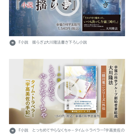
arrow_circle_right
『小説 揺らぎ』大川隆法書き下ろし小説
arrow_circle_right
『小説 とっちめてやらなくちゃ－タイム・トラベラー「宇高美佐の