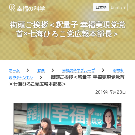
日本語
English
街頭ご挨拶＜釈量子 幸福実現党党
首×七海ひろこ党広報本部長＞
chevron_right
chevron_right
chevron_right
ホーム
動画
幸福の科学グループ
幸福実
chevron_right
街頭ご挨拶＜釈量子 幸福実現党党首
現党チャンネル
×七海ひろこ党広報本部長＞
2019年7月23日