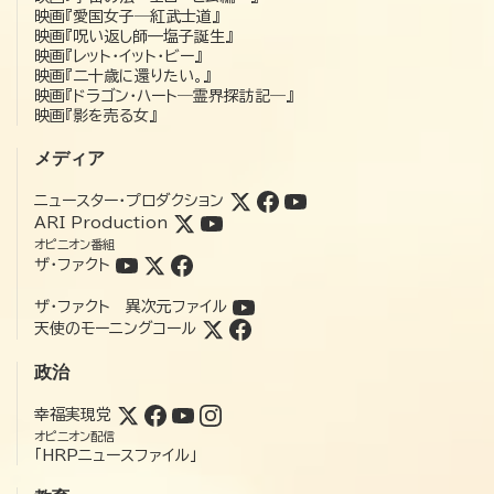
映画『愛国女子―紅武士道』
映画『呪い返し師—塩子誕生』
映画『レット・イット・ビー』
映画『二十歳に還りたい。』
映画『ドラゴン・ハート―霊界探訪記―』
映画『影を売る女』
メディア
ニュースター・プロダクション
ARI Production
オピニオン番組
ザ・ファクト
ザ・ファクト 異次元ファイル
天使のモーニングコール
政治
幸福実現党
オピニオン配信
「HRPニュースファイル」