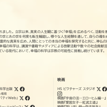
れました。 立宗以来、真実の人生観に基づく「幸福」を広めるべく、活動を
この世とあの世を何度も転生輪廻し、様々な人生経験を通して、自らの魂を
た霊的な真実を広め、人間にとっての本当の幸福を探究すると共に、神仏
、幸福の科学は、講演や書籍やメディアによる啓蒙活動や数々の社会貢献活
れている現代において、幸福の科学は宗教の可能性に挑戦し続けています。
映画
科学出版
HS ピクチャーズ スタジオ
ン配信
バティWeb」
映画『宇宙の法―エローヒム編―』
映画『愛国女子―紅武士道』
映画『呪い返し師—塩子誕生』
ユー・ハッピー?」