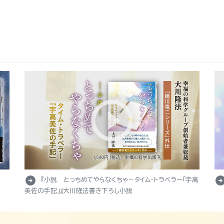
arrow_circle_right
arrow_circle_r
『小説 とっちめてやらなくちゃ－タイム・トラベラー「宇高
美佐の手記」』大川隆法書き下ろし小説