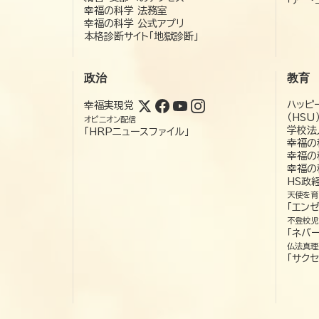
幸福の科学 法務室
幸福の科学 公式アプリ
本格診断サイト「地獄診断」
政治
教育
ハッピ
幸福実現党
（HSU
オピニオン配信
学校法
「HRPニュースファイル」
幸福の
幸福の
幸福の
HS政
天使を育
「エン
不登校児
「ネバー
仏法真理
「サクセ