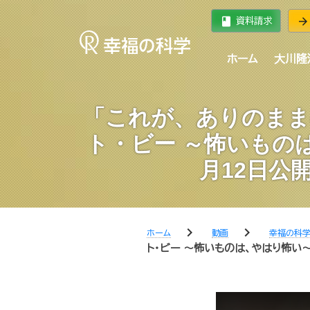
book
arrow_forward
資料請求
ホーム
大川隆
「これが、ありのまま
ト・ビー ～怖いもの
月12日公
chevron_right
chevron_right
ホーム
動画
幸福の科
ト・ビー ～怖いものは、やはり怖い～