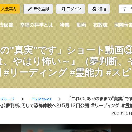
edit
login
local_florist
入会案内
新規登録
ログイン
植福
法総裁
幸福の科学とは
特集
動画
布教誌
国際伝
の"真実"です」ショート動画
は、やはり怖い～』（夢判断、
開 #リーディング #霊能力 #ス
chevron_right
chevron_right
「これが、ありのままの"真実"で
学グループ
HS Movies
』（夢判断、そして恐怖体験へ２）5月12日公開 #リーディング #霊
2023年5月