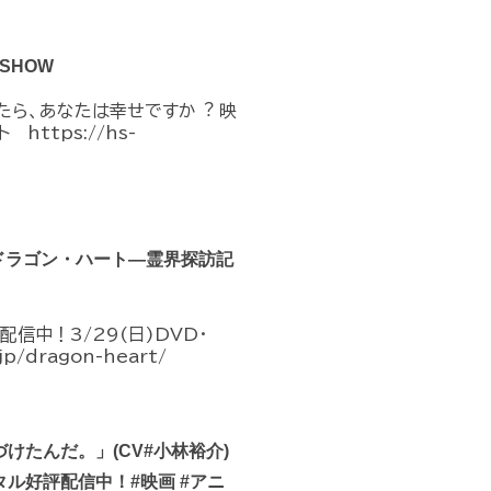
SHOW
たら、あなたは幸せですか︖ 映
式サイト https://hs-
『ドラゴン・ハート―霊界探訪記
信中！3/29(日)DVD・
jp/dragon-heart/
けたんだ。」(CV#小林裕介)
ル好評配信中！#映画 #アニ