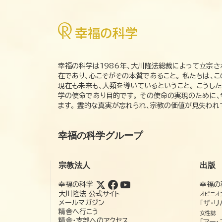
幸福の科学は1986年、大川隆法総裁によって立宗さ
在であり、心こそがその本質であること。 私たちは、
現在も未来も、人類を導いているということ。 こうし
学の使命であり目的です。 その使命の実現のために
ます。 霊的な真実が忘れられ、宗教の価値が見失わ
幸福の科学グループ
宗教法人
出版
幸福の科学
幸福の
大川隆法 公式サイト
オピニオ
メールマガジン
「ザ・リ
精舎へ行こう
女性誌
精舎・支部へのアクセス
「アー・