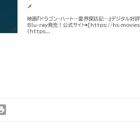
メ
映画『ドラゴン・ハート―霊界探訪記―』デジタル好評配
Blu-ray発売！公式サイト▶︎[https://hs-movies.
(https...
int