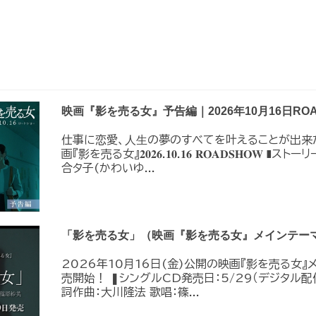
映画『影を売る女』予告編｜2026年10月16日ROA
仕事に恋愛、⼈⽣の夢のすべてを叶えることが出来
画『影を売る女』𝟐𝟎𝟐𝟔.𝟏𝟎.𝟏𝟔 𝐑𝐎𝐀𝐃𝐒𝐇
合タ子(かわいゆ...
「影を売る女」（映画『影を売る女』メインテーマ）
2026年10月16日(金)公開の映画『影を売る女』
売開始！ ❚シングルCD発売日：5/29（デジタル配信
詞作曲：大川隆法 歌唱：篠...