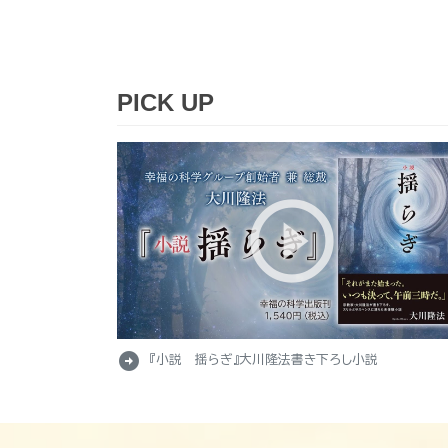
PICK UP
arrow_circle_right
『小説 揺らぎ』大川隆法書き下ろし小説