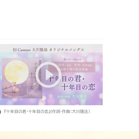
ight
『十年目の君・十年目の恋』（作詞・作曲：大川隆法）