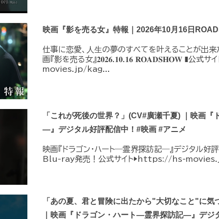
映画『影を売る女』特報｜2026年10月16日ROAD
仕事に恋愛、⼈⽣の夢のすべてを叶えることが出来
画『影を売る女』𝟐𝟎𝟐𝟔.𝟏𝟎.𝟏𝟔 𝐑𝐎𝐀𝐃𝐒𝐇𝐎𝐖 ❚公
movies.jp/kag...
「これが死後の世界？」(CV#廣瀬千夏) ｜映画
―』デジタル好評配信中！#映画 #アニメ
映画『ドラゴン・ハート―霊界探訪記―』デジタル好評配
Blu-ray発売！公式サイト▶︎https://hs-movies.
「あの夏、君と冒険に出たから"大切なこと"に気づ
｜映画『ドラゴン・ハート―霊界探訪記―』デジタ