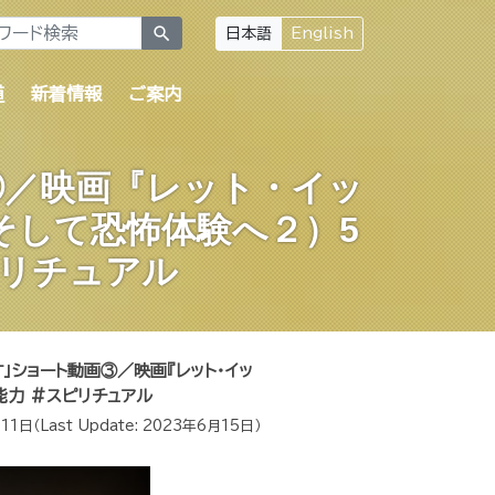
search
日本語
English
道
新着情報
ご案内
③／映画『レット・イッ
そして恐怖体験へ２）5
ピリチュアル
す」ショート動画③／映画『レット・イッ
能力 #スピリチュアル
11日
（Last Update:
2023年6月15日
）