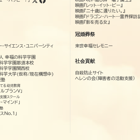
映画『レット・イット・ビー』
映画『二十歳に還りたい。』
映画『ドラゴン・ハート―霊界探訪
映画『影を売る女』
冠婚葬祭
ー・サイエンス・ユニバーシティ
来世幸福セレモニー
）
人 幸福の科学学園
社会貢献
科学学園那須本校
科学学園関西校
自殺防止サイト
科学大学(仮称/現在構想中)
ヘレンの会（障害者の活動支援）
経塾
てる幼児教育
ゼルプランV」
支援スクール
・マインド」
塾
スNo.1」