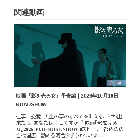
関連動画
映画『影を売る女』予告編｜2026年10月16日
ROADSHOW
仕事に恋愛、⼈⽣の夢のすべてを叶えることが出
来たら、あなたは幸せですか︖ 映画『影を売る
女』𝟐𝟎𝟐𝟔.𝟏𝟎.𝟏𝟔 𝐑𝐎𝐀𝐃𝐒𝐇𝐎𝐖 ❚ストーリー都内の広
告代理店に勤める河合タ子(かわいゆ...