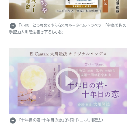
arrow_circle_right
『小説 とっちめてやらなくちゃ－タイム・トラベラー「宇高美佐の
手記」』大川隆法書き下ろし小説
arrow_circle_right
『十年目の君・十年目の恋』（作詞・作曲：大川隆法）