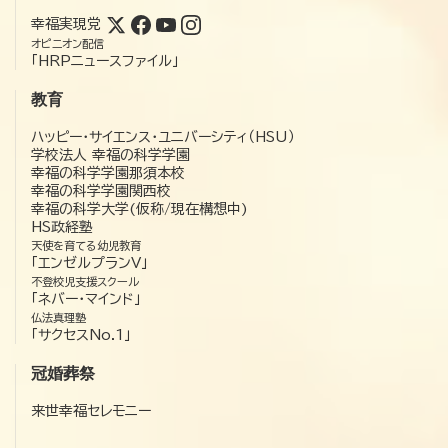
幸福実現党
オピニオン配信
「HRPニュースファイル」
教育
ハッピー・サイエンス・ユニバーシティ（HSU）
学校法人 幸福の科学学園
幸福の科学学園那須本校
幸福の科学学園関西校
幸福の科学大学(仮称/現在構想中)
HS政経塾
天使を育てる幼児教育
「エンゼルプランV」
不登校児支援スクール
「ネバー・マインド」
仏法真理塾
「サクセスNo.1」
冠婚葬祭
来世幸福セレモニー