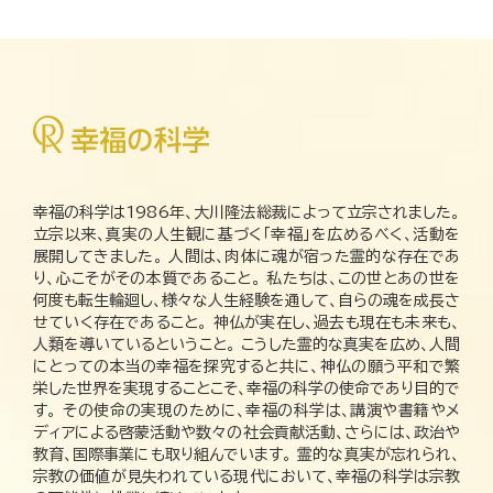
幸福の科学は1986年、大川隆法総裁によって立宗されました。
立宗以来、真実の人生観に基づく「幸福」を広めるべく、活動を
展開してきました。 人間は、肉体に魂が宿った霊的な存在であ
り、心こそがその本質であること。 私たちは、この世とあの世を
何度も転生輪廻し、様々な人生経験を通して、自らの魂を成長さ
せていく存在であること。 神仏が実在し、過去も現在も未来も、
人類を導いているということ。 こうした霊的な真実を広め、人間
にとっての本当の幸福を探究すると共に、神仏の願う平和で繁
栄した世界を実現することこそ、幸福の科学の使命であり目的で
す。 その使命の実現のために、幸福の科学は、講演や書籍やメ
ディアによる啓蒙活動や数々の社会貢献活動、さらには、政治や
教育、国際事業にも取り組んでいます。 霊的な真実が忘れられ、
宗教の価値が見失われている現代において、幸福の科学は宗教