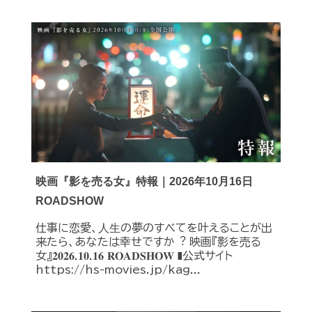
映画『影を売る女』特報｜2026年10月16日
ROADSHOW
仕事に恋愛、⼈⽣の夢のすべてを叶えることが出
来たら、あなたは幸せですか︖ 映画『影を売る
女』𝟐𝟎𝟐𝟔.𝟏𝟎.𝟏𝟔 𝐑𝐎𝐀𝐃𝐒𝐇𝐎𝐖 ❚公式サイト
https://hs-movies.jp/kag...