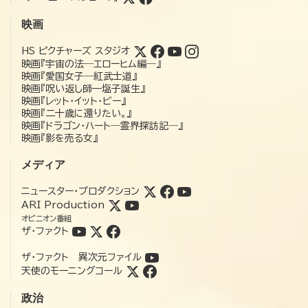
映画
HS ピクチャーズ スタジオ
映画『宇宙の法―エローヒム編―』
映画『愛国女子―紅武士道』
映画『呪い返し師—塩子誕生』
映画『レット・イット・ビー』
映画『二十歳に還りたい。』
映画『ドラゴン・ハート―霊界探訪記―』
映画『影を売る女』
メディア
ニュースター・プロダクション
ARI Production
オピニオン番組
ザ・ファクト
ザ・ファクト 異次元ファイル
天使のモーニングコール
政治