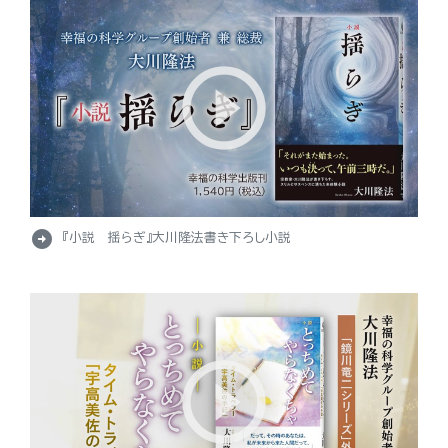
arrow_circle_right
『小説 揺らぎ』大川隆法書き下ろし小説