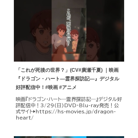
「これが死後の世界？」(CV#廣瀬千夏) ｜映画
『ドラゴン・ハート―霊界探訪記―』デジタル
好評配信中！#映画 #アニメ
映画『ドラゴン・ハート―霊界探訪記―』デジタル好
評配信中！3/29(日)DVD・Blu-ray発売！公
式サイト▶︎https://hs-movies.jp/dragon-
heart/