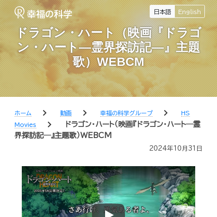
日本語
English
ドラゴン・ハート（映画『ドラゴ
ン・ハート―霊界探訪記―』主題
歌）WEBCM
chevron_right
chevron_right
chevron_right
ホーム
動画
幸福の科学グループ
HS
chevron_right
ドラゴン・ハート（映画『ドラゴン・ハート―霊
Movies
界探訪記―』主題歌）WEBCM
2024年10月31日