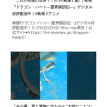
「これが死後の世界？」(CV#廣瀬千夏) ｜映画
『ドラゴン・ハート―霊界探訪記―』デジタル
好評配信中！#映画 #アニメ
映画『ドラゴン・ハート―霊界探訪記―』デジタル好
評配信中！3/29(日)DVD・Blu-ray発売！公
式サイト▶︎https://hs-movies.jp/dragon-
heart/
「あの夏、君と冒険に出たから"大切なこと"に