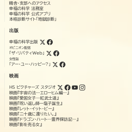
精舎・支部へのアクセス
幸福の科学 法務室
幸福の科学 公式アプリ
本格診断サイト「地獄診断」
出版
幸福の科学出版
オピニオン配信
「ザ・リバティWeb」
女性誌
「アー・ユー・ハッピー?」
映画
HS ピクチャーズ スタジオ
映画『宇宙の法―エローヒム編―』
映画『愛国女子―紅武士道』
映画『呪い返し師—塩子誕生』
映画『レット・イット・ビー』
映画『二十歳に還りたい。』
映画『ドラゴン・ハート―霊界探訪記―』
映画『影を売る女』