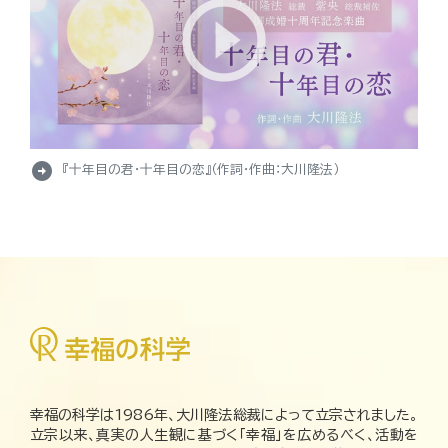
arrow_circle_right
『十年目の君・十年目の恋』（作詞・作曲：大川隆法）
幸福の科学は1986年、大川隆法総裁によって立宗されました。
立宗以来、真実の人生観に基づく「幸福」を広めるべく、活動を