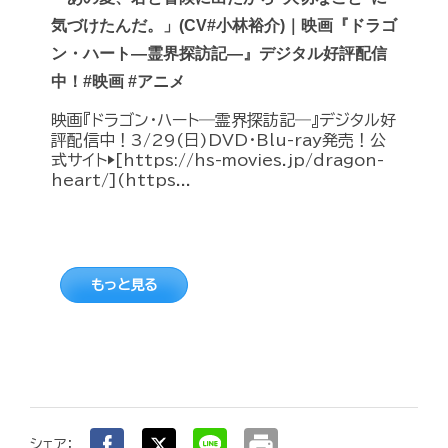
気づけたんだ。」(CV#小林裕介)｜映画『ドラゴ
ン・ハート―霊界探訪記―』デジタル好評配信
中！#映画 #アニメ
映画『ドラゴン・ハート―霊界探訪記―』デジタル好
評配信中！3/29(日)DVD・Blu-ray発売！公
式サイト▶︎[https://hs-movies.jp/dragon-
heart/](https...
もっと見る
print
シェア：