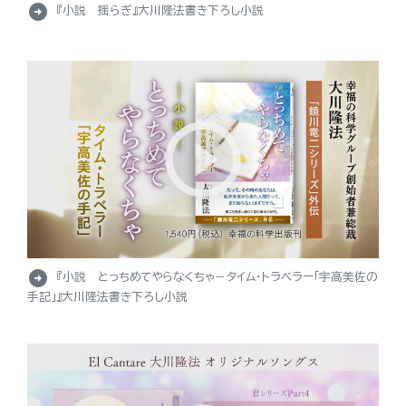
arrow_circle_right
『小説 揺らぎ』大川隆法書き下ろし小説
arrow_circle_right
『小説 とっちめてやらなくちゃ－タイム・トラベラー「宇高美佐の
手記」』大川隆法書き下ろし小説