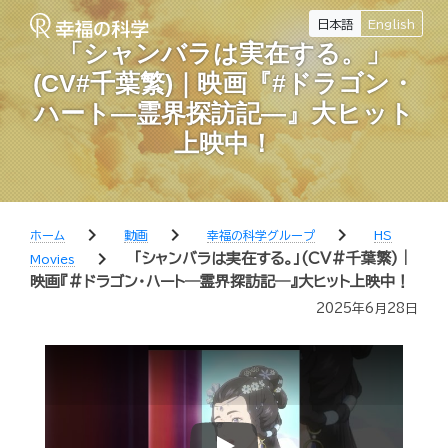
日本語
English
「シャンバラは実在する。」
(CV#千葉繁)｜映画『#ドラゴン・
ハート―霊界探訪記―』大ヒット
上映中！
chevron_right
chevron_right
chevron_right
ホーム
動画
幸福の科学グループ
HS
chevron_right
「シャンバラは実在する。」(CV#千葉繁)｜
Movies
映画『#ドラゴン・ハート―霊界探訪記―』大ヒット上映中！
2025年6月28日