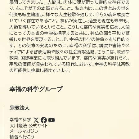
展開してきました。 人間は、肉体に魂が宿った霊的な存在であ
り、心こそがその本質であること。 私たちは、この世とあの世を
何度も転生輪廻し、様々な人生経験を通して、自らの魂を成長さ
せていく存在であること。 神仏が実在し、過去も現在も未来も、
人類を導いているということ。 こうした霊的な真実を広め、人間
にとっての本当の幸福を探究すると共に、神仏の願う平和で繁
栄した世界を実現することこそ、幸福の科学の使命であり目的で
す。 その使命の実現のために、幸福の科学は、講演や書籍やメ
ディアによる啓蒙活動や数々の社会貢献活動、さらには、政治や
教育、国際事業にも取り組んでいます。 霊的な真実が忘れられ、
宗教の価値が見失われている現代において、幸福の科学は宗教
の可能性に挑戦し続けています。
幸福の科学グループ
宗教法人
幸福の科学
大川隆法 公式サイト
メールマガジン
精舎へ行こう