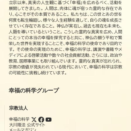
立宗以来、真実の人生観に基づく「幸福」を広めるべく、活動を
展開してきました。 人間は、肉体に魂が宿った霊的な存在であ
り、心こそがその本質であること。 私たちは、この世とあの世を
何度も転生輪廻し、様々な人生経験を通して、自らの魂を成長さ
せていく存在であること。 神仏が実在し、過去も現在も未来も、
人類を導いているということ。 こうした霊的な真実を広め、人間
にとっての本当の幸福を探究すると共に、神仏の願う平和で繁
栄した世界を実現することこそ、幸福の科学の使命であり目的で
す。 その使命の実現のために、幸福の科学は、講演や書籍やメ
ディアによる啓蒙活動や数々の社会貢献活動、さらには、政治や
教育、国際事業にも取り組んでいます。 霊的な真実が忘れられ、
宗教の価値が見失われている現代において、幸福の科学は宗教
の可能性に挑戦し続けています。
幸福の科学グループ
宗教法人
幸福の科学
大川隆法 公式サイト
メールマガジン