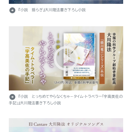
arrow_circle_right
『小説 揺らぎ』大川隆法書き下ろし小説
arrow_circle_right
『小説 とっちめてやらなくちゃ－タイム・トラベラー「宇高美佐の
手記」』大川隆法書き下ろし小説