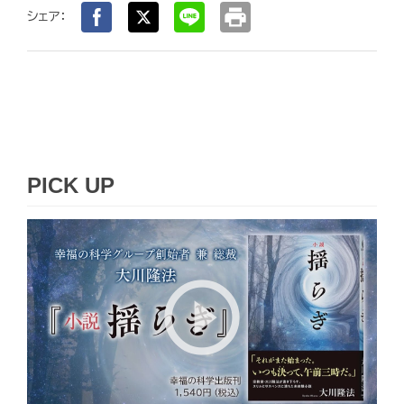
print
シェア：
PICK UP