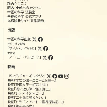
精舎へ行こう
精舎・支部へのアクセス
幸福の科学 法務室
幸福の科学 公式アプリ
本格診断サイト「地獄診断」
出版
幸福の科学出版
オピニオン配信
「ザ・リバティWeb」
女性誌
「アー・ユー・ハッピー?」
映画
HS ピクチャーズ スタジオ
映画『宇宙の法―エローヒム編―』
映画『愛国女子―紅武士道』
映画『呪い返し師—塩子誕生』
映画『レット・イット・ビー』
映画『二十歳に還りたい。』
映画『ドラゴン・ハート―霊界探訪記―』
映画『影を売る女』