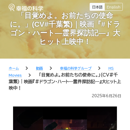
日本語
English
「目覚めよ。お前たちの使命
に。」(CV#千葉繁)｜映画『#ドラ
ゴン・ハート―霊界探訪記―』大
ヒット上映中！
chevron_right
chevron_right
chevron_right
ホーム
動画
幸福の科学グループ
HS
chevron_right
「目覚めよ。お前たちの使命に。」(CV#千
Movies
葉繁)｜映画『#ドラゴン・ハート―霊界探訪記―』大ヒット上
映中！
2025年6月26日