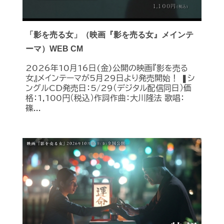
「影を売る女」（映画『影を売る女』メインテ
ーマ）WEB CM
2026年10月16日(金)公開の映画『影を売る
女』メインテーマが5月29日より発売開始！ ❚シ
ングルCD発売日：5/29（デジタル配信同日）価
格：1,100円（税込）作詞作曲：大川隆法 歌唱：
篠...