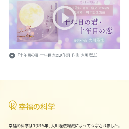
arrow_circle_right
『十年目の君・十年目の恋』（作詞・作曲：大川隆法）
幸福の科学は1986年、大川隆法総裁によって立宗されました。