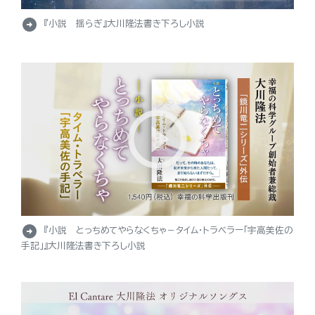
arrow_circle_right
『小説 揺らぎ』大川隆法書き下ろし小説
arrow_circle_right
『小説 とっちめてやらなくちゃ－タイム・トラベラー「宇高美佐の
手記」』大川隆法書き下ろし小説