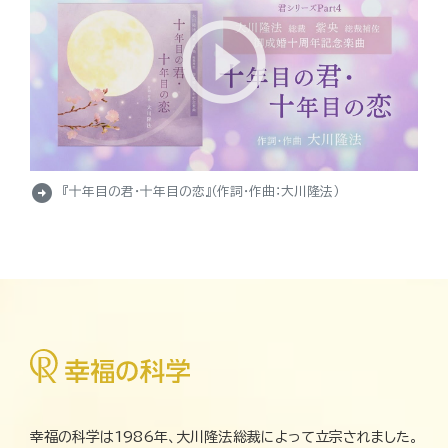
arrow_circle_right
『十年目の君・十年目の恋』（作詞・作曲：大川隆法）
幸福の科学は1986年、大川隆法総裁によって立宗されました。