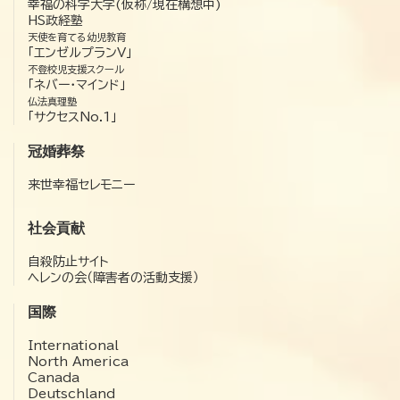
幸福の科学大学(仮称/現在構想中)
HS政経塾
天使を育てる幼児教育
「エンゼルプランV」
不登校児支援スクール
「ネバー・マインド」
仏法真理塾
「サクセスNo.1」
冠婚葬祭
来世幸福セレモニー
社会貢献
自殺防止サイト
ヘレンの会（障害者の活動支援）
国際
International
North America
Canada
Deutschland