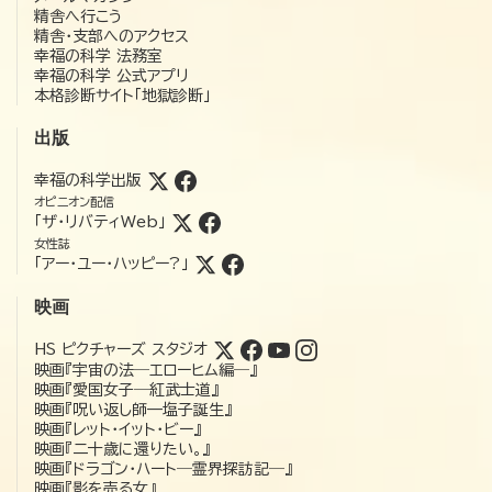
精舎へ行こう
精舎・支部へのアクセス
幸福の科学 法務室
幸福の科学 公式アプリ
本格診断サイト「地獄診断」
出版
幸福の科学出版
オピニオン配信
「ザ・リバティWeb」
女性誌
「アー・ユー・ハッピー?」
映画
HS ピクチャーズ スタジオ
映画『宇宙の法―エローヒム編―』
映画『愛国女子―紅武士道』
映画『呪い返し師—塩子誕生』
映画『レット・イット・ビー』
映画『二十歳に還りたい。』
映画『ドラゴン・ハート―霊界探訪記―』
映画『影を売る女』