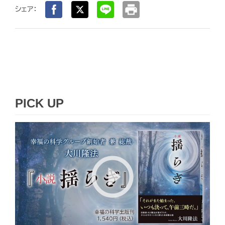
print
シェア：
PICK UP