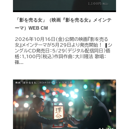
「影を売る女」（映画『影を売る女』メインテ
ーマ）WEB CM
2026年10月16日(金)公開の映画『影を売る
女』メインテーマが5月29日より発売開始！ ❚シ
ングルCD発売日：5/29（デジタル配信同日）価
格：1,100円（税込）作詞作曲：大川隆法 歌唱：
篠...