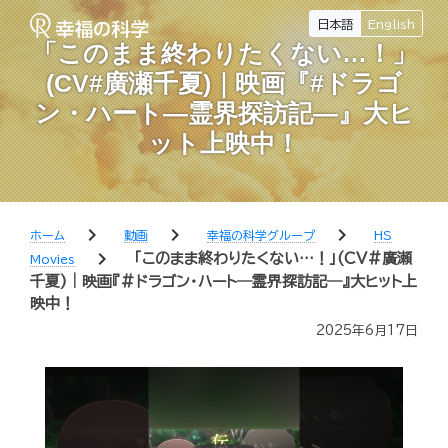
日本語
English
「このまま終わりたくない…！」
(CV#廣瀬千夏)｜映画『#ドラゴ
ン・ハート―霊界探訪記―』大ヒ
ット上映中！
chevron_right
chevron_right
chevron_right
ホーム
動画
幸福の科学グループ
HS
chevron_right
「このまま終わりたくない…！」(CV#廣瀬
Movies
千夏)｜映画『#ドラゴン・ハート―霊界探訪記―』大ヒット上
映中！
2025年6月17日