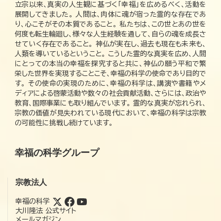
立宗以来、真実の人生観に基づく「幸福」を広めるべく、活動を
展開してきました。 人間は、肉体に魂が宿った霊的な存在であ
り、心こそがその本質であること。 私たちは、この世とあの世を
何度も転生輪廻し、様々な人生経験を通して、自らの魂を成長さ
せていく存在であること。 神仏が実在し、過去も現在も未来も、
人類を導いているということ。 こうした霊的な真実を広め、人間
にとっての本当の幸福を探究すると共に、神仏の願う平和で繁
栄した世界を実現することこそ、幸福の科学の使命であり目的で
す。 その使命の実現のために、幸福の科学は、講演や書籍やメ
ディアによる啓蒙活動や数々の社会貢献活動、さらには、政治や
教育、国際事業にも取り組んでいます。 霊的な真実が忘れられ、
宗教の価値が見失われている現代において、幸福の科学は宗教
の可能性に挑戦し続けています。
幸福の科学グループ
宗教法人
幸福の科学
大川隆法 公式サイト
メールマガジン