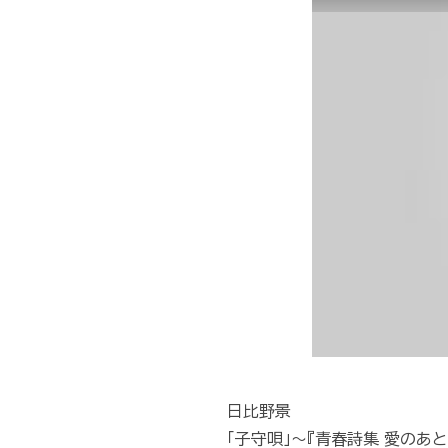
日比野景
「子守唄」～『青春詩集 愛のあ