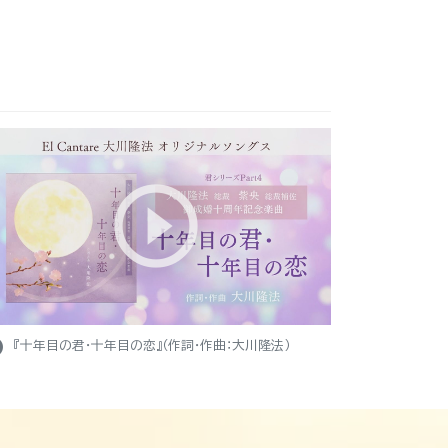
ight
『十年目の君・十年目の恋』（作詞・作曲：大川隆法）