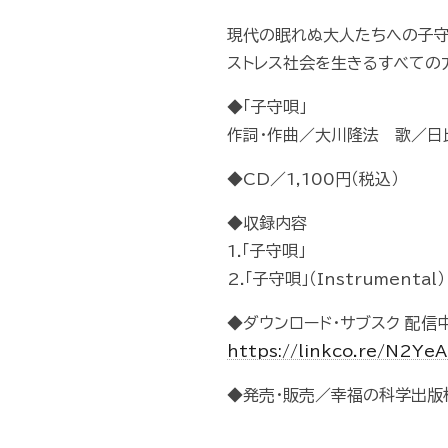
現代の眠れぬ大人たちへの子守
ストレス社会を生きるすべての
◆「子守唄」
作詞・作曲／大川隆法 歌／日
◆CD／1,100円（税込）
◆収録内容
1.「子守唄」
2.「子守唄」（Instrumental）
◆ダウンロード・サブスク 配信
https://linkco.re/N2Y
◆発売・販売／幸福の科学出版