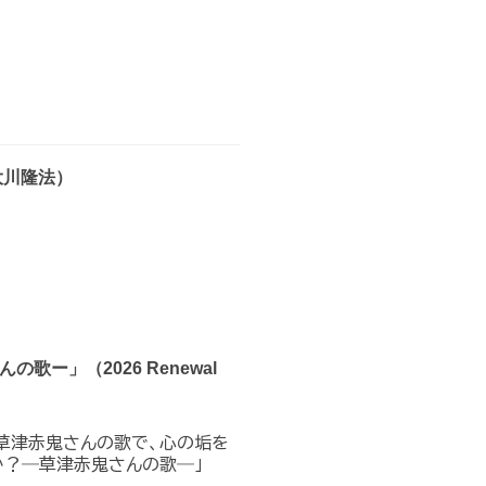
大川隆法）
ー」（2026 Renewal
✦草津赤鬼さんの歌で、心の垢を
か？―草津赤鬼さんの歌―」