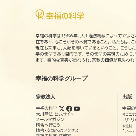
幸福の科学は1986年、大川隆法総裁によって立宗さ
在であり、心こそがその本質であること。 私たちは、
現在も未来も、人類を導いているということ。 こうし
学の使命であり目的です。 その使命の実現のために
ます。 霊的な真実が忘れられ、宗教の価値が見失わ
幸福の科学グループ
宗教法人
出版
幸福の科学
幸福の
大川隆法 公式サイト
オピニオ
メールマガジン
「ザ・リ
精舎へ行こう
女性誌
精舎・支部へのアクセス
「アー・