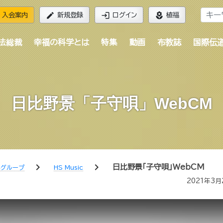
edit
login
local_florist
入会案内
新規登録
ログイン
植福
法総裁
幸福の科学とは
特集
動画
布教誌
国際伝
日比野景「子守唄」WebCM
chevron_right
chevron_right
日比野景「子守唄」WebCM
学グループ
HS Music
2021年3月