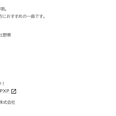
唄。
方におすすめの一曲です。
比野景
中！
open_in_new
eAPXP
株式会社