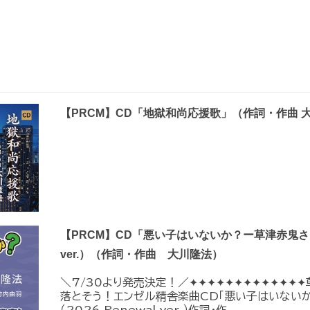
【PRCM】CD「地獄和尚応援歌」（作詞・作曲 
【PRCM】CD「悪い子はいないか？ー草津赤鬼さんの歌
ver.）（作詞・作曲 大川隆法）
＼7/30より発売決定！／✦✦✦✦✦✦✦✦✦✦✦✦
落とそう！エンゼル精舎楽曲CD「悪い子はいない
（2026 Renewal ver.）作詞・作...