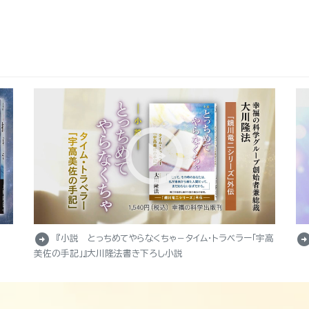
arrow_circle_right
arrow_circle_r
『小説 とっちめてやらなくちゃ－タイム・トラベラー「宇高
美佐の手記」』大川隆法書き下ろし小説