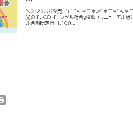
＼3/23より発売／+ﾟ ﾟ*｡＊⌒＊｡*ﾟ＊⌒＊ﾟ*｡
光の子。CD「『エンゼル精舎』校歌」（リニューアル版
ル合唱団定価：1,100...
int