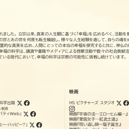
れました。 立宗以来、真実の人生観に基づく「幸福」を広めるべく、活動を
この世とあの世を何度も転生輪廻し、様々な人生経験を通して、自らの魂を
た霊的な真実を広め、人間にとっての本当の幸福を探究すると共に、神仏
、幸福の科学は、講演や書籍やメディアによる啓蒙活動や数々の社会貢献活
れている現代において、幸福の科学は宗教の可能性に挑戦し続けています。
映画
科学出版
HS ピクチャーズ スタジオ
ン配信
バティWeb」
映画『宇宙の法―エローヒム編―』
映画『愛国女子―紅武士道』
映画『呪い返し師—塩子誕生』
ユー・ハッピー?」