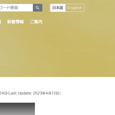
search
日本語
English
道
新着情報
ご案内
24日
（Last Update:
2023年4月12日
）