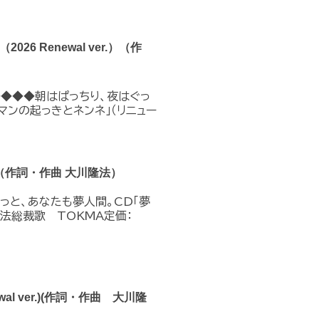
 Renewal ver.）（作
◆◆◆◆朝はぱっちり、夜はぐっ
マンの起っきとネンネ」（リニュー
r.）（作詞・作曲 大川隆法）
｡きっと、あなたも夢人間。CD「夢
川隆法総裁歌 TOKMA定価：
al ver.)(作詞・作曲 大川隆