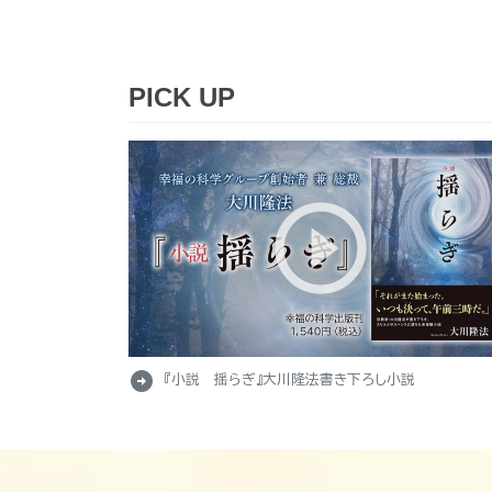
PICK UP
arrow_circle_right
『小説 揺らぎ』大川隆法書き下ろし小説