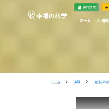
book
arrow_forward
資料請求
ホーム
大川隆
chevron_right
chevron_right
ホーム
動画
幸福の科