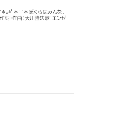
＊⌒＊｡*ﾟ＊⌒＊ぼくらはみんな、
）作詞・作曲：大川隆法歌：エンゼ