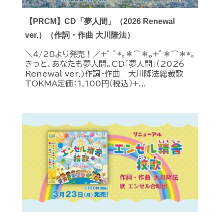
【PRCM】CD「夢人間」（2026 Renewal
ver.）（作詞・作曲 大川隆法）
＼4/28より発売！／+ﾟ ﾟ*｡＊⌒＊｡+ﾟ＊⌒＊*｡
きっと、あなたも夢人間。CD「夢人間」（2026
Renewal ver.)作詞・作曲 大川隆法総裁歌
TOKMA定価：1,100円（税込）+...