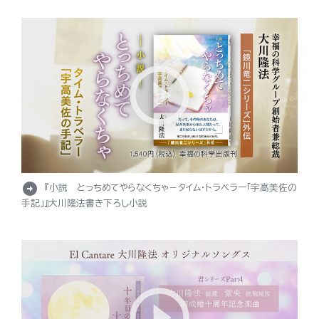
arrow_circle_right
『小説 とっちめてやらなくちゃ－タイム・トラベラー「宇高美佐の
手記」』大川隆法書き下ろし小説