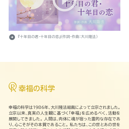
arrow_circle_right
『十年目の君・十年目の恋』（作詞・作曲：大川隆法）
幸福の科学は1986年、大川隆法総裁によって立宗されました。
立宗以来、真実の人生観に基づく「幸福」を広めるべく、活動を
展開してきました。 人間は、肉体に魂が宿った霊的な存在であ
り、心こそがその本質であること。 私たちは、この世とあの世を