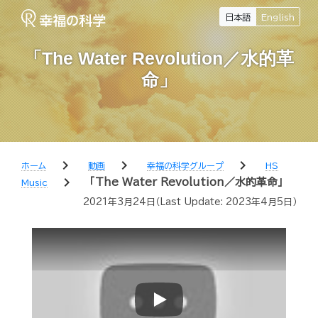
日本語
English
「The Water Revolution／水的革
命」
chevron_right
chevron_right
chevron_right
ホーム
動画
幸福の科学グループ
HS
chevron_right
「The Water Revolution／水的革命」
Music
2021年3月24日
（Last Update:
2023年4月5日
）
Play