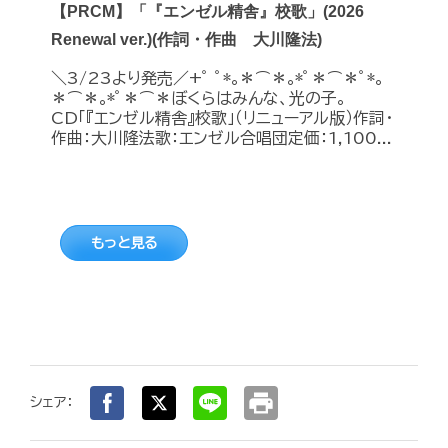
【PRCM】「『エンゼル精舎』校歌」(2026
Renewal ver.)(作詞・作曲 大川隆法)
＼3/23より発売／+ﾟ ﾟ*｡＊⌒＊｡*ﾟ＊⌒＊ﾟ*｡
＊⌒＊｡*ﾟ＊⌒＊ぼくらはみんな、光の子。
CD「『エンゼル精舎』校歌」（リニューアル版）作詞・
作曲：大川隆法歌：エンゼル合唱団定価：1,100...
もっと見る
print
シェア：