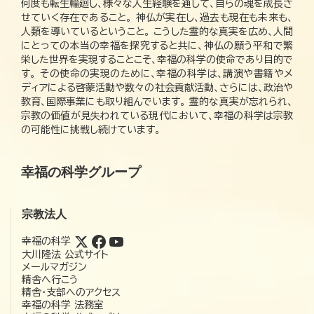
何度も転生輪廻し、様々な人生経験を通して、自らの魂を成長さ
せていく存在であること。 神仏が実在し、過去も現在も未来も、
人類を導いているということ。 こうした霊的な真実を広め、人間
にとっての本当の幸福を探究すると共に、神仏の願う平和で繁
栄した世界を実現することこそ、幸福の科学の使命であり目的で
す。 その使命の実現のために、幸福の科学は、講演や書籍やメ
ディアによる啓蒙活動や数々の社会貢献活動、さらには、政治や
教育、国際事業にも取り組んでいます。 霊的な真実が忘れられ、
宗教の価値が見失われている現代において、幸福の科学は宗教
の可能性に挑戦し続けています。
幸福の科学グループ
宗教法人
幸福の科学
大川隆法 公式サイト
メールマガジン
精舎へ行こう
精舎・支部へのアクセス
幸福の科学 法務室