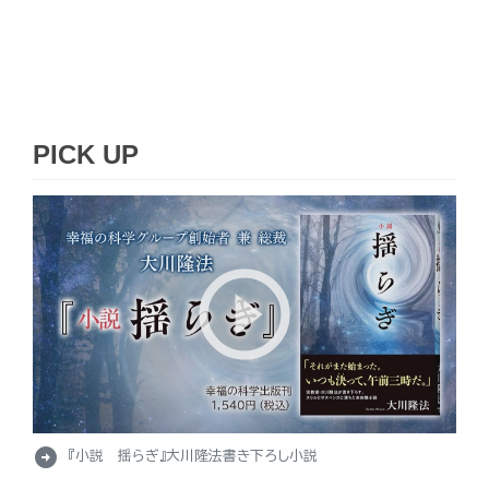
PICK UP
arrow_circle_right
『小説 揺らぎ』大川隆法書き下ろし小説