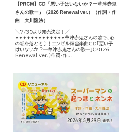
【PRCM】CD「悪い子はいないか？ー草津赤鬼
さんの歌ー」（2026 Renewal ver.）（作詞・作
曲 大川隆法）
＼7/30より発売決定！／
✦✦✦✦✦✦✦✦✦✦✦✦✦草津赤鬼さんの歌で、心
の垢を落とそう！エンゼル精舎楽曲CD「悪い子
はいないか？―草津赤鬼さんの歌―」（2026
Renewal ver.）作詞・作...