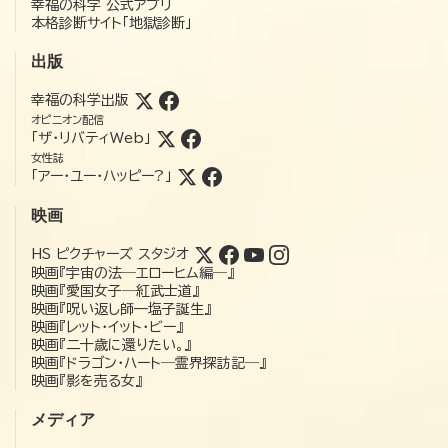
幸福の科学 公式アプリ
本格診断サイト「地獄診断」
出版
幸福の科学出版
オピニオン配信
「ザ・リバティWeb」
女性誌
「アー・ユー・ハッピー?」
映画
HS ピクチャーズ スタジオ
映画『宇宙の法―エローヒム編―』
映画『愛国女子―紅武士道』
映画『呪い返し師—塩子誕生』
映画『レット・イット・ビー』
映画『二十歳に還りたい。』
映画『ドラゴン・ハート―霊界探訪記―』
映画『影を売る女』
メディア