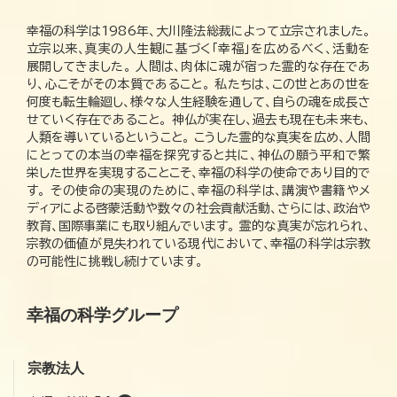
幸福の科学は1986年、大川隆法総裁によって立宗されました。
立宗以来、真実の人生観に基づく「幸福」を広めるべく、活動を
展開してきました。 人間は、肉体に魂が宿った霊的な存在であ
り、心こそがその本質であること。 私たちは、この世とあの世を
何度も転生輪廻し、様々な人生経験を通して、自らの魂を成長さ
せていく存在であること。 神仏が実在し、過去も現在も未来も、
人類を導いているということ。 こうした霊的な真実を広め、人間
にとっての本当の幸福を探究すると共に、神仏の願う平和で繁
栄した世界を実現することこそ、幸福の科学の使命であり目的で
す。 その使命の実現のために、幸福の科学は、講演や書籍やメ
ディアによる啓蒙活動や数々の社会貢献活動、さらには、政治や
教育、国際事業にも取り組んでいます。 霊的な真実が忘れられ、
宗教の価値が見失われている現代において、幸福の科学は宗教
の可能性に挑戦し続けています。
幸福の科学グループ
宗教法人