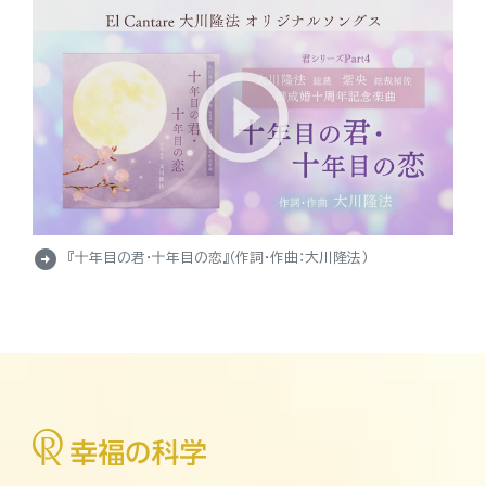
arrow_circle_right
『十年目の君・十年目の恋』（作詞・作曲：大川隆法）