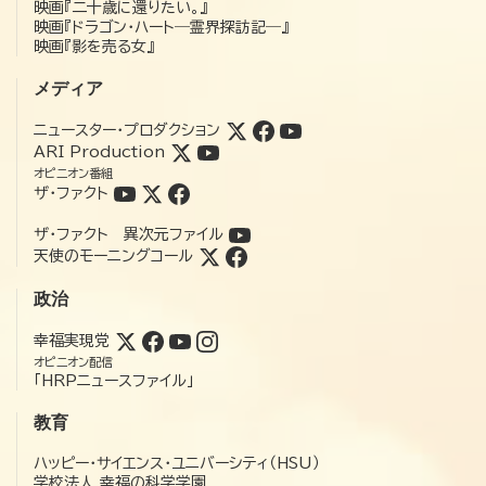
映画『二十歳に還りたい。』
映画『ドラゴン・ハート―霊界探訪記―』
映画『影を売る女』
メディア
ニュースター・プロダクション
ARI Production
オピニオン番組
ザ・ファクト
ザ・ファクト 異次元ファイル
天使のモーニングコール
政治
幸福実現党
オピニオン配信
「HRPニュースファイル」
教育
ハッピー・サイエンス・ユニバーシティ（HSU）
学校法人 幸福の科学学園