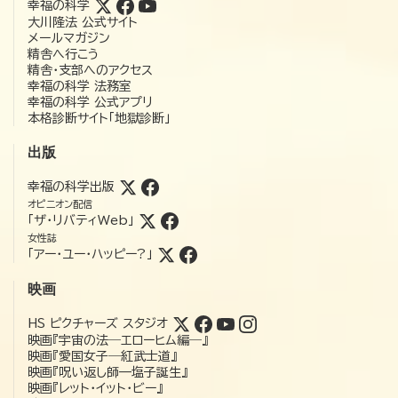
幸福の科学
大川隆法 公式サイト
メールマガジン
精舎へ行こう
精舎・支部へのアクセス
幸福の科学 法務室
幸福の科学 公式アプリ
本格診断サイト「地獄診断」
出版
幸福の科学出版
オピニオン配信
「ザ・リバティWeb」
女性誌
「アー・ユー・ハッピー?」
映画
HS ピクチャーズ スタジオ
映画『宇宙の法―エローヒム編―』
映画『愛国女子―紅武士道』
映画『呪い返し師—塩子誕生』
映画『レット・イット・ビー』