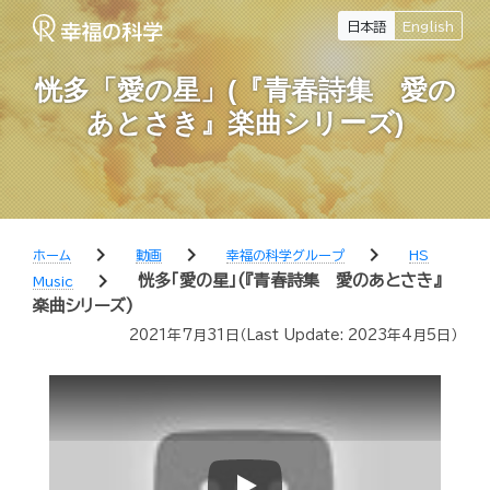
日本語
English
恍多「愛の星」(『青春詩集 愛の
あとさき』楽曲シリーズ)
chevron_right
chevron_right
chevron_right
ホーム
動画
幸福の科学グループ
HS
chevron_right
恍多「愛の星」(『青春詩集 愛のあとさき』
Music
楽曲シリーズ)
2021年7月31日
（Last Update:
2023年4月5日
）