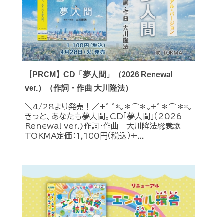
【PRCM】CD「夢人間」（2026 Renewal
ver.）（作詞・作曲 大川隆法）
＼4/28より発売！／+ﾟ ﾟ*｡＊⌒＊｡+ﾟ＊⌒＊*｡
きっと、あなたも夢人間。CD「夢人間」（2026
Renewal ver.)作詞・作曲 大川隆法総裁歌
TOKMA定価：1,100円（税込）+...