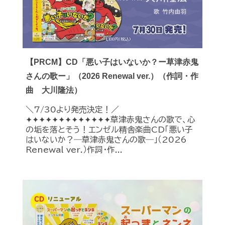
【PRCM】CD「悪い子はいないか？ー草津赤鬼
さんの歌ー」（2026 Renewal ver.）（作詞・作
曲 大川隆法）
＼7/30より発売決定！／
✦✦✦✦✦✦✦✦✦✦✦✦✦草津赤鬼さんの歌で、心
の垢を落とそう！エンゼル精舎楽曲CD「悪い子
はいないか？―草津赤鬼さんの歌―」（2026
Renewal ver.）作詞・作...