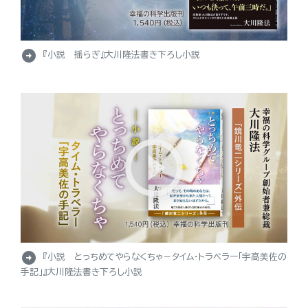
arrow_circle_right
『小説 揺らぎ』大川隆法書き下ろし小説
arrow_circle_right
『小説 とっちめてやらなくちゃ－タイム・トラベラー「宇高美佐の
手記」』大川隆法書き下ろし小説