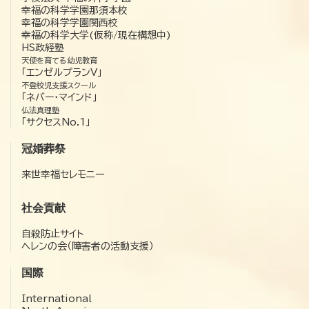
幸福の科学学園那須本校
幸福の科学学園関西校
幸福の科学大学(仮称/現在構想中)
HS政経塾
天使を育てる幼児教育
「エンゼルプランV」
不登校児支援スクール
「ネバー・マインド」
仏法真理塾
「サクセスNo.1」
冠婚葬祭
来世幸福セレモニー
社会貢献
自殺防止サイト
ヘレンの会（障害者の活動支援）
国際
International