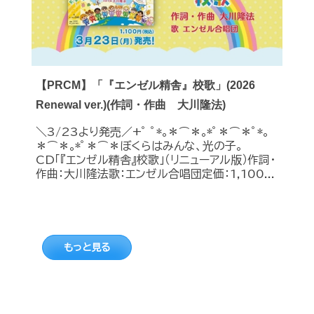
【PRCM】「『エンゼル精舎』校歌」(2026
Renewal ver.)(作詞・作曲 大川隆法)
＼3/23より発売／+ﾟ ﾟ*｡＊⌒＊｡*ﾟ＊⌒＊ﾟ*｡
＊⌒＊｡*ﾟ＊⌒＊ぼくらはみんな、光の子。
CD「『エンゼル精舎』校歌」（リニューアル版）作詞・
作曲：大川隆法歌：エンゼル合唱団定価：1,100...
もっと見る