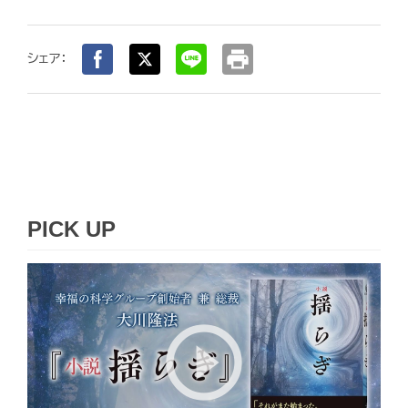
print
シェア：
PICK UP