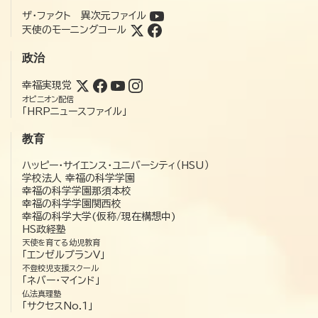
ザ・ファクト 異次元ファイル
天使のモーニングコール
政治
幸福実現党
オピニオン配信
「HRPニュースファイル」
教育
ハッピー・サイエンス・ユニバーシティ（HSU）
学校法人 幸福の科学学園
幸福の科学学園那須本校
幸福の科学学園関西校
幸福の科学大学(仮称/現在構想中)
HS政経塾
天使を育てる幼児教育
「エンゼルプランV」
不登校児支援スクール
「ネバー・マインド」
仏法真理塾
「サクセスNo.1」