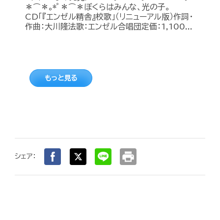
＊⌒＊｡*ﾟ＊⌒＊ぼくらはみんな、光の子。
CD「『エンゼル精舎』校歌」（リニューアル版）作詞・
作曲：大川隆法歌：エンゼル合唱団定価：1,100...
もっと見る
print
シェア：