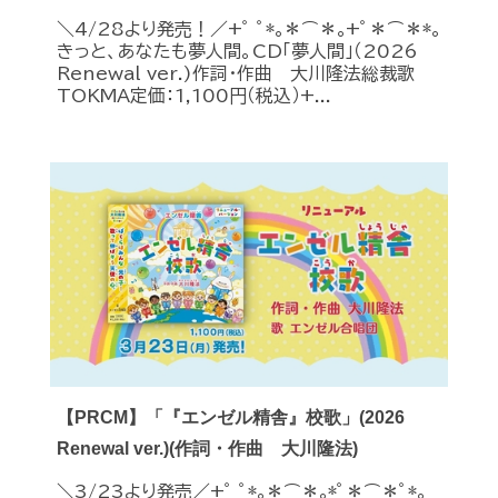
＼4/28より発売！／+ﾟ ﾟ*｡＊⌒＊｡+ﾟ＊⌒＊*｡
きっと、あなたも夢人間。CD「夢人間」（2026
Renewal ver.)作詞・作曲 大川隆法総裁歌
TOKMA定価：1,100円（税込）+...
【PRCM】「『エンゼル精舎』校歌」(2026
Renewal ver.)(作詞・作曲 大川隆法)
＼3/23より発売／+ﾟ ﾟ*｡＊⌒＊｡*ﾟ＊⌒＊ﾟ*｡