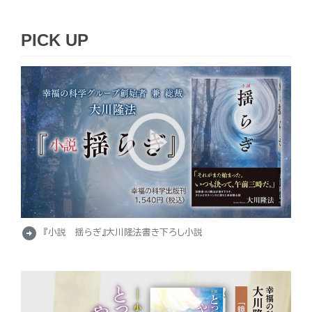
PICK UP
arrow_circle_right
『小説 揺らぎ』大川隆法書き下ろし小説