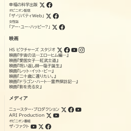
幸福の科学出版
オピニオン配信
「ザ・リバティWeb」
女性誌
「アー・ユー・ハッピー?」
映画
HS ピクチャーズ スタジオ
映画『宇宙の法―エローヒム編―』
映画『愛国女子―紅武士道』
映画『呪い返し師—塩子誕生』
映画『レット・イット・ビー』
映画『二十歳に還りたい。』
映画『ドラゴン・ハート―霊界探訪記―』
映画『影を売る女』
メディア
ニュースター・プロダクション
ARI Production
オピニオン番組
ザ・ファクト