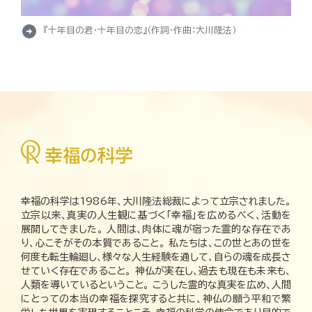
arrow_circle_right
『十年目の君・十年目の恋』（作詞・作曲：大川隆法）
幸福の科学は1986年、大川隆法総裁によって立宗されました。
立宗以来、真実の人生観に基づく「幸福」を広めるべく、活動を
展開してきました。 人間は、肉体に魂が宿った霊的な存在であ
り、心こそがその本質であること。 私たちは、この世とあの世を
何度も転生輪廻し、様々な人生経験を通して、自らの魂を成長さ
せていく存在であること。 神仏が実在し、過去も現在も未来も、
人類を導いているということ。 こうした霊的な真実を広め、人間
にとっての本当の幸福を探究すると共に、神仏の願う平和で繁