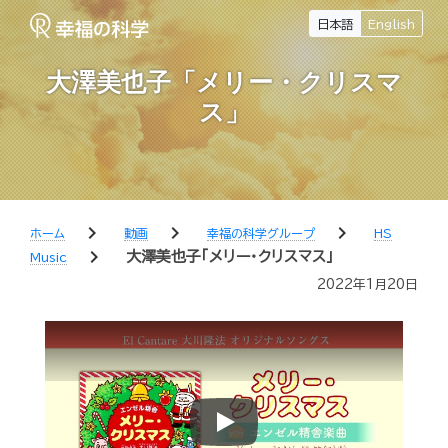
日本語
English
大澤美也子「メリー・クリスマ
ス」
chevron_right
chevron_right
chevron_right
ホーム
動画
幸福の科学グループ
HS
chevron_right
大澤美也子「メリー・クリスマス」
Music
2022年1月20日
Play