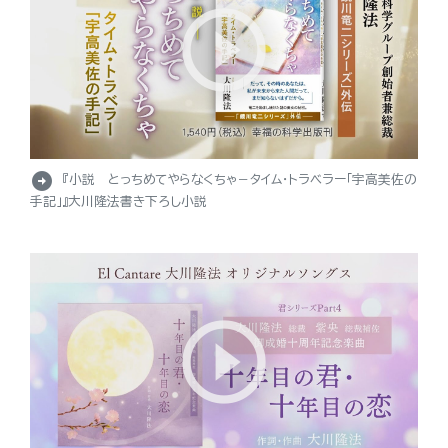
arrow_circle_right
『小説 とっちめてやらなくちゃ－タイム・トラベラー「宇高美佐の
手記」』大川隆法書き下ろし小説