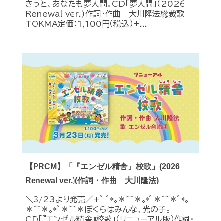
きっと、あなたも夢人間。CD「夢人間」（2026
Renewal ver.)作詞・作曲 大川隆法総裁歌
TOKMA定価：1,100円（税込）+...
【PRCM】「『エンゼル精舎』校歌」(2026
Renewal ver.)(作詞・作曲 大川隆法)
＼3/23より発売／+ﾟ ﾟ*｡＊⌒＊｡*ﾟ＊⌒＊ﾟ*｡
＊⌒＊｡*ﾟ＊⌒＊ぼくらはみんな、光の子。
CD「『エンゼル精舎』校歌」（リニューアル版）作詞・