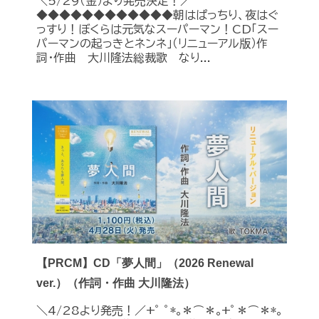
＼5/29（金）より発売決定！／
◆◆◆◆◆◆◆◆◆◆◆◆朝はぱっちり、夜はぐ
っすり！ぼくらは元気なスーパーマン！CD「スー
パーマンの起っきとネンネ」（リニューアル版）作
詞・作曲 大川隆法総裁歌 なり...
【PRCM】CD「夢人間」（2026 Renewal
ver.）（作詞・作曲 大川隆法）
＼4/28より発売！／+ﾟ ﾟ*｡＊⌒＊｡+ﾟ＊⌒＊*｡