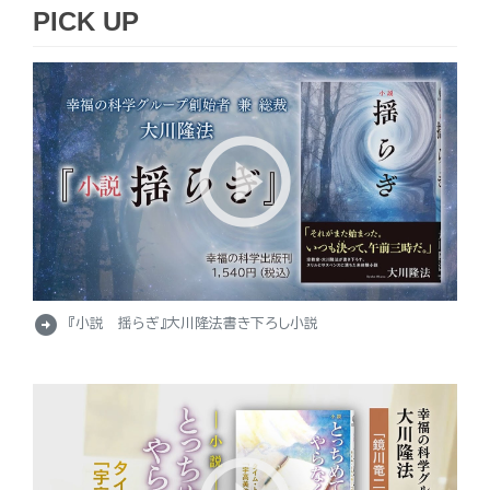
PICK UP
arrow_circle_right
『小説 揺らぎ』大川隆法書き下ろし小説