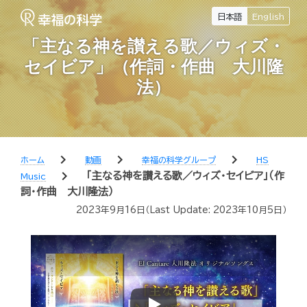
日本語
English
「主なる神を讃える歌／ウィズ・
セイビア」（作詞・作曲 大川隆
法）
chevron_right
chevron_right
chevron_right
ホーム
動画
幸福の科学グループ
HS
chevron_right
「主なる神を讃える歌／ウィズ・セイビア」（作
Music
詞・作曲 大川隆法）
2023年9月16日
（Last Update:
2023年10月5日
）