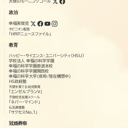
天使のモーニングコール
政治
幸福実現党
オピニオン配信
「HRPニュースファイル」
教育
ハッピー・サイエンス・ユニバーシティ（HSU）
学校法人 幸福の科学学園
幸福の科学学園那須本校
幸福の科学学園関西校
幸福の科学大学(仮称/現在構想中)
HS政経塾
天使を育てる幼児教育
「エンゼルプランV」
不登校児支援スクール
「ネバー・マインド」
仏法真理塾
「サクセスNo.1」
冠婚葬祭