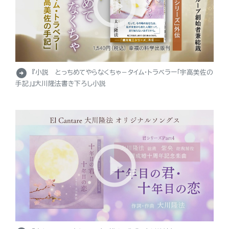
arrow_circle_right
『小説 とっちめてやらなくちゃ－タイム・トラベラー「宇高美佐の
手記」』大川隆法書き下ろし小説