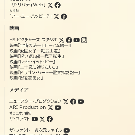
「ザ・リバティWeb」
女性誌
「アー・ユー・ハッピー?」
映画
HS ピクチャーズ スタジオ
映画『宇宙の法―エローヒム編―』
映画『愛国女子―紅武士道』
映画『呪い返し師—塩子誕生』
映画『レット・イット・ビー』
映画『二十歳に還りたい。』
映画『ドラゴン・ハート―霊界探訪記―』
映画『影を売る女』
メディア
ニュースター・プロダクション
ARI Production
オピニオン番組
ザ・ファクト
ザ・ファクト 異次元ファイル