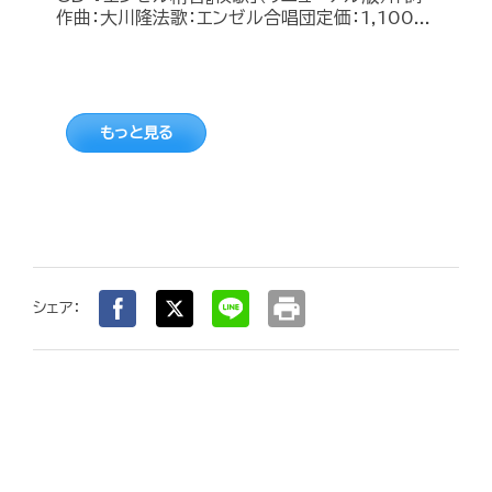
作曲：大川隆法歌：エンゼル合唱団定価：1,100...
もっと見る
print
シェア：