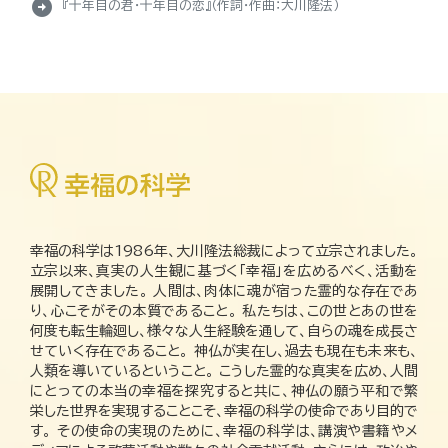
arrow_circle_right
『十年目の君・十年目の恋』（作詞・作曲：大川隆法）
幸福の科学は1986年、大川隆法総裁によって立宗されました。
立宗以来、真実の人生観に基づく「幸福」を広めるべく、活動を
展開してきました。 人間は、肉体に魂が宿った霊的な存在であ
り、心こそがその本質であること。 私たちは、この世とあの世を
何度も転生輪廻し、様々な人生経験を通して、自らの魂を成長さ
せていく存在であること。 神仏が実在し、過去も現在も未来も、
人類を導いているということ。 こうした霊的な真実を広め、人間
にとっての本当の幸福を探究すると共に、神仏の願う平和で繁
栄した世界を実現することこそ、幸福の科学の使命であり目的で
す。 その使命の実現のために、幸福の科学は、講演や書籍やメ