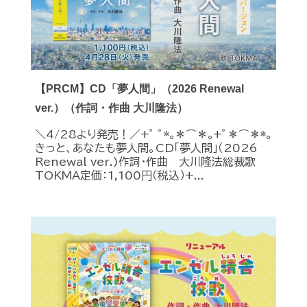
【PRCM】CD「夢人間」（2026 Renewal
ver.）（作詞・作曲 大川隆法）
＼4/28より発売！／+ﾟ ﾟ*｡＊⌒＊｡+ﾟ＊⌒＊*｡
きっと、あなたも夢人間。CD「夢人間」（2026
Renewal ver.)作詞・作曲 大川隆法総裁歌
TOKMA定価：1,100円（税込）+...