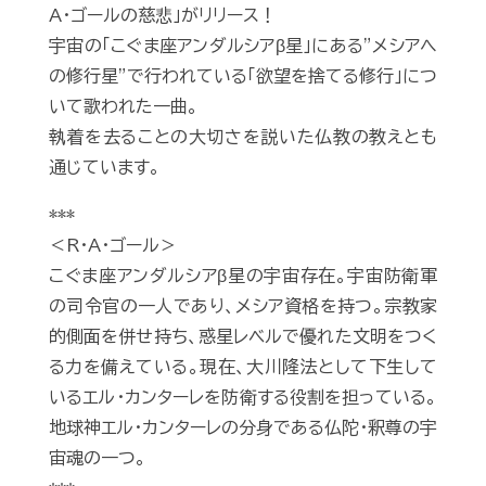
A・ゴールの慈悲」がリリース！
宇宙の「こぐま座アンダルシアβ星」にある”メシアへ
の修行星”で行われている「欲望を捨てる修行」につ
いて歌われた一曲。
執着を去ることの大切さを説いた仏教の教えとも
通じています。
***
＜R・A・ゴール＞
こぐま座アンダルシアβ星の宇宙存在。宇宙防衛軍
の司令官の一人であり、メシア資格を持つ。宗教家
的側面を併せ持ち、惑星レベルで優れた文明をつく
る力を備えている。現在、大川隆法として下生して
いるエル・カンターレを防衛する役割を担っている。
地球神エル・カンターレの分身である仏陀・釈尊の宇
宙魂の一つ。