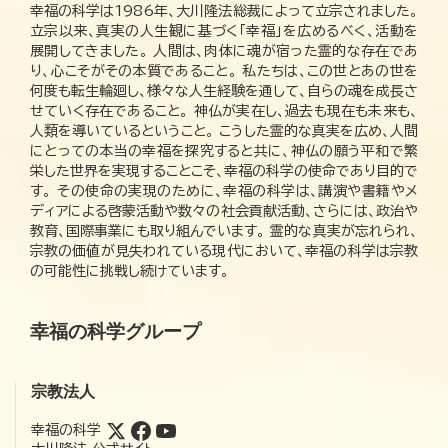
幸福の科学は1986年、大川隆法総裁によって立宗されました。
立宗以来、真実の人生観に基づく「幸福」を広めるべく、活動を
展開してきました。 人間は、肉体に魂が宿った霊的な存在であ
り、心こそがその本質であること。 私たちは、この世とあの世を
何度も転生輪廻し、様々な人生経験を通して、自らの魂を成長さ
せていく存在であること。 神仏が実在し、過去も現在も未来も、
人類を導いているということ。 こうした霊的な真実を広め、人間
にとっての本当の幸福を探究すると共に、神仏の願う平和で繁
栄した世界を実現することこそ、幸福の科学の使命であり目的で
す。 その使命の実現のために、幸福の科学は、講演や書籍やメ
ディアによる啓蒙活動や数々の社会貢献活動、さらには、政治や
教育、国際事業にも取り組んでいます。 霊的な真実が忘れられ、
宗教の価値が見失われている現代において、幸福の科学は宗教
の可能性に挑戦し続けています。
幸福の科学グループ
宗教法人
幸福の科学