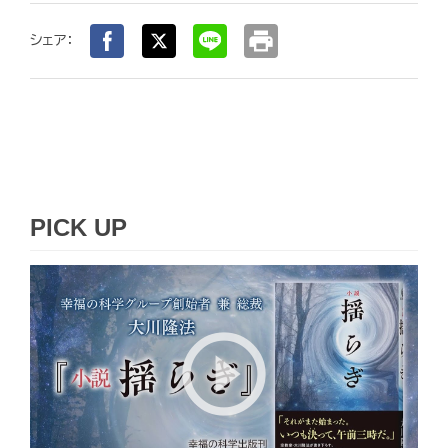
print
シェア：
PICK UP