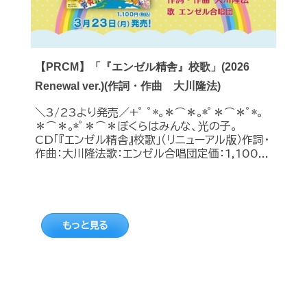
【PRCM】「『エンゼル精舎』校歌」(2026
Renewal ver.)(作詞・作曲 大川隆法)
＼3/23より発売／+ﾟ ﾟ*｡＊⌒＊｡*ﾟ＊⌒＊ﾟ*｡
＊⌒＊｡*ﾟ＊⌒＊ぼくらはみんな、光の子。
CD「『エンゼル精舎』校歌」（リニューアル版）作詞・
作曲：大川隆法歌：エンゼル合唱団定価：1,100...
もっと見る