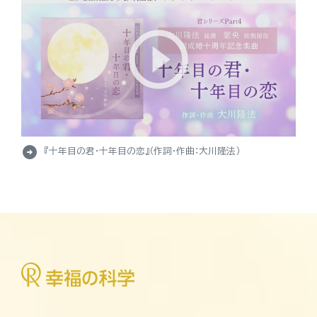
arrow_circle_right
『十年目の君・十年目の恋』（作詞・作曲：大川隆法）