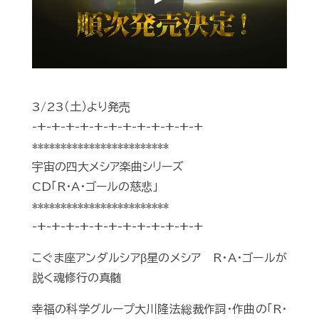
Play
3/23（土）より発売
-+-+-+-+-+-+-+-+-+-+-+-+
************************
宇宙の四大メシア楽曲シリーズ
CD「R・A・ゴールの慈悲」
************************
-+-+-+-+-+-+-+-+-+-+-+-+
こぐま座アンダルシアβ星のメシア R・A・ゴールが
説く魂修行の真髄
幸福の科学グループ大川隆法総裁作詞・作曲の「R・