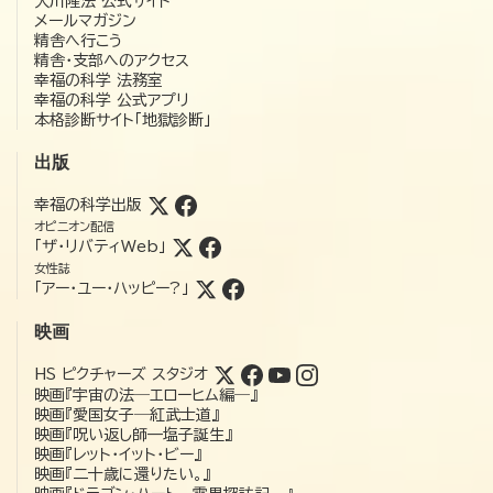
大川隆法 公式サイト
メールマガジン
精舎へ行こう
精舎・支部へのアクセス
幸福の科学 法務室
幸福の科学 公式アプリ
本格診断サイト「地獄診断」
出版
幸福の科学出版
オピニオン配信
「ザ・リバティWeb」
女性誌
「アー・ユー・ハッピー?」
映画
HS ピクチャーズ スタジオ
映画『宇宙の法―エローヒム編―』
映画『愛国女子―紅武士道』
映画『呪い返し師—塩子誕生』
映画『レット・イット・ビー』
映画『二十歳に還りたい。』