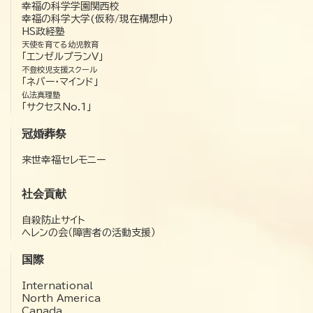
幸福の科学学園関西校
幸福の科学大学(仮称/現在構想中)
HS政経塾
天使を育てる幼児教育
「エンゼルプランV」
不登校児支援スクール
「ネバー・マインド」
仏法真理塾
「サクセスNo.1」
冠婚葬祭
来世幸福セレモニー
社会貢献
自殺防止サイト
ヘレンの会（障害者の活動支援）
国際
International
North America
Canada