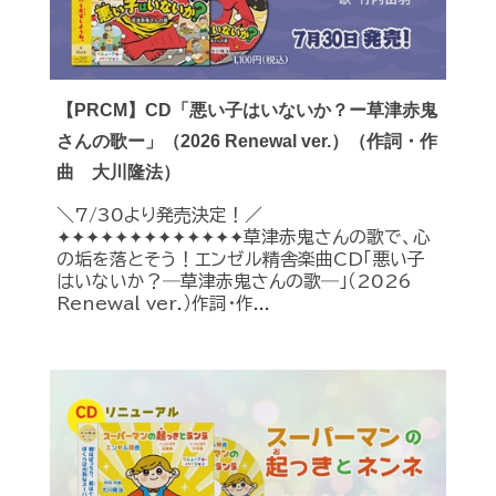
【PRCM】CD「悪い子はいないか？ー草津赤鬼
さんの歌ー」（2026 Renewal ver.）（作詞・作
曲 大川隆法）
＼7/30より発売決定！／
✦✦✦✦✦✦✦✦✦✦✦✦✦草津赤鬼さんの歌で、心
の垢を落とそう！エンゼル精舎楽曲CD「悪い子
はいないか？―草津赤鬼さんの歌―」（2026
Renewal ver.）作詞・作...