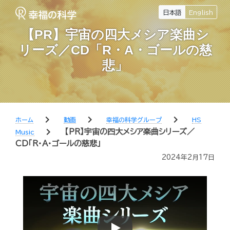
日本語
English
【PR】宇宙の四大メシア楽曲シ
リーズ／CD「R・A・ゴールの慈
悲」
chevron_right
chevron_right
chevron_right
ホーム
動画
幸福の科学グループ
HS
chevron_right
【PR】宇宙の四大メシア楽曲シリーズ／
Music
CD「R・A・ゴールの慈悲」
2024年2月17日