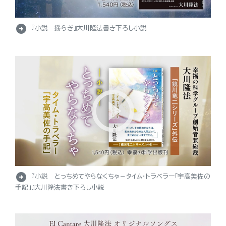
arrow_circle_right
『小説 揺らぎ』大川隆法書き下ろし小説
arrow_circle_right
『小説 とっちめてやらなくちゃ－タイム・トラベラー「宇高美佐の
手記」』大川隆法書き下ろし小説