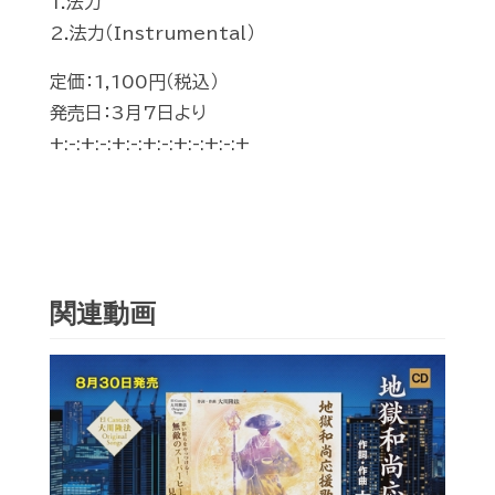
1.法力
2.法力（Instrumental）
定価：1,100円（税込）
発売日：3月7日より
+:-:+:-:+:-:+:-:+:-:+:-:+
関連動画