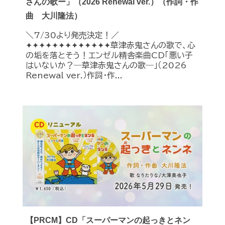
さんの歌ー」（2026 Renewal ver.）（作詞・作
曲 大川隆法）
＼7/30より発売決定！／
✦✦✦✦✦✦✦✦✦✦✦✦✦草津赤鬼さんの歌で、心
の垢を落とそう！エンゼル精舎楽曲CD「悪い子
はいないか？―草津赤鬼さんの歌―」（2026
Renewal ver.）作詞・作...
【PRCM】CD「スーパーマンの起っきとネン