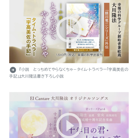
arrow_circle_right
『小説 とっちめてやらなくちゃ－タイム・トラベラー「宇高美佐の
手記」』大川隆法書き下ろし小説