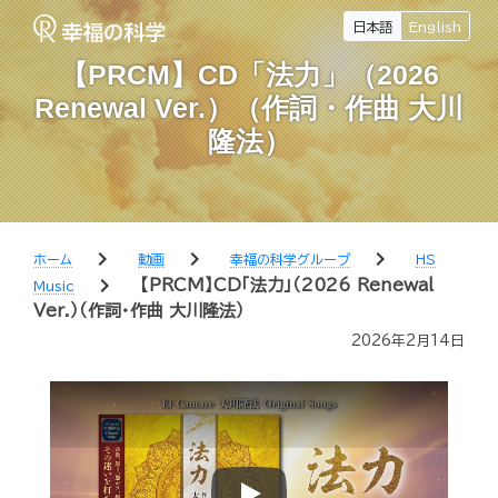
日本語
English
【PRCM】CD「法力」（2026
Renewal Ver.）（作詞・作曲 大川
隆法）
chevron_right
chevron_right
chevron_right
ホーム
動画
幸福の科学グループ
HS
chevron_right
【PRCM】CD「法力」（2026 Renewal
Music
Ver.）（作詞・作曲 大川隆法）
2026年2月14日