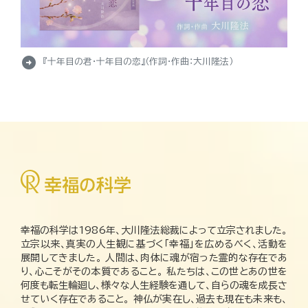
arrow_circle_right
『十年目の君・十年目の恋』（作詞・作曲：大川隆法）
幸福の科学は1986年、大川隆法総裁によって立宗されました。
立宗以来、真実の人生観に基づく「幸福」を広めるべく、活動を
展開してきました。 人間は、肉体に魂が宿った霊的な存在であ
り、心こそがその本質であること。 私たちは、この世とあの世を
何度も転生輪廻し、様々な人生経験を通して、自らの魂を成長さ
せていく存在であること。 神仏が実在し、過去も現在も未来も、