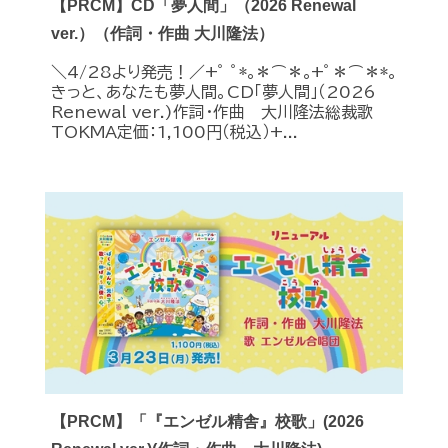
【PRCM】CD「夢人間」（2026 Renewal
ver.）（作詞・作曲 大川隆法）
＼4/28より発売！／+ﾟ ﾟ*｡＊⌒＊｡+ﾟ＊⌒＊*｡
きっと、あなたも夢人間。CD「夢人間」（2026
Renewal ver.)作詞・作曲 大川隆法総裁歌
TOKMA定価：1,100円（税込）+...
【PRCM】「『エンゼル精舎』校歌」(2026