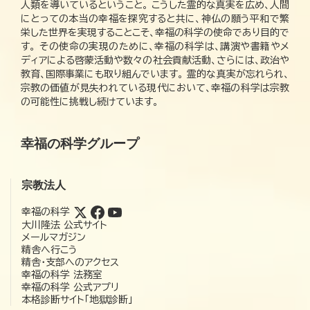
人類を導いているということ。 こうした霊的な真実を広め、人間
にとっての本当の幸福を探究すると共に、神仏の願う平和で繁
栄した世界を実現することこそ、幸福の科学の使命であり目的で
す。 その使命の実現のために、幸福の科学は、講演や書籍やメ
ディアによる啓蒙活動や数々の社会貢献活動、さらには、政治や
教育、国際事業にも取り組んでいます。 霊的な真実が忘れられ、
宗教の価値が見失われている現代において、幸福の科学は宗教
の可能性に挑戦し続けています。
幸福の科学グループ
宗教法人
幸福の科学
大川隆法 公式サイト
メールマガジン
精舎へ行こう
精舎・支部へのアクセス
幸福の科学 法務室
幸福の科学 公式アプリ
本格診断サイト「地獄診断」