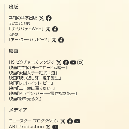
出版
幸福の科学出版
オピニオン配信
「ザ・リバティWeb」
女性誌
「アー・ユー・ハッピー?」
映画
HS ピクチャーズ スタジオ
映画『宇宙の法―エローヒム編―』
映画『愛国女子―紅武士道』
映画『呪い返し師—塩子誕生』
映画『レット・イット・ビー』
映画『二十歳に還りたい。』
映画『ドラゴン・ハート―霊界探訪記―』
映画『影を売る女』
メディア
ニュースター・プロダクション
ARI Production