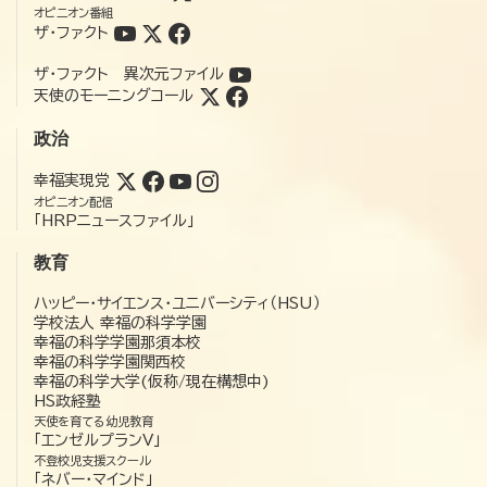
オピニオン番組
ザ・ファクト
ザ・ファクト 異次元ファイル
天使のモーニングコール
政治
幸福実現党
オピニオン配信
「HRPニュースファイル」
教育
ハッピー・サイエンス・ユニバーシティ（HSU）
学校法人 幸福の科学学園
幸福の科学学園那須本校
幸福の科学学園関西校
幸福の科学大学(仮称/現在構想中)
HS政経塾
天使を育てる幼児教育
「エンゼルプランV」
不登校児支援スクール
「ネバー・マインド」