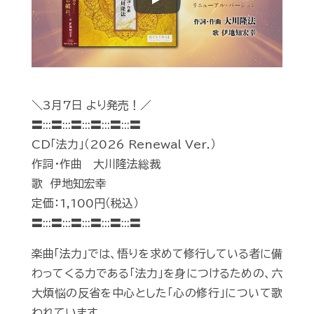
Play
＼3月7日 より発売！／
〓:::〓:::〓:::〓:::〓:::〓
CD「法力」（2026 Renewal Ver.）
作詞・作曲 大川隆法総裁
歌 伊地知宏幸
定価：1,100円（税込）
〓:::〓:::〓:::〓:::〓:::〓
楽曲「法力」では、悟りを求めて修行している者に備
わってくる力である「法力」を身につけるための、六
大煩悩の反省を中心とした「心の修行」について歌
われています。