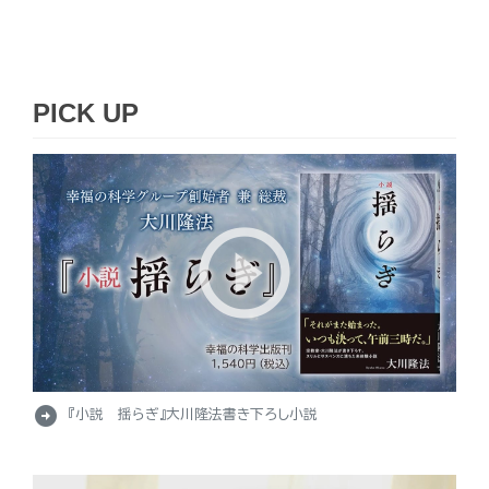
PICK UP
arrow_circle_right
『小説 揺らぎ』大川隆法書き下ろし小説