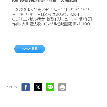
Renewal ver.)(作詞・作曲 大川隆法)
＼3/23より発売／+ﾟ ﾟ*｡＊⌒＊｡*ﾟ＊⌒＊ﾟ*｡
＊⌒＊｡*ﾟ＊⌒＊ぼくらはみんな、光の子。
CD「『エンゼル精舎』校歌」（リニューアル版）作詞・
作曲：大川隆法歌：エンゼル合唱団定価：1,100...
もっと見る
print
シェア：