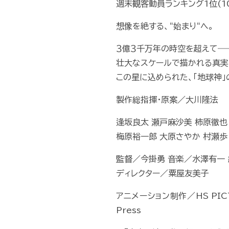
週末観客動員ランキング1位(1
想像を絶する、“始まり“へ。
３億３千万年の時空を超えて―
壮大なスケールで描かれる真実
この星に込められた、「地球神」
製作総指揮・原案／大川隆法
逢坂良太 瀬戸麻沙美 柿原徹也
梅原裕一郎 大原さやか 村瀬歩
監督／今掛勇 音楽／水澤有一 
ディレクター／粟屋友美子
アニメーション制作／HS PIC
Press