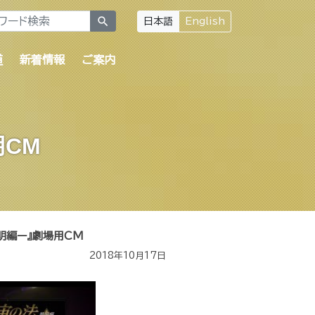
search
日本語
English
道
新着情報
ご案内
CM
明編ー』劇場用CM
2018年10月17日