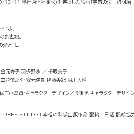
0/13・14 興行通信社調べ)を獲得した映画『宇宙の法―黎明編
―いま、
の創世記。
の愛とは。
 金元寿子 羽多野渉 ／ 千眼美子
 立花慎之介 安元洋貴 伊藤美紀 浪川大輔
総作画監督・キャラクターデザイン／今掛勇 キャラクターデザイン
TURES STUDIO 幸福の科学出版作品 配給／日活 配給協力