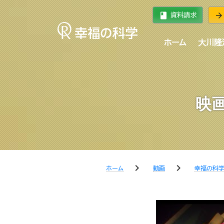
book
arrow_forward
資料請求
ホーム
大川隆
映
chevron_right
chevron_right
ホーム
動画
幸福の科