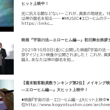
ヒット上映中！
光に抗える闇などないー これが、真実の地球史。 
は神の御名を知る―― ♦︎MUSIC♦︎エローヒムの
https://linkc...
映画『宇宙の法―エローヒム編―』初日舞台挨拶
2021年10月8日(金)に公開した映画『宇宙の法
拶ダイジェスト映像が公開されました！ これが、真
越え、あなたは神の御名を知...
【週末観客動員数ランキング第2位】メイキング映像s
―エローヒム編―』大ヒット上映中！
♦︎映画『宇宙の法―エローヒム編―』大ヒット上映中♦
位http://www.kogyotsushin.com/archiv