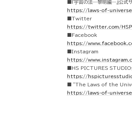
■『宇宙の法―黎明編―』公式サ
https://laws-of-univers
■Twitter
https://twitter.com/HS
■Facebook
https://www.facebook.
■Instagram
https://www.instagram.
■HS PICTURES STUDI
https://hspicturesstudi
■ "The Laws of the Unive
https://laws-of-univers