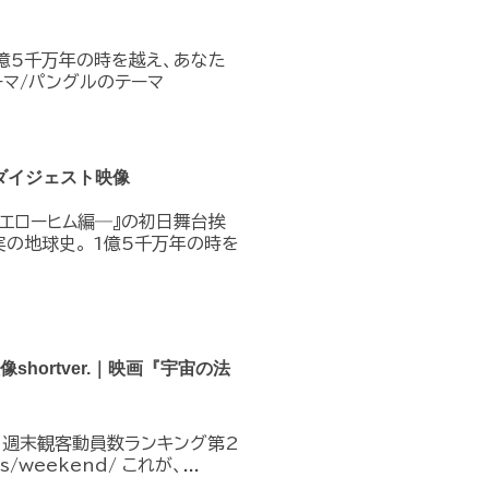
1億5千万年の時を越え、あなた
テーマ/パングルのテーマ
ダイジェスト映像
―エローヒム編―』の初日舞台挨
実の地球史。 1億5千万年の時を
hortver.｜映画『宇宙の法
︎ 週末観客動員数ランキング第2
es/weekend/ これが、...