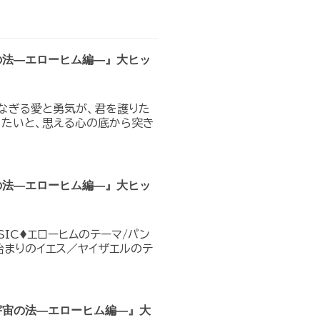
の法―エローヒム編―』大ヒッ
なぎる愛と勇気が、君を護りた
りたいと、思える心の底から突き
の法―エローヒム編―』大ヒッ
IC♦︎エローヒムのテーマ/パン
E7 始まりのイエス／ヤイザエルのテ
宇宙の法―エローヒム編―』大