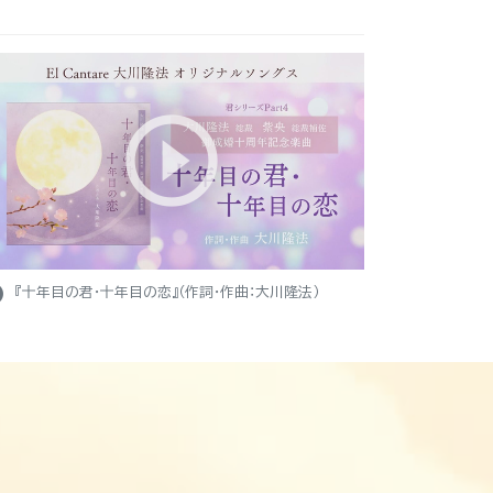
ight
『十年目の君・十年目の恋』（作詞・作曲：大川隆法）