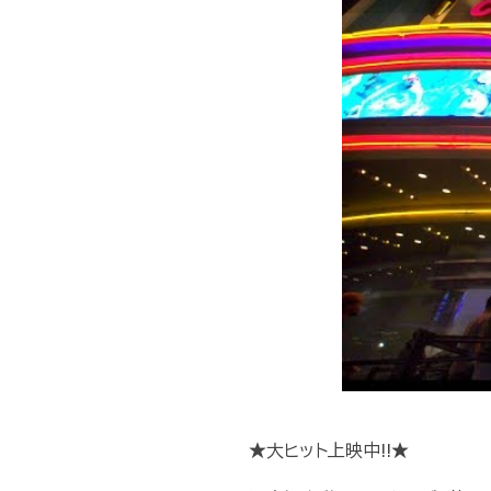
★大ヒット上映中!!★