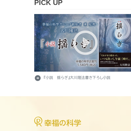
PICK UP
arrow_circle_right
『小説 揺らぎ』大川隆法書き下ろし小説