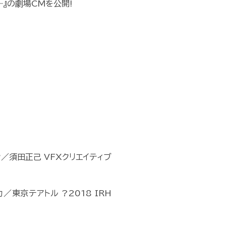
―』の劇場CMを公開!
／須田正己 VFXクリエイティブ
／東京テアトル ?2018 IRH