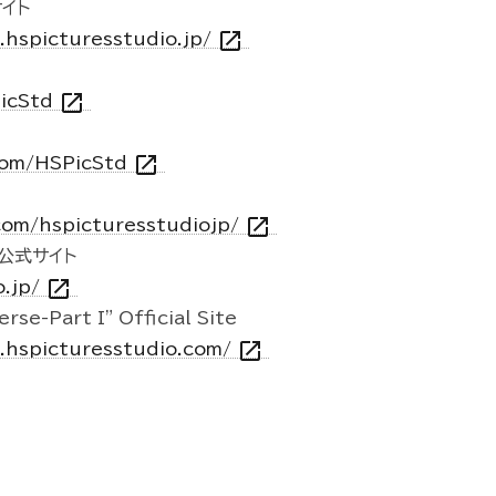
イト
open_in_new
e.hspicturesstudio.jp/
open_in_new
PicStd
open_in_new
com/HSPicStd
open_in_new
com/hspicturesstudiojp/
O公式サイト
open_in_new
o.jp/
rse-Part I" Official Site
open_in_new
e.hspicturesstudio.com/