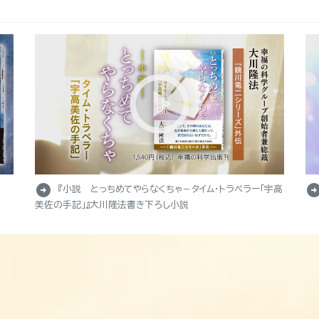
arrow_circle_right
arrow_circle_r
『小説 とっちめてやらなくちゃ－タイム・トラベラー「宇高
美佐の手記」』大川隆法書き下ろし小説