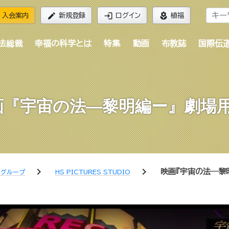
edit
login
local_florist
入会案内
新規登録
ログイン
植福
法総裁
幸福の科学とは
特集
動画
布教誌
国際伝
画『宇宙の法―黎明編ー』劇場用
chevron_right
chevron_right
映画『宇宙の法―黎
学グループ
HS PICTURES STUDIO