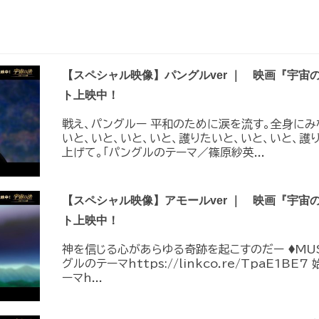
【スペシャル映像】パングルver ｜ 映画『宇宙
ト上映中！
戦え、パングルー 平和のために涙を流す。全身にみ
いと、いと、いと、いと、護りたいと、いと、いと、護
上げて。「パングルのテーマ／篠原紗英...
【スペシャル映像】アモールver ｜ 映画『宇宙
ト上映中！
神を信じる心があらゆる奇跡を起こすのだー ♦︎MUS
グルのテーマhttps://linkco.re/TpaE1B
ーマh...