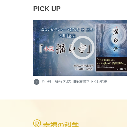
PICK UP
arrow_circle_right
『小説 揺らぎ』大川隆法書き下ろし小説