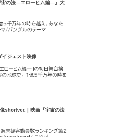
宇宙の法―エローヒム編―』大
1億5千万年の時を越え、あなた
テーマ/パングルのテーマ
ダイジェスト映像
―エローヒム編―』の初日舞台挨
実の地球史。 1億5千万年の時を
hortver.｜映画『宇宙の法
︎ 週末観客動員数ランキング第2