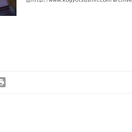
位http://www.kogyotsushin.com/archiv
int