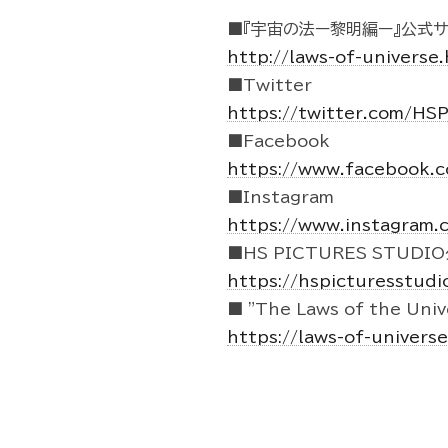
■『宇宙の法ー黎明編ー』公式サ
http://laws-of-universe
■Twitter
https://twitter.com/HS
■Facebook
https://www.facebook.
■Instagram
https://www.instagram.
■HS PICTURES STUDI
https://hspicturesstudi
■ "The Laws of the Unive
https://laws-of-univers