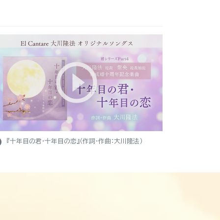
ight
『十年目の君・十年目の恋』（作詞・作曲：大川隆法）