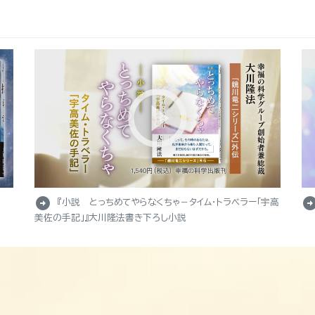
arrow_circle_right
arrow_circle_r
『小説 とっちめてやらなくちゃ－タイム・トラベラー「宇高
美佐の手記」』大川隆法書き下ろし小説