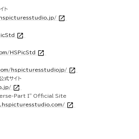
イト
open_in_new
.hspicturesstudio.jp/
open_in_new
PicStd
open_in_new
com/HSPicStd
open_in_new
com/hspicturesstudiojp/
O公式サイト
open_in_new
o.jp/
rse-Part I" Official Site
open_in_new
e.hspicturesstudio.com/