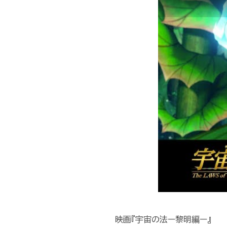
映画『宇宙の法ー黎明編ー』