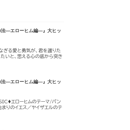
の法―エローヒム編―』大ヒッ
なぎる愛と勇気が、君を護りた
りたいと、思える心の底から突き
の法―エローヒム編―』大ヒッ
IC♦︎エローヒムのテーマ/パン
E7 始まりのイエス／ヤイザエルのテ