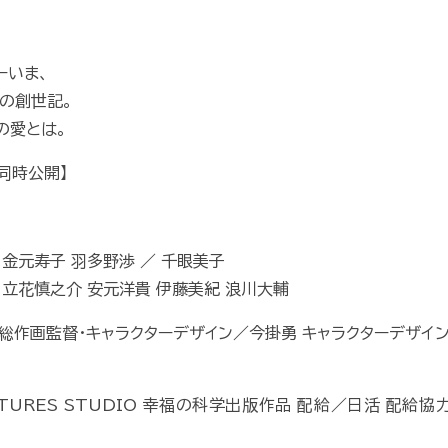
ーいま、
の創世記。
の愛とは。
米同時公開】
 金元寿子 羽多野渉 ／ 千眼美子
 立花慎之介 安元洋貴 伊藤美紀 浪川大輔
総作画監督・キャラクターデザイン／今掛勇 キャラクターデザイン
TURES STUDIO 幸福の科学出版作品 配給／日活 配給協力