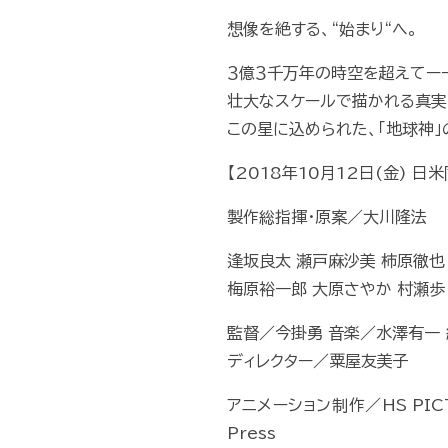
想像を絶する、“始まり“へ。
３億３千万年の時空を超えてー
壮大なスケールで描かれる真実
この星に込められた、「地球神」
【2018年10月12日(金) 日
製作総指揮・原案／大川隆法
逢坂良太 瀬戸麻沙美 柿原徹也
梅原裕一郎 大原さやか 村瀬歩
監督／今掛勇 音楽／水澤有一 
ディレクター／粟屋友美子
アニメーション制作／HS PIC
Press