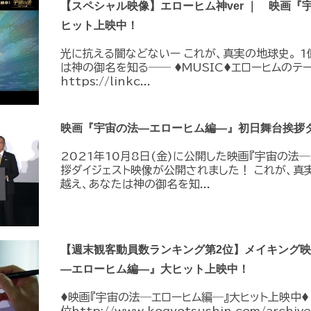
【スペシャル映像】エローヒム神ver ｜ 映画『
ヒット上映中！
光に抗える闇などないー これが、真実の地球史。 
は神の御名を知る―― ♦︎MUSIC♦︎エローヒムの
https://linkc...
映画『宇宙の法―エローヒム編―』初日舞台挨拶
2021年10月8日(金)に公開した映画『宇宙の法
拶ダイジェスト映像が公開されました！ これが、真
越え、あなたは神の御名を知...
【週末観客動員数ランキング第2位】メイキング映像s
―エローヒム編―』大ヒット上映中！
♦︎映画『宇宙の法―エローヒム編―』大ヒット上映中♦