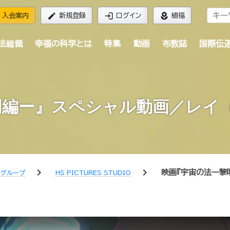
edit
login
local_florist
入会案内
新規登録
ログイン
植福
法総裁
幸福の科学とは
特集
動画
布教誌
国際伝
編ー』スペシャル動画／レイ（
chevron_right
chevron_right
映画『宇宙の法ー黎明
学グループ
HS PICTURES STUDIO