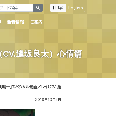
search
日本語
English
道
新着情報
ご案内
CV.逢坂良太）心情篇
編ー』スペシャル動画／レイ（CV.逢
2018年10月5日