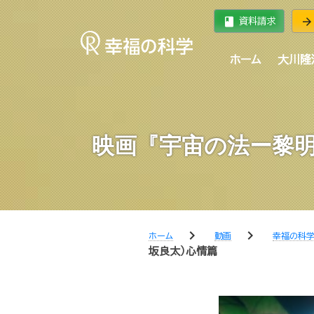
book
arrow_forward
資料請求
ホーム
大川隆
映画『宇宙の法ー黎明
chevron_right
chevron_right
ホーム
動画
幸福の科
坂良太）心情篇