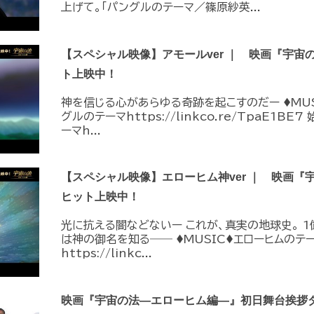
上げて。「パングルのテーマ／篠原紗英...
【スペシャル映像】アモールver ｜ 映画『宇宙
ト上映中！
神を信じる心があらゆる奇跡を起こすのだー ♦︎MUS
グルのテーマhttps://linkco.re/TpaE1B
ーマh...
【スペシャル映像】エローヒム神ver ｜ 映画『
ヒット上映中！
光に抗える闇などないー これが、真実の地球史。 
は神の御名を知る―― ♦︎MUSIC♦︎エローヒムの
https://linkc...
映画『宇宙の法―エローヒム編―』初日舞台挨拶