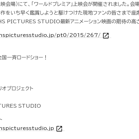
上映会場）にて、「ワールドプレミア」上映会が開催されました。会
本作をいち早く鑑賞しようと駆けつけた現地ファンの皆さまで座
S PICTURES STUDIO最新アニメーション映画の期待の高
open_in_new
e.hspicturesstudio.jp/pt0/2015/267/
日全国一斉ロードショー！
ナリオプロジェクト
TURES STUDIO
ト
open_in_new
.hspicturesstudio.jp