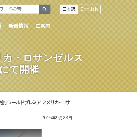
search
日本語
English
道
新着情報
ご案内
リカ・ロサンゼルス
A」にて開催
密」ワールドプレミア アメリカ・ロサ
2015年9月28日