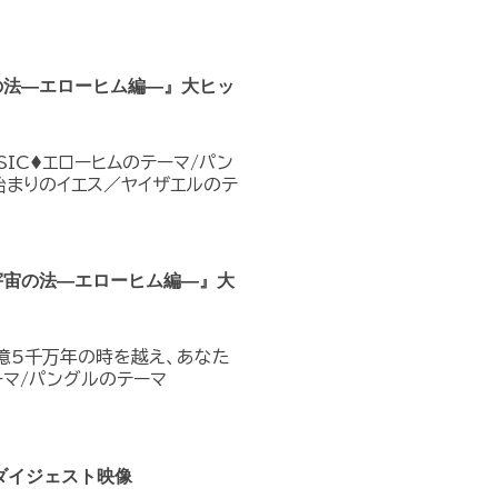
の法―エローヒム編―』大ヒッ
IC♦︎エローヒムのテーマ/パン
E7 始まりのイエス／ヤイザエルのテ
宇宙の法―エローヒム編―』大
1億5千万年の時を越え、あなた
テーマ/パングルのテーマ
ダイジェスト映像