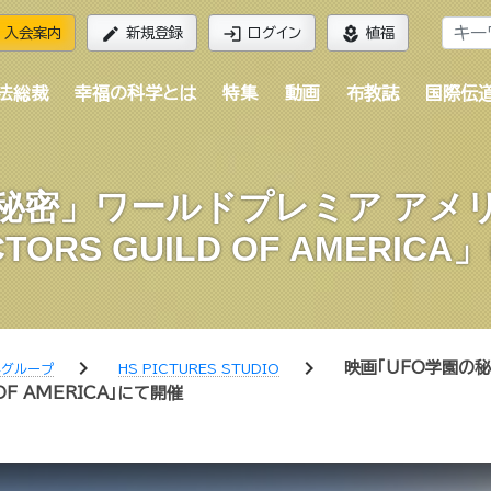
edit
login
local_florist
入会案内
新規登録
ログイン
植福
法総裁
幸福の科学とは
特集
動画
布教誌
国際伝
の秘密」ワールドプレミア アメ
CTORS GUILD OF AMERIC
chevron_right
chevron_right
映画「UFO学園の秘
学グループ
HS PICTURES STUDIO
OF AMERICA」にて開催