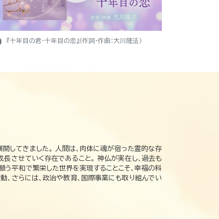
ight
『十年目の君・十年目の恋』（作詞・作曲：大川隆法）
展開してきました。 人間は、肉体に魂が宿った霊的な存
成長させていく存在であること。 神仏が実在し、過去も
の願う平和で繁栄した世界を実現することこそ、幸福の科
動、さらには、政治や教育、国際事業にも取り組んでい