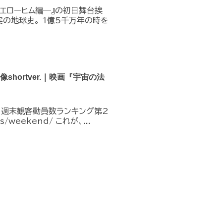
―エローヒム編―』の初日舞台挨
実の地球史。 1億5千万年の時を
hortver.｜映画『宇宙の法
︎ 週末観客動員数ランキング第2
es/weekend/ これが、...