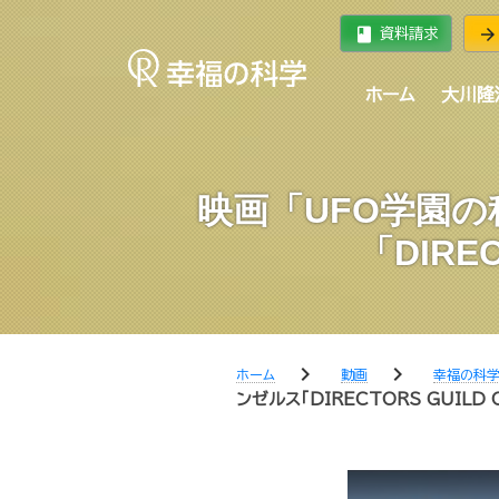
book
arrow_forward
資料請求
ホーム
大川隆
映画「UFO学園
「DIRE
chevron_right
chevron_right
ホーム
動画
幸福の科
ンゼルス「DIRECTORS GUILD 