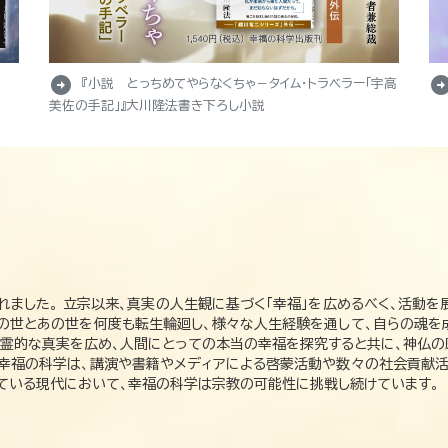
arrow_circle_right
arrow_circle_r
『小説 とっちめてやらなくちゃ－タイム・トラベラー「宇高
美佐の手記」』大川隆法書き下ろし小説
れました。 立宗以来、真実の人生観に基づく「幸福」を広めるべく、活動を
この世とあの世を何度も転生輪廻し、様々な人生経験を通して、自らの魂を
た霊的な真実を広め、人間にとっての本当の幸福を探究すると共に、神仏
、幸福の科学は、講演や書籍やメディアによる啓蒙活動や数々の社会貢献活
れている現代において、幸福の科学は宗教の可能性に挑戦し続けています。