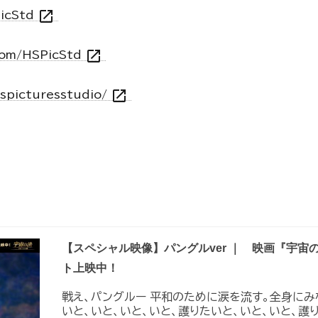
open_in_new
PicStd
open_in_new
com/HSPicStd
open_in_new
hspicturesstudio/
【スペシャル映像】パングルver ｜ 映画『宇宙
ト上映中！
戦え、パングルー 平和のために涙を流す。全身にみ
いと、いと、いと、いと、護りたいと、いと、いと、護