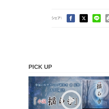
pr
シェア：
PICK UP