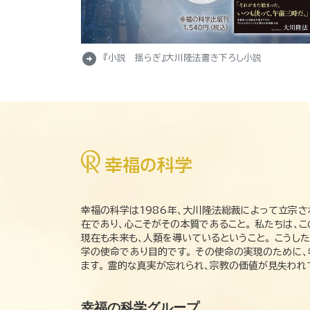
arrow_circle_right
『小説 揺らぎ』大川隆法書き下ろし小説
幸福の科学は1986年、大川隆法総裁によって立宗さ
在であり、心こそがその本質であること。 私たちは、
現在も未来も、人類を導いているということ。 こうし
学の使命であり目的です。 その使命の実現のために
ます。 霊的な真実が忘れられ、宗教の価値が見失わ
幸福の科学グループ