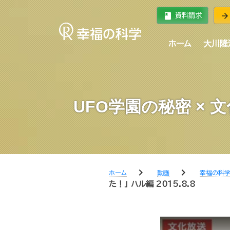
book
arrow_forward
資料請求
ホーム
大川隆
UFO学園の秘密 × 
chevron_right
chevron_right
ホーム
動画
幸福の科
た！」 ハル編 2015.8.8