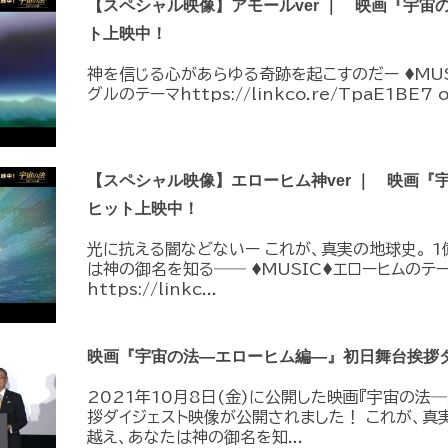
【スペシャル映像】アモールver ｜ 映画『宇宙
ト上映中！
神を信じる心があらゆる奇跡を起こすのだー ♦︎MUS
グルのテーマhttps://linkco.re/TpaE1BE7 o
【スペシャル映像】エローヒム神ver ｜ 映画『
ヒット上映中！
光に抗える闇などないー これが、真実の地球史。 
は神の御名を知る―― ♦︎MUSIC♦︎エローヒムの
https://linkc...
映画『宇宙の法―エローヒム編―』初日舞台挨拶
2021年10月8日(金)に公開した映画『宇宙の法
拶ダイジェスト映像が公開されました！ これが、真
越え、あなたは神の御名を知...