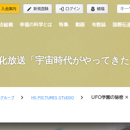
edit
login
local_florist
入会案内
新規登録
ログイン
植福
法総裁
幸福の科学とは
特集
動画
布教誌
国際伝
文化放送「宇宙時代がやってきた！」 
chevron_right
chevron_right
UFO学園の秘密 
学グループ
HS PICTURES STUDIO