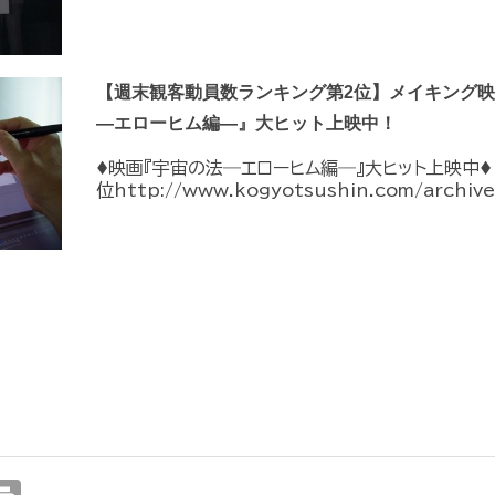
【週末観客動員数ランキング第2位】メイキング映像s
―エローヒム編―』大ヒット上映中！
♦︎映画『宇宙の法―エローヒム編―』大ヒット上映中♦
位http://www.kogyotsushin.com/archives