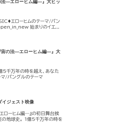
の法―エローヒム編―』大ヒッ
IC♦︎エローヒムのテーマ/パン
pen_in_new 始まりのイエ...
宇宙の法―エローヒム編―』大
1億5千万年の時を越え、あなた
テーマ/パングルのテーマ
ダイジェスト映像
―エローヒム編―』の初日舞台挨
実の地球史。 1億5千万年の時を