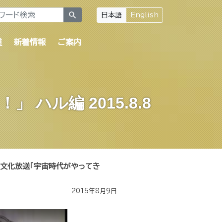
search
日本語
English
道
新着情報
ご案内
ハル編 2015.8.8
× 文化放送「宇宙時代がやってき
2015年8月9日