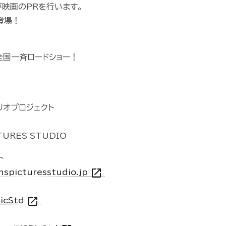
が映画のPRを行います。
が登場！
日全国一斉ロードショー！
ナリオプロジェクト
TURES STUDIO
ト
open_in_new
.hspicturesstudio.jp
open_in_new
PicStd