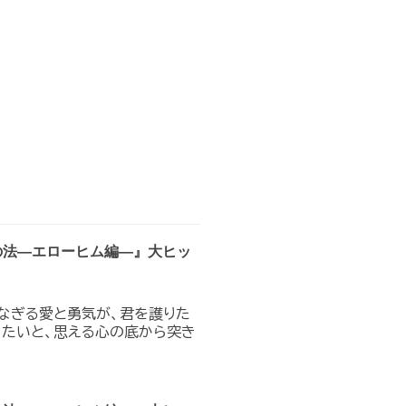
の法―エローヒム編―』大ヒッ
なぎる愛と勇気が、君を護りた
りたいと、思える心の底から突き