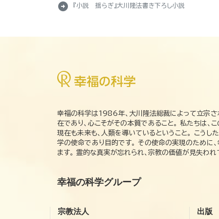
arrow_circle_right
『小説 揺らぎ』大川隆法書き下ろし小説
幸福の科学は1986年、大川隆法総裁によって立宗さ
在であり、心こそがその本質であること。 私たちは、
現在も未来も、人類を導いているということ。 こうし
学の使命であり目的です。 その使命の実現のために
ます。 霊的な真実が忘れられ、宗教の価値が見失わ
幸福の科学グループ
宗教法人
出版