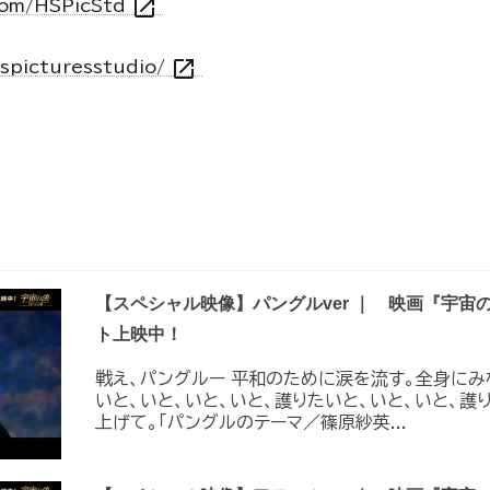
open_in_new
com/HSPicStd
open_in_new
hspicturesstudio/
【スペシャル映像】パングルver ｜ 映画『宇宙
ト上映中！
戦え、パングルー 平和のために涙を流す。全身にみ
いと、いと、いと、いと、護りたいと、いと、いと、護
上げて。「パングルのテーマ／篠原紗英...