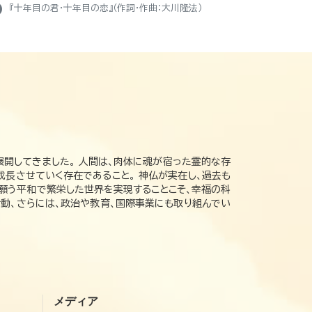
ight
『十年目の君・十年目の恋』（作詞・作曲：大川隆法）
展開してきました。 人間は、肉体に魂が宿った霊的な存
成長させていく存在であること。 神仏が実在し、過去も
の願う平和で繁栄した世界を実現することこそ、幸福の科
動、さらには、政治や教育、国際事業にも取り組んでい
メディア