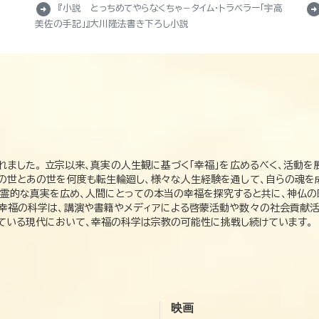
arrow_circle_right
arrow_circle_r
『小説 とっちめてやらなくちゃ－タイム・トラベラー「宇高
美佐の手記」』大川隆法書き下ろし小説
れました。 立宗以来、真実の人生観に基づく「幸福」を広めるべく、活動を
この世とあの世を何度も転生輪廻し、様々な人生経験を通して、自らの魂を
た霊的な真実を広め、人間にとっての本当の幸福を探究すると共に、神仏
、幸福の科学は、講演や書籍やメディアによる啓蒙活動や数々の社会貢献活
れている現代において、幸福の科学は宗教の可能性に挑戦し続けています。
映画