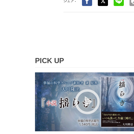
pr
シェア：
PICK UP